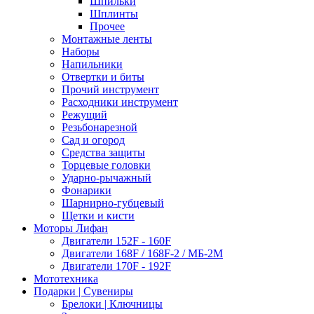
Шпильки
Шплинты
Прочее
Монтажные ленты
Наборы
Напильники
Отвертки и биты
Прочий инструмент
Расходники инструмент
Режущий
Резьбонарезной
Сад и огород
Средства защиты
Торцевые головки
Ударно-рычажный
Фонарики
Шарнирно-губцевый
Щетки и кисти
Моторы Лифан
Двигатели 152F - 160F
Двигатели 168F / 168F-2 / МБ-2М
Двигатели 170F - 192F
Мототехника
Подарки | Сувениры
Брелоки | Ключницы