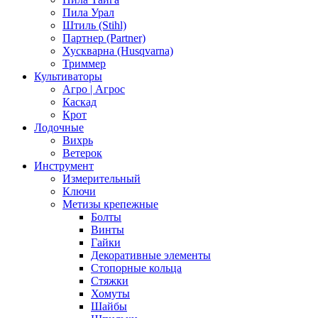
Пила Урал
Штиль (Stihl)
Партнер (Partner)
Хускварна (Husqvarna)
Триммер
Культиваторы
Агро | Агрос
Каскад
Крот
Лодочные
Вихрь
Ветерок
Инструмент
Измерительный
Ключи
Метизы крепежные
Болты
Винты
Гайки
Декоративные элементы
Стопорные кольца
Стяжки
Хомуты
Шайбы