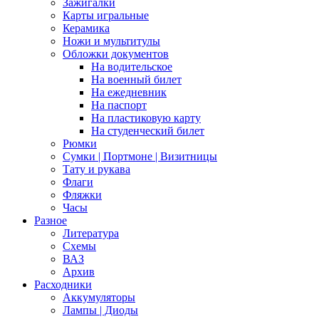
Зажигалки
Карты игральные
Керамика
Ножи и мультитулы
Обложки документов
На водительское
На военный билет
На ежедневник
На паспорт
На пластиковую карту
На студенческий билет
Рюмки
Сумки | Портмоне | Визитницы
Тату и рукава
Флаги
Фляжки
Часы
Разное
Литература
Схемы
ВАЗ
Архив
Расходники
Аккумуляторы
Лампы | Диоды