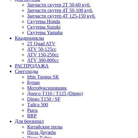
Запчасти скутер 2Т 50-60 куб.
Запчасти скутер 4Т 50-100 куб.
Запчасти скутер 4Т 125-150 куб.
Скутеры Honda
Скутеры Suzuki
Скутеры Yamaha
Квадроциклы
2T Quad ATV
ATV 50-125cc
ATV 150-250cc
ATV 300-800cc
РАСПРОДАЖА
Снегоходы
Irbis Tungus SK
Буран
Мотобуксировщик
Динго T110 / T125 (Dingo)
Dingo T150 / SF
Тайга 500
Рысь
BRP
Для бензопил
Китайские пилы
Пила Дружба
Пила Тайга