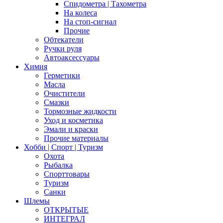
Спидометра | Тахометра
На колеса
На стоп-сигнал
Прочие
Обтекатели
Ручки руля
Автоаксессуары
Химия
Герметики
Масла
Очистители
Смазки
Тормозные жидкости
Уход и косметика
Эмали и краски
Прочие материалы
Хобби | Cпорт | Туризм
Охота
Рыбалка
Спорттовары
Туризм
Санки
Шлемы
ОТКРЫТЫЕ
ИНТЕГРАЛ