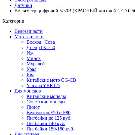
Датчики
Вольтметр цифровой 5-30В (КРАСНЫЙ дисплей LED 0.56"
Категории
Велозапчасти
Мотозапчасти
Восход | Сова
Днепр | К-750
Иж
Минск
Муравей
Урал
Ява
Китайские мото CG-CB
Yamaha YBR125
Для мопедов
Китайские мопеды
Советские мопеды
Пилот
Веломотор F50 и F80
Питбайки до 125 куб.
Питбайки 140 куб.
Питбайки 150-160 куб.
Для скутера