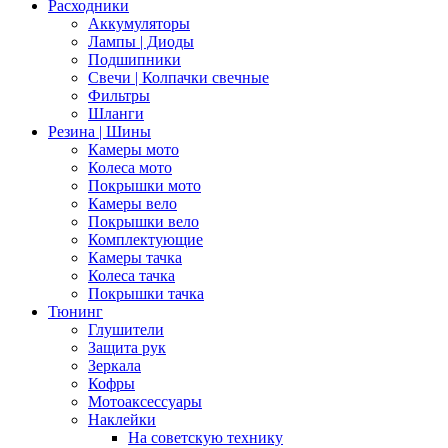
Расходники
Аккумуляторы
Лампы | Диоды
Подшипники
Свечи | Колпачки свечные
Фильтры
Шланги
Резина | Шины
Камеры мото
Колеса мото
Покрышки мото
Камеры вело
Покрышки вело
Комплектующие
Камеры тачка
Колеса тачка
Покрышки тачка
Тюнинг
Глушители
Защита рук
Зеркала
Кофры
Мотоаксессуары
Наклейки
На советскую технику