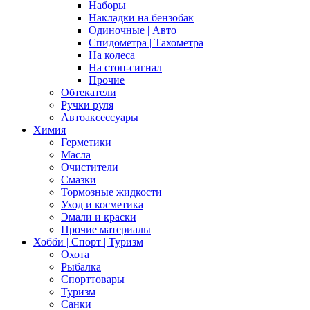
Наборы
Накладки на бензобак
Одиночные | Авто
Спидометра | Тахометра
На колеса
На стоп-сигнал
Прочие
Обтекатели
Ручки руля
Автоаксессуары
Химия
Герметики
Масла
Очистители
Смазки
Тормозные жидкости
Уход и косметика
Эмали и краски
Прочие материалы
Хобби | Cпорт | Туризм
Охота
Рыбалка
Спорттовары
Туризм
Санки