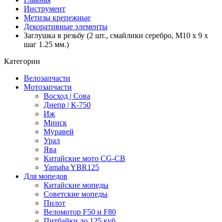
Инструмент
Метизы крепежные
Декоративные элементы
Заглушка в резьбу (2 шт., смайлики серебро, М10 x 9 x
шаг 1.25 мм.)
Категории
Велозапчасти
Мотозапчасти
Восход | Сова
Днепр | К-750
Иж
Минск
Муравей
Урал
Ява
Китайские мото CG-CB
Yamaha YBR125
Для мопедов
Китайские мопеды
Советские мопеды
Пилот
Веломотор F50 и F80
Питбайки до 125 куб.