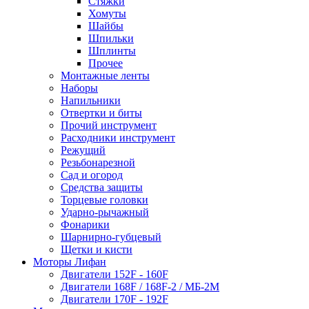
Стяжки
Хомуты
Шайбы
Шпильки
Шплинты
Прочее
Монтажные ленты
Наборы
Напильники
Отвертки и биты
Прочий инструмент
Расходники инструмент
Режущий
Резьбонарезной
Сад и огород
Средства защиты
Торцевые головки
Ударно-рычажный
Фонарики
Шарнирно-губцевый
Щетки и кисти
Моторы Лифан
Двигатели 152F - 160F
Двигатели 168F / 168F-2 / МБ-2М
Двигатели 170F - 192F