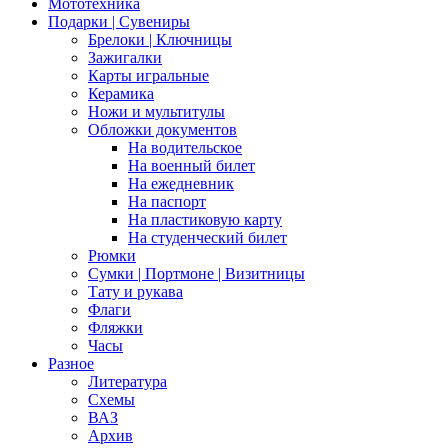
Мототехника
Подарки | Сувениры
Брелоки | Ключницы
Зажигалки
Карты игральные
Керамика
Ножи и мультитулы
Обложки документов
На водительское
На военный билет
На ежедневник
На паспорт
На пластиковую карту
На студенческий билет
Рюмки
Сумки | Портмоне | Визитницы
Тату и рукава
Флаги
Фляжки
Часы
Разное
Литература
Схемы
ВАЗ
Архив