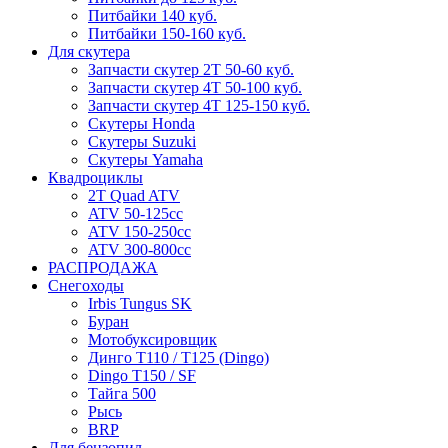
Питбайки 140 куб.
Питбайки 150-160 куб.
Для скутера
Запчасти скутер 2Т 50-60 куб.
Запчасти скутер 4Т 50-100 куб.
Запчасти скутер 4Т 125-150 куб.
Скутеры Honda
Скутеры Suzuki
Скутеры Yamaha
Квадроциклы
2T Quad ATV
ATV 50-125cc
ATV 150-250cc
ATV 300-800cc
РАСПРОДАЖА
Снегоходы
Irbis Tungus SK
Буран
Мотобуксировщик
Динго T110 / T125 (Dingo)
Dingo T150 / SF
Тайга 500
Рысь
BRP
Для бензопил