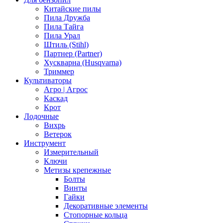
Китайские пилы
Пила Дружба
Пила Тайга
Пила Урал
Штиль (Stihl)
Партнер (Partner)
Хускварна (Husqvarna)
Триммер
Культиваторы
Агро | Агрос
Каскад
Крот
Лодочные
Вихрь
Ветерок
Инструмент
Измерительный
Ключи
Метизы крепежные
Болты
Винты
Гайки
Декоративные элементы
Стопорные кольца