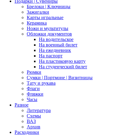
Подарки | Сувениры
Брелоки | Ключницы
Зажигалки
Карты игральные
Керамика
Ножи и мультитулы
Обложки документов
На водительское
На военный билет
На ежедневник
На паспорт
На пластиковую карту
На студенческий билет
Рюмки
Сумки | Портмоне | Визитницы
Тату и рукава
Флаги
Фляжки
Часы
Разное
Литература
Схемы
ВАЗ
Архив
Расходники