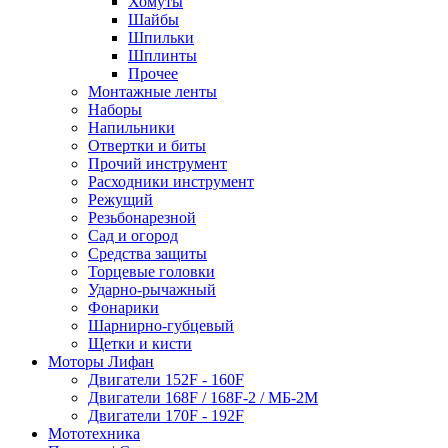
Хомуты
Шайбы
Шпильки
Шплинты
Прочее
Монтажные ленты
Наборы
Напильники
Отвертки и биты
Прочий инструмент
Расходники инструмент
Режущий
Резьбонарезной
Сад и огород
Средства защиты
Торцевые головки
Ударно-рычажный
Фонарики
Шарнирно-губцевый
Щетки и кисти
Моторы Лифан
Двигатели 152F - 160F
Двигатели 168F / 168F-2 / МБ-2М
Двигатели 170F - 192F
Мототехника