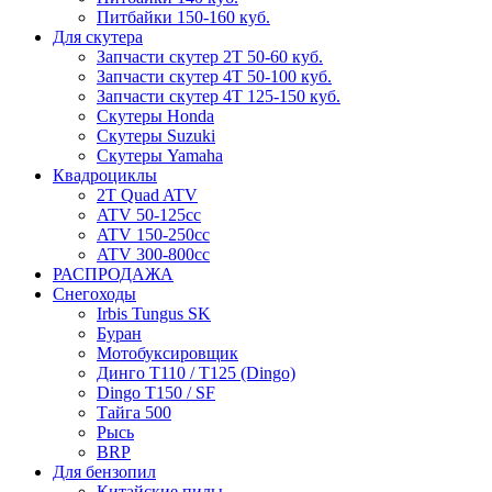
Питбайки 150-160 куб.
Для скутера
Запчасти скутер 2Т 50-60 куб.
Запчасти скутер 4Т 50-100 куб.
Запчасти скутер 4Т 125-150 куб.
Скутеры Honda
Скутеры Suzuki
Скутеры Yamaha
Квадроциклы
2T Quad ATV
ATV 50-125cc
ATV 150-250cc
ATV 300-800cc
РАСПРОДАЖА
Снегоходы
Irbis Tungus SK
Буран
Мотобуксировщик
Динго T110 / T125 (Dingo)
Dingo T150 / SF
Тайга 500
Рысь
BRP
Для бензопил
Китайские пилы