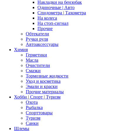
Накладки на бензобак
Одиночные | Авто
Спидометра | Тахометра
На колеса
На стоп-сигнал
Прочие
Обтекатели
Ручки руля
Автоаксессуары
Химия
Герметики
Масла
Очистители
Смазки
Тормозные жидкости
Уход и косметика
Эмали и краски
Прочие материалы
Хобби | Cпорт | Туризм
Охота
Рыбалка
Спорттовары
Туризм
Санки
Шлемы