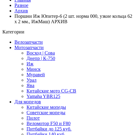
Разное
Архив
Поршни Иж Юпитер-6 (2 шт. норма 000, узкие кольца 62
x 2 мм., ИжМаш) АРХИВ
Категории
Велозапчасти
Мотозапчасти
Восход | Сова
Днепр | К-750
Иж
Минск
Муравей
Урал
Ява
Китайские мото CG-CB
Yamaha YBR125
Для мопедов
Китайские мопеды
Советские мопеды
Пилот
Веломотор F50 и F80
Питбайки до 125 куб.
Питбайки 140 куб.