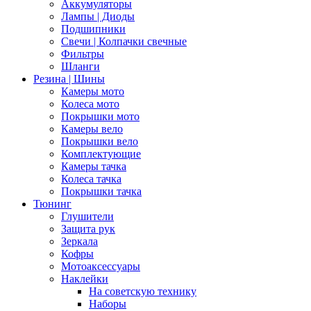
Аккумуляторы
Лампы | Диоды
Подшипники
Свечи | Колпачки свечные
Фильтры
Шланги
Резина | Шины
Камеры мото
Колеса мото
Покрышки мото
Камеры вело
Покрышки вело
Комплектующие
Камеры тачка
Колеса тачка
Покрышки тачка
Тюнинг
Глушители
Защита рук
Зеркала
Кофры
Мотоаксессуары
Наклейки
На советскую технику
Наборы