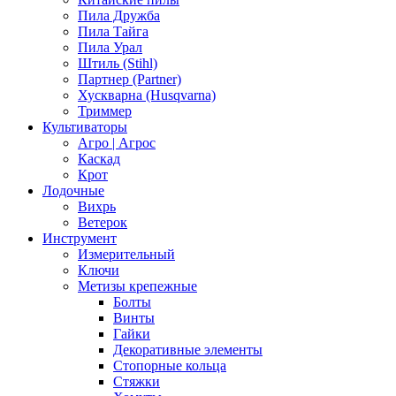
Пила Дружба
Пила Тайга
Пила Урал
Штиль (Stihl)
Партнер (Partner)
Хускварна (Husqvarna)
Триммер
Культиваторы
Агро | Агрос
Каскад
Крот
Лодочные
Вихрь
Ветерок
Инструмент
Измерительный
Ключи
Метизы крепежные
Болты
Винты
Гайки
Декоративные элементы
Стопорные кольца
Стяжки