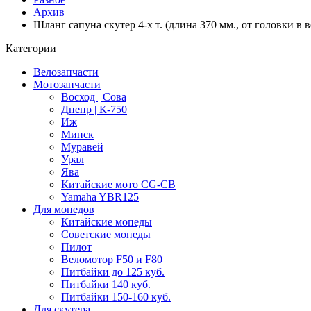
Архив
Шланг сапуна скутер 4-х т. (длина 370 мм., от головки 
Категории
Велозапчасти
Мотозапчасти
Восход | Сова
Днепр | К-750
Иж
Минск
Муравей
Урал
Ява
Китайские мото CG-CB
Yamaha YBR125
Для мопедов
Китайские мопеды
Советские мопеды
Пилот
Веломотор F50 и F80
Питбайки до 125 куб.
Питбайки 140 куб.
Питбайки 150-160 куб.
Для скутера