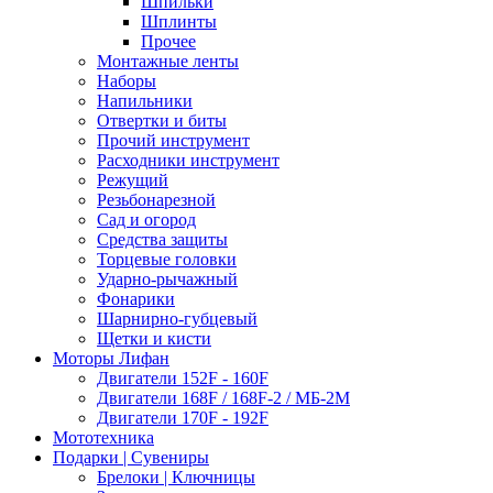
Шпильки
Шплинты
Прочее
Монтажные ленты
Наборы
Напильники
Отвертки и биты
Прочий инструмент
Расходники инструмент
Режущий
Резьбонарезной
Сад и огород
Средства защиты
Торцевые головки
Ударно-рычажный
Фонарики
Шарнирно-губцевый
Щетки и кисти
Моторы Лифан
Двигатели 152F - 160F
Двигатели 168F / 168F-2 / МБ-2М
Двигатели 170F - 192F
Мототехника
Подарки | Сувениры
Брелоки | Ключницы