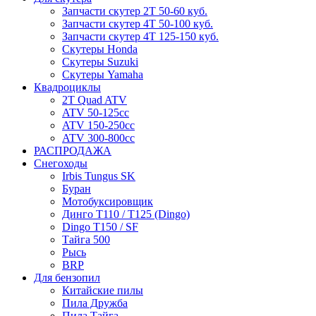
Запчасти скутер 2Т 50-60 куб.
Запчасти скутер 4Т 50-100 куб.
Запчасти скутер 4Т 125-150 куб.
Скутеры Honda
Скутеры Suzuki
Скутеры Yamaha
Квадроциклы
2T Quad ATV
ATV 50-125cc
ATV 150-250cc
ATV 300-800cc
РАСПРОДАЖА
Снегоходы
Irbis Tungus SK
Буран
Мотобуксировщик
Динго T110 / T125 (Dingo)
Dingo T150 / SF
Тайга 500
Рысь
BRP
Для бензопил
Китайские пилы
Пила Дружба
Пила Тайга