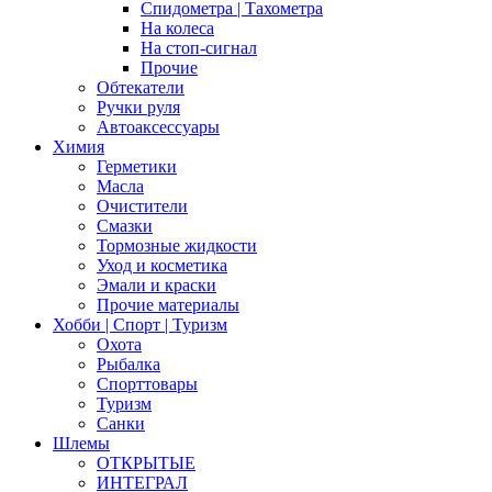
Спидометра | Тахометра
На колеса
На стоп-сигнал
Прочие
Обтекатели
Ручки руля
Автоаксессуары
Химия
Герметики
Масла
Очистители
Смазки
Тормозные жидкости
Уход и косметика
Эмали и краски
Прочие материалы
Хобби | Cпорт | Туризм
Охота
Рыбалка
Спорттовары
Туризм
Санки
Шлемы
ОТКРЫТЫЕ
ИНТЕГРАЛ