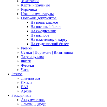
Зажигалки
Карты игральные
Керамика
Ножи и мультитулы
Обложки документов
На водительское
На военный билет
На ежедневник
На паспорт
На пластиковую карту
На студенческий билет
Рюмки
Сумки | Портмоне | Визитницы
Тату и рукава
Флаги
Фляжки
Часы
Разное
Литература
Схемы
ВАЗ
Архив
Расходники
Аккумуляторы
Лампы | Диоды