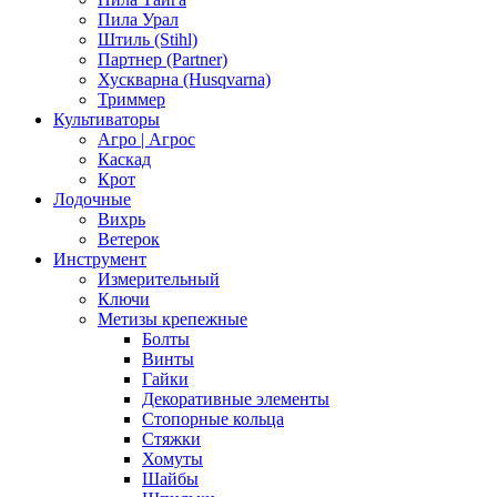
Пила Урал
Штиль (Stihl)
Партнер (Partner)
Хускварна (Husqvarna)
Триммер
Культиваторы
Агро | Агрос
Каскад
Крот
Лодочные
Вихрь
Ветерок
Инструмент
Измерительный
Ключи
Метизы крепежные
Болты
Винты
Гайки
Декоративные элементы
Стопорные кольца
Стяжки
Хомуты
Шайбы