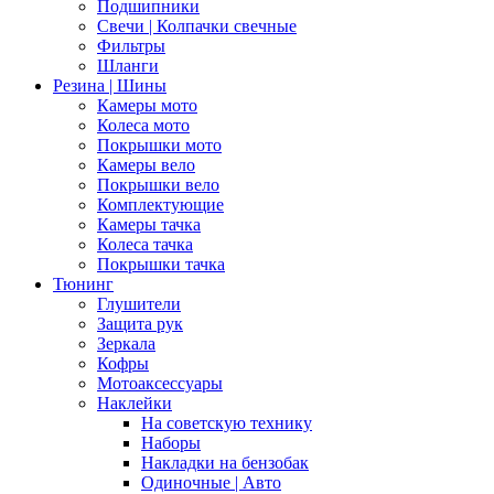
Подшипники
Свечи | Колпачки свечные
Фильтры
Шланги
Резина | Шины
Камеры мото
Колеса мото
Покрышки мото
Камеры вело
Покрышки вело
Комплектующие
Камеры тачка
Колеса тачка
Покрышки тачка
Тюнинг
Глушители
Защита рук
Зеркала
Кофры
Мотоаксессуары
Наклейки
На советскую технику
Наборы
Накладки на бензобак
Одиночные | Авто