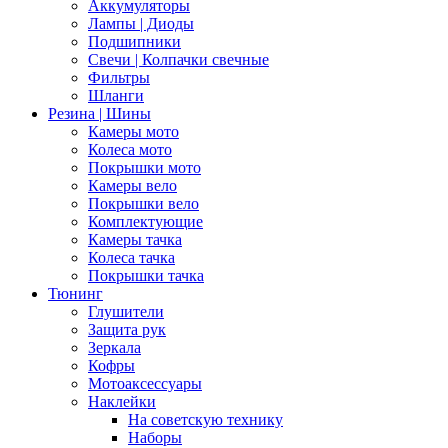
Аккумуляторы
Лампы | Диоды
Подшипники
Свечи | Колпачки свечные
Фильтры
Шланги
Резина | Шины
Камеры мото
Колеса мото
Покрышки мото
Камеры вело
Покрышки вело
Комплектующие
Камеры тачка
Колеса тачка
Покрышки тачка
Тюнинг
Глушители
Защита рук
Зеркала
Кофры
Мотоаксессуары
Наклейки
На советскую технику
Наборы