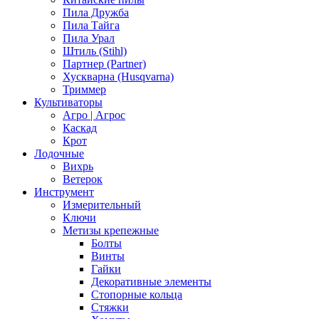
Пила Дружба
Пила Тайга
Пила Урал
Штиль (Stihl)
Партнер (Partner)
Хускварна (Husqvarna)
Триммер
Культиваторы
Агро | Агрос
Каскад
Крот
Лодочные
Вихрь
Ветерок
Инструмент
Измерительный
Ключи
Метизы крепежные
Болты
Винты
Гайки
Декоративные элементы
Стопорные кольца
Стяжки