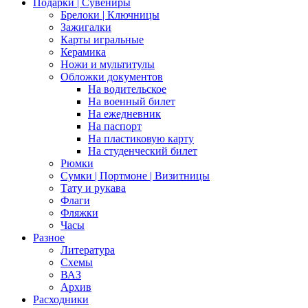
Подарки | Сувениры
Брелоки | Ключницы
Зажигалки
Карты игральные
Керамика
Ножи и мультитулы
Обложки документов
На водительское
На военный билет
На ежедневник
На паспорт
На пластиковую карту
На студенческий билет
Рюмки
Сумки | Портмоне | Визитницы
Тату и рукава
Флаги
Фляжки
Часы
Разное
Литература
Схемы
ВАЗ
Архив
Расходники