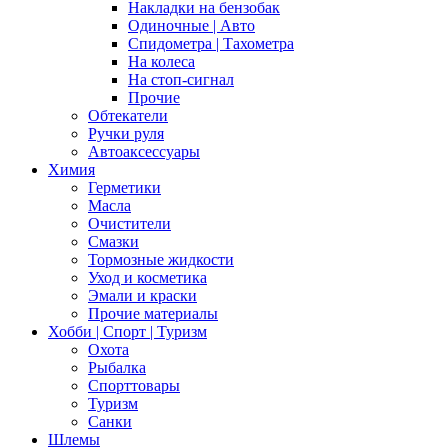
Накладки на бензобак
Одиночные | Авто
Спидометра | Тахометра
На колеса
На стоп-сигнал
Прочие
Обтекатели
Ручки руля
Автоаксессуары
Химия
Герметики
Масла
Очистители
Смазки
Тормозные жидкости
Уход и косметика
Эмали и краски
Прочие материалы
Хобби | Cпорт | Туризм
Охота
Рыбалка
Спорттовары
Туризм
Санки
Шлемы