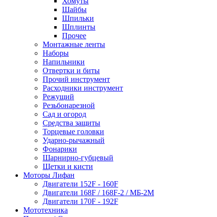
Хомуты
Шайбы
Шпильки
Шплинты
Прочее
Монтажные ленты
Наборы
Напильники
Отвертки и биты
Прочий инструмент
Расходники инструмент
Режущий
Резьбонарезной
Сад и огород
Средства защиты
Торцевые головки
Ударно-рычажный
Фонарики
Шарнирно-губцевый
Щетки и кисти
Моторы Лифан
Двигатели 152F - 160F
Двигатели 168F / 168F-2 / МБ-2М
Двигатели 170F - 192F
Мототехника