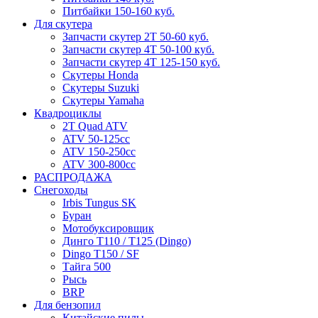
Питбайки 150-160 куб.
Для скутера
Запчасти скутер 2Т 50-60 куб.
Запчасти скутер 4Т 50-100 куб.
Запчасти скутер 4Т 125-150 куб.
Скутеры Honda
Скутеры Suzuki
Скутеры Yamaha
Квадроциклы
2T Quad ATV
ATV 50-125cc
ATV 150-250cc
ATV 300-800cc
РАСПРОДАЖА
Снегоходы
Irbis Tungus SK
Буран
Мотобуксировщик
Динго T110 / T125 (Dingo)
Dingo T150 / SF
Тайга 500
Рысь
BRP
Для бензопил
Китайские пилы