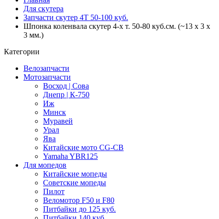
Для скутера
Запчасти скутер 4Т 50-100 куб.
Шпонка коленвала скутер 4-х т. 50-80 куб.см. (~13 x 3 x
3 мм.)
Категории
Велозапчасти
Мотозапчасти
Восход | Сова
Днепр | К-750
Иж
Минск
Муравей
Урал
Ява
Китайские мото CG-CB
Yamaha YBR125
Для мопедов
Китайские мопеды
Советские мопеды
Пилот
Веломотор F50 и F80
Питбайки до 125 куб.
Питбайки 140 куб.