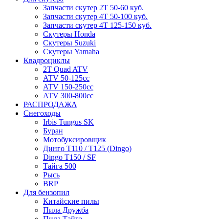
Запчасти скутер 2Т 50-60 куб.
Запчасти скутер 4Т 50-100 куб.
Запчасти скутер 4Т 125-150 куб.
Скутеры Honda
Скутеры Suzuki
Скутеры Yamaha
Квадроциклы
2T Quad ATV
ATV 50-125cc
ATV 150-250cc
ATV 300-800cc
РАСПРОДАЖА
Снегоходы
Irbis Tungus SK
Буран
Мотобуксировщик
Динго T110 / T125 (Dingo)
Dingo T150 / SF
Тайга 500
Рысь
BRP
Для бензопил
Китайские пилы
Пила Дружба
Пила Тайга