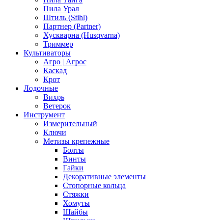
Пила Урал
Штиль (Stihl)
Партнер (Partner)
Хускварна (Husqvarna)
Триммер
Культиваторы
Агро | Агрос
Каскад
Крот
Лодочные
Вихрь
Ветерок
Инструмент
Измерительный
Ключи
Метизы крепежные
Болты
Винты
Гайки
Декоративные элементы
Стопорные кольца
Стяжки
Хомуты
Шайбы