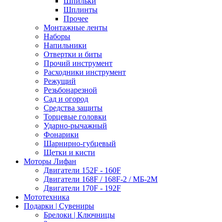
Шпильки
Шплинты
Прочее
Монтажные ленты
Наборы
Напильники
Отвертки и биты
Прочий инструмент
Расходники инструмент
Режущий
Резьбонарезной
Сад и огород
Средства защиты
Торцевые головки
Ударно-рычажный
Фонарики
Шарнирно-губцевый
Щетки и кисти
Моторы Лифан
Двигатели 152F - 160F
Двигатели 168F / 168F-2 / МБ-2М
Двигатели 170F - 192F
Мототехника
Подарки | Сувениры
Брелоки | Ключницы