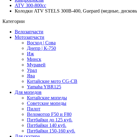
ATV 300-800cc
Колодки ATV STELS 300B-400, Guepard (медные, дисковы
Категории
Велозапчасти
Мотозапчасти
Восход | Сова
Днепр | К-750
Иж
Минск
Муравей
Урал
Ява
Китайские мото CG-CB
Yamaha YBR125
Для мопедов
Китайские мопеды
Советские мопеды
Пилот
Веломотор F50 и F80
Питбайки до 125 куб.
Питбайки 140 куб.
Питбайки 150-160 куб.
Для скутера