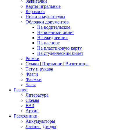
Зажигалки
Карты игральные
Керамика
Ножи и мультитулы
Обложки документов
На водительское
На военный билет
На ежедневник
На паспорт
На пластиковую карту
На студенческий билет
Рюмки
Сумки | Портмоне | Визитницы
Тату и рукава
Флаги
Фляжки
Часы
Разное
Литература
Схемы
ВАЗ
Архив
Расходники
Аккумуляторы
Лампы | Диоды