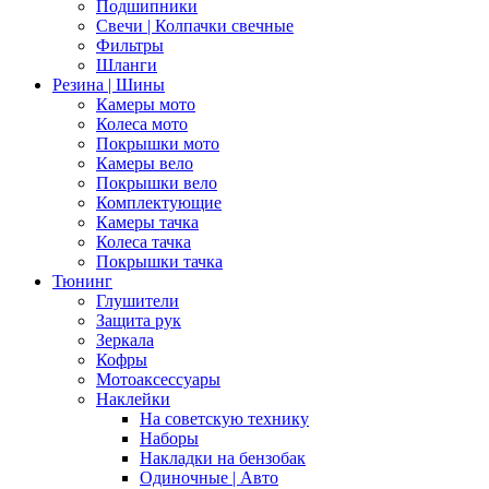
Подшипники
Свечи | Колпачки свечные
Фильтры
Шланги
Резина | Шины
Камеры мото
Колеса мото
Покрышки мото
Камеры вело
Покрышки вело
Комплектующие
Камеры тачка
Колеса тачка
Покрышки тачка
Тюнинг
Глушители
Защита рук
Зеркала
Кофры
Мотоаксессуары
Наклейки
На советскую технику
Наборы
Накладки на бензобак
Одиночные | Авто