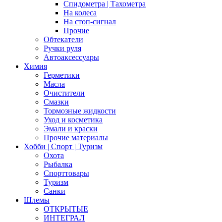
Спидометра | Тахометра
На колеса
На стоп-сигнал
Прочие
Обтекатели
Ручки руля
Автоаксессуары
Химия
Герметики
Масла
Очистители
Смазки
Тормозные жидкости
Уход и косметика
Эмали и краски
Прочие материалы
Хобби | Cпорт | Туризм
Охота
Рыбалка
Спорттовары
Туризм
Санки
Шлемы
ОТКРЫТЫЕ
ИНТЕГРАЛ