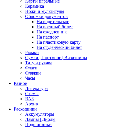
Карты игральные
Керамика
Ножи и мультитулы
Обложки документов
На водительское
На военный билет
На ежедневник
На паспорт
На пластиковую карту
На студенческий билет
Рюмки
Сумки | Портмоне | Визитницы
Тату и рукава
Флаги
Фляжки
Часы
Разное
Литература
Схемы
ВАЗ
Архив
Расходники
Аккумуляторы
Лампы | Диоды
Подшипники