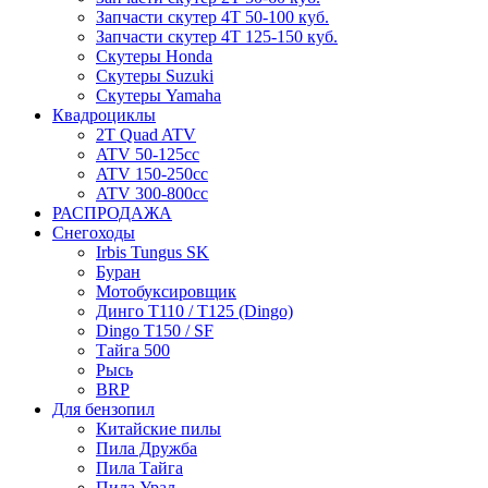
Запчасти скутер 4Т 50-100 куб.
Запчасти скутер 4Т 125-150 куб.
Скутеры Honda
Скутеры Suzuki
Скутеры Yamaha
Квадроциклы
2T Quad ATV
ATV 50-125cc
ATV 150-250cc
ATV 300-800cc
РАСПРОДАЖА
Снегоходы
Irbis Tungus SK
Буран
Мотобуксировщик
Динго T110 / T125 (Dingo)
Dingo T150 / SF
Тайга 500
Рысь
BRP
Для бензопил
Китайские пилы
Пила Дружба
Пила Тайга
Пила Урал