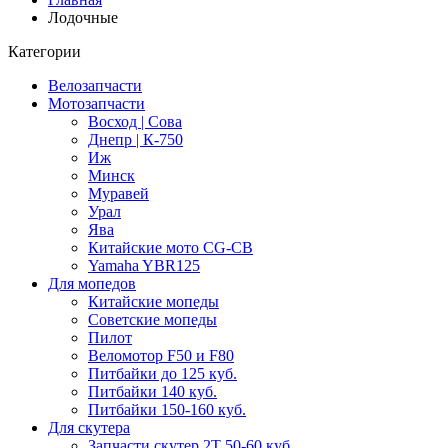
Лодочные
Категории
Велозапчасти
Мотозапчасти
Восход | Сова
Днепр | К-750
Иж
Минск
Муравей
Урал
Ява
Китайские мото CG-CB
Yamaha YBR125
Для мопедов
Китайские мопеды
Советские мопеды
Пилот
Веломотор F50 и F80
Питбайки до 125 куб.
Питбайки 140 куб.
Питбайки 150-160 куб.
Для скутера
Запчасти скутер 2Т 50-60 куб.