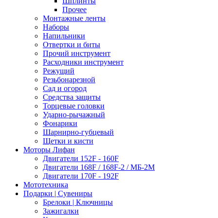
Шплинты
Прочее
Монтажные ленты
Наборы
Напильники
Отвертки и биты
Прочий инструмент
Расходники инструмент
Режущий
Резьбонарезной
Сад и огород
Средства защиты
Торцевые головки
Ударно-рычажный
Фонарики
Шарнирно-губцевый
Щетки и кисти
Моторы Лифан
Двигатели 152F - 160F
Двигатели 168F / 168F-2 / МБ-2М
Двигатели 170F - 192F
Мототехника
Подарки | Сувениры
Брелоки | Ключницы
Зажигалки