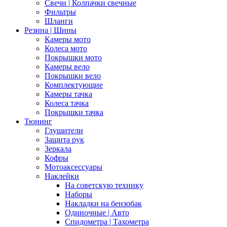
Свечи | Колпачки свечные
Фильтры
Шланги
Резина | Шины
Камеры мото
Колеса мото
Покрышки мото
Камеры вело
Покрышки вело
Комплектующие
Камеры тачка
Колеса тачка
Покрышки тачка
Тюнинг
Глушители
Защита рук
Зеркала
Кофры
Мотоаксессуары
Наклейки
На советскую технику
Наборы
Накладки на бензобак
Одиночные | Авто
Спидометра | Тахометра