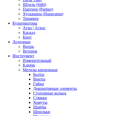
Штиль (Stihl)
Партнер (Partner)
Хускварна (Husqvarna)
Триммер
Культиваторы
Агро | Агрос
Каскад
Крот
Лодочные
Вихрь
Ветерок
Инструмент
Измерительный
Ключи
Метизы крепежные
Болты
Винты
Гайки
Декоративные элементы
Стопорные кольца
Стяжки
Хомуты
Шайбы
Шпильки