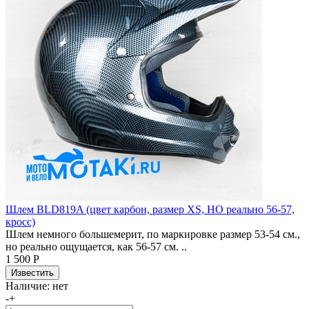
Шлем BLD819A (цвет карбон, размер XS, НО реально 56-57,
кросс)
Шлем немного большемерит, по маркировке размер 53-54 см.,
но реально ощущается, как 56-57 см. ..
1 500 Р
Наличие:
нет
-
+