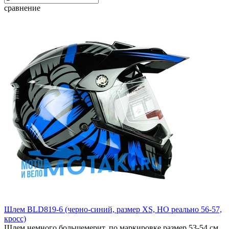
сравнение
Шлем BLD819-6 (черно-синий, размер XS, НО реально 56-57,
кросс)
Шлем немного большемерит, по маркировке размер 53-54 см,