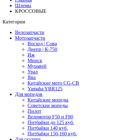
Шлемы
КРОССОВЫЕ
Категории
Велозапчасти
Мотозапчасти
Восход | Сова
Днепр | К-750
Иж
Минск
Муравей
Урал
Ява
Китайские мото CG-CB
Yamaha YBR125
Для мопедов
Китайские мопеды
Советские мопеды
Пилот
Веломотор F50 и F80
Питбайки до 125 куб.
Питбайки 140 куб.
Питбайки 150-160 куб.
Для скутера