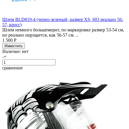
Шлем BLD819-4 (черно-зеленый, размер XS, НО реально 56-
57, кросс)
Шлем немного большемерит, по маркировке размер 53-54 см,
но реально ощущается, как 56-57 см. ..
1 500 Р
Наличие:
нет
-
+
сравнение