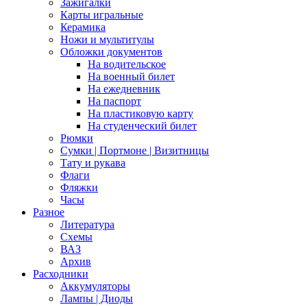
Зажигалки
Карты игральные
Керамика
Ножи и мультитулы
Обложки документов
На водительское
На военный билет
На ежедневник
На паспорт
На пластиковую карту
На студенческий билет
Рюмки
Сумки | Портмоне | Визитницы
Тату и рукава
Флаги
Фляжки
Часы
Разное
Литература
Схемы
ВАЗ
Архив
Расходники
Аккумуляторы
Лампы | Диоды