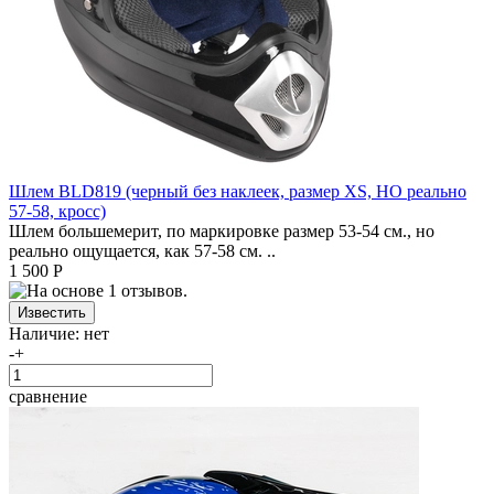
Шлем BLD819 (черный без наклеек, размер XS, НО реально
57-58, кросс)
Шлем большемерит, по маркировке размер 53-54 см., но
реально ощущается, как 57-58 см. ..
1 500 Р
Наличие:
нет
-
+
сравнение