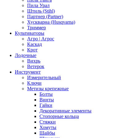
Пила Урал
Штиль (Stihl)
Партнер (Partner)
Хускварна (Husqvarna)
Триммер
Культиваторы
Агро | Агрос
Каскад
Крот
Лодочные
Вихрь
Ветерок
Инструмент
Измерительный
Ключи
Метизы крепежные
Болты
Винты
Гайки
Декоративные элементы
Стопорные кольца
Стяжки
Хомуты
Шайбы