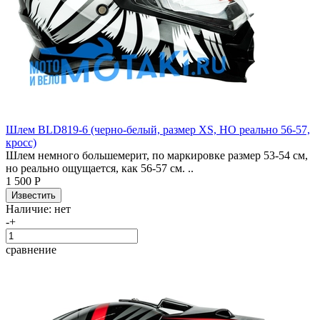
Шлем BLD819-6 (черно-белый, размер XS, НО реально 56-57,
кросс)
Шлем немного большемерит, по маркировке размер 53-54 см,
но реально ощущается, как 56-57 см. ..
1 500 Р
Наличие:
нет
-
+
сравнение