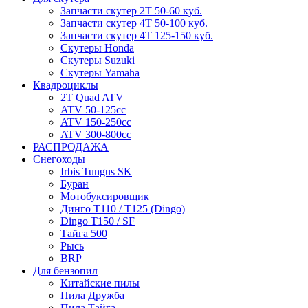
Запчасти скутер 2Т 50-60 куб.
Запчасти скутер 4Т 50-100 куб.
Запчасти скутер 4Т 125-150 куб.
Скутеры Honda
Скутеры Suzuki
Скутеры Yamaha
Квадроциклы
2T Quad ATV
ATV 50-125cc
ATV 150-250cc
ATV 300-800cc
РАСПРОДАЖА
Снегоходы
Irbis Tungus SK
Буран
Мотобуксировщик
Динго T110 / T125 (Dingo)
Dingo T150 / SF
Тайга 500
Рысь
BRP
Для бензопил
Китайские пилы
Пила Дружба
Пила Тайга