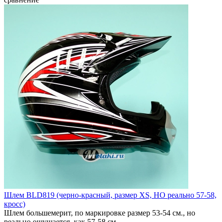
Шлем BLD819 (черно-красный, размер XS, НО реально 57-58,
кросс)
Шлем большемерит, по маркировке размер 53-54 см., но
реально ощущается, как 57-58 см. ..