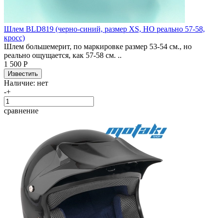
Шлем BLD819 (черно-синий, размер XS, НО реально 57-58,
кросс)
Шлем большемерит, по маркировке размер 53-54 см., но
реально ощущается, как 57-58 см. ..
1 500 Р
Наличие:
нет
-
+
сравнение