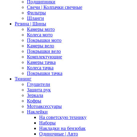
Подшипники
Свечи | Колпачки свечные
Фильтры
Шланги
Резина | Шины
Камеры мото
Колеса мото
Покрышки мото
Камеры вело
Покрышки вело
Комплектующие
Камеры тачка
Колеса тачка
Покрышки тачка
Тюнинг
Глушители
Защита рук
Зеркала
Кофры
Мотоаксессуары
Наклейки
На советскую технику
Наборы
Накладки на бензобак
Одиночные | Авто