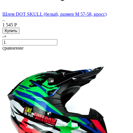
Шлем DOT SKULL (белый, размер M 57-58, кросс)
..
1 545 Р
-
+
сравнение