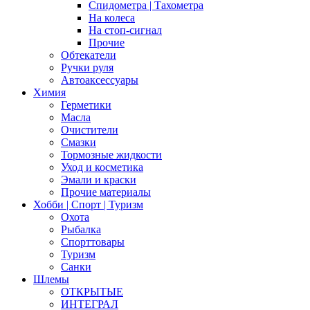
Спидометра | Тахометра
На колеса
На стоп-сигнал
Прочие
Обтекатели
Ручки руля
Автоаксессуары
Химия
Герметики
Масла
Очистители
Смазки
Тормозные жидкости
Уход и косметика
Эмали и краски
Прочие материалы
Хобби | Cпорт | Туризм
Охота
Рыбалка
Спорттовары
Туризм
Санки
Шлемы
ОТКРЫТЫЕ
ИНТЕГРАЛ