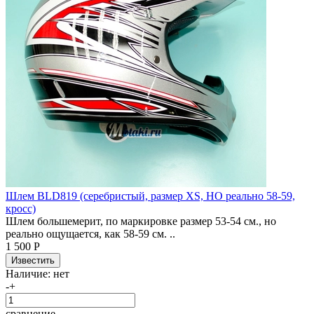
Шлем BLD819 (серебристый, размер XS, НО реально 58-59,
кросс)
Шлем большемерит, по маркировке размер 53-54 см., но
реально ощущается, как 58-59 см. ..
1 500 Р
Наличие:
нет
-
+
сравнение