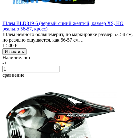
Шлем BLD819-6 (черный-синий-желтый, размер XS, НО
реально 56-57, кросс)
Шлем немного большемерит, по маркировке размер 53-54 см,
но реально ощущается, как 56-57 см. ..
1 500 Р
Наличие:
нет
-
+
сравнение