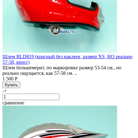
Шлем BLD819 (красный без наклеек, размер XS, НО реально
57-58, кросс)
Шлем большемерит, по маркировке размер 53-54 см., но
реально ощущается, как 57-58 см. ..
1 500 Р
-
+
сравнение