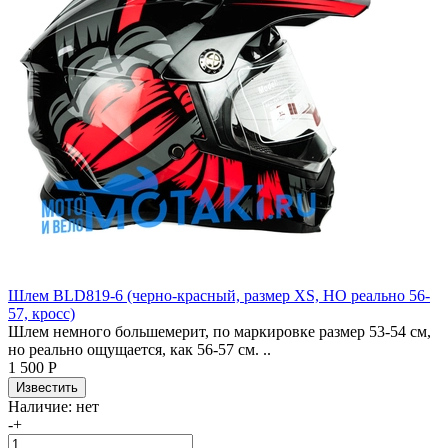
Шлем BLD819-6 (черно-красный, размер XS, НО реально 56-
57, кросс)
Шлем немного большемерит, по маркировке размер 53-54 см,
но реально ощущается, как 56-57 см. ..
1 500 Р
Наличие:
нет
-
+