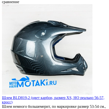
сравнение
Шлем BLD819-2 (цвет карбон, размер XS, НО реально 56-57,
кросс)
Шлем немного большемерит, по маркировке размер 53-54 см.,