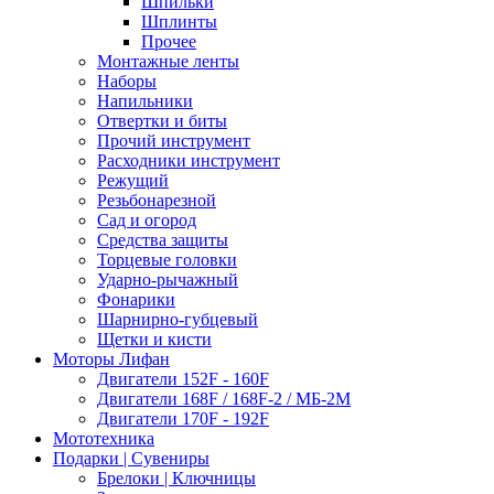
Шпильки
Шплинты
Прочее
Монтажные ленты
Наборы
Напильники
Отвертки и биты
Прочий инструмент
Расходники инструмент
Режущий
Резьбонарезной
Сад и огород
Средства защиты
Торцевые головки
Ударно-рычажный
Фонарики
Шарнирно-губцевый
Щетки и кисти
Моторы Лифан
Двигатели 152F - 160F
Двигатели 168F / 168F-2 / МБ-2М
Двигатели 170F - 192F
Мототехника
Подарки | Сувениры
Брелоки | Ключницы