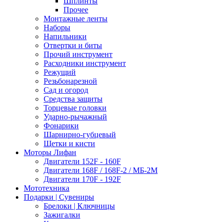
Шплинты
Прочее
Монтажные ленты
Наборы
Напильники
Отвертки и биты
Прочий инструмент
Расходники инструмент
Режущий
Резьбонарезной
Сад и огород
Средства защиты
Торцевые головки
Ударно-рычажный
Фонарики
Шарнирно-губцевый
Щетки и кисти
Моторы Лифан
Двигатели 152F - 160F
Двигатели 168F / 168F-2 / МБ-2М
Двигатели 170F - 192F
Мототехника
Подарки | Сувениры
Брелоки | Ключницы
Зажигалки