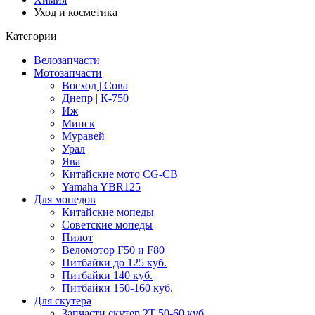
Уход и косметика
Категории
Велозапчасти
Мотозапчасти
Восход | Сова
Днепр | К-750
Иж
Минск
Муравей
Урал
Ява
Китайские мото CG-CB
Yamaha YBR125
Для мопедов
Китайские мопеды
Советские мопеды
Пилот
Веломотор F50 и F80
Питбайки до 125 куб.
Питбайки 140 куб.
Питбайки 150-160 куб.
Для скутера
Запчасти скутер 2Т 50-60 куб.