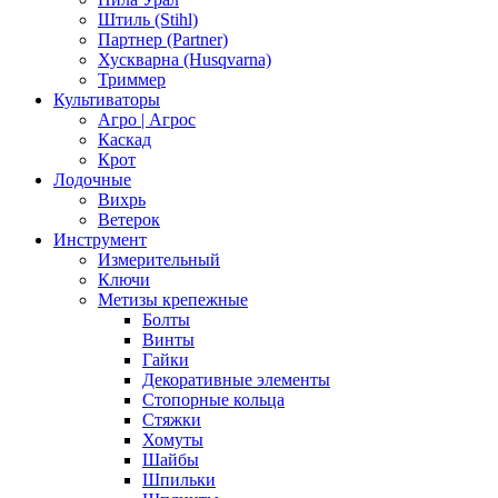
Штиль (Stihl)
Партнер (Partner)
Хускварна (Husqvarna)
Триммер
Культиваторы
Агро | Агрос
Каскад
Крот
Лодочные
Вихрь
Ветерок
Инструмент
Измерительный
Ключи
Метизы крепежные
Болты
Винты
Гайки
Декоративные элементы
Стопорные кольца
Стяжки
Хомуты
Шайбы
Шпильки