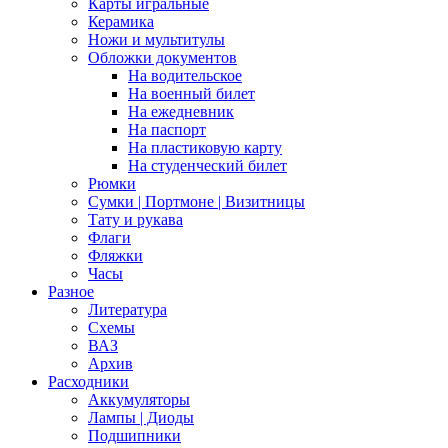
Карты игральные
Керамика
Ножи и мультитулы
Обложки документов
На водительское
На военный билет
На ежедневник
На паспорт
На пластиковую карту
На студенческий билет
Рюмки
Сумки | Портмоне | Визитницы
Тату и рукава
Флаги
Фляжки
Часы
Разное
Литература
Схемы
ВАЗ
Архив
Расходники
Аккумуляторы
Лампы | Диоды
Подшипники