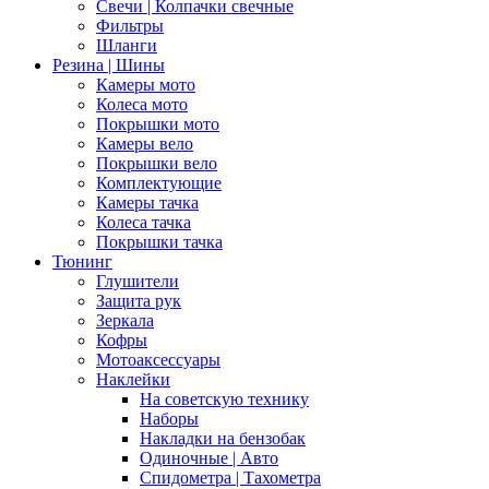
Свечи | Колпачки свечные
Фильтры
Шланги
Резина | Шины
Камеры мото
Колеса мото
Покрышки мото
Камеры вело
Покрышки вело
Комплектующие
Камеры тачка
Колеса тачка
Покрышки тачка
Тюнинг
Глушители
Защита рук
Зеркала
Кофры
Мотоаксессуары
Наклейки
На советскую технику
Наборы
Накладки на бензобак
Одиночные | Авто
Спидометра | Тахометра