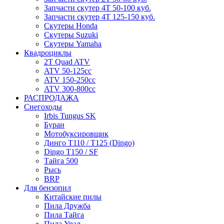
Запчасти скутер 4Т 50-100 куб.
Запчасти скутер 4Т 125-150 куб.
Скутеры Honda
Скутеры Suzuki
Скутеры Yamaha
Квадроциклы
2T Quad ATV
ATV 50-125cc
ATV 150-250cc
ATV 300-800cc
РАСПРОДАЖА
Снегоходы
Irbis Tungus SK
Буран
Мотобуксировщик
Динго T110 / T125 (Dingo)
Dingo T150 / SF
Тайга 500
Рысь
BRP
Для бензопил
Китайские пилы
Пила Дружба
Пила Тайга
Пила Урал