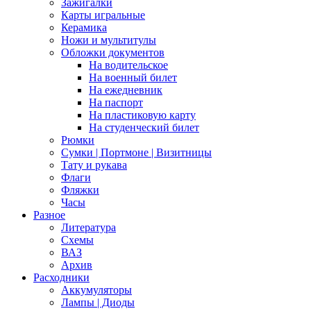
Зажигалки
Карты игральные
Керамика
Ножи и мультитулы
Обложки документов
На водительское
На военный билет
На ежедневник
На паспорт
На пластиковую карту
На студенческий билет
Рюмки
Сумки | Портмоне | Визитницы
Тату и рукава
Флаги
Фляжки
Часы
Разное
Литература
Схемы
ВАЗ
Архив
Расходники
Аккумуляторы
Лампы | Диоды