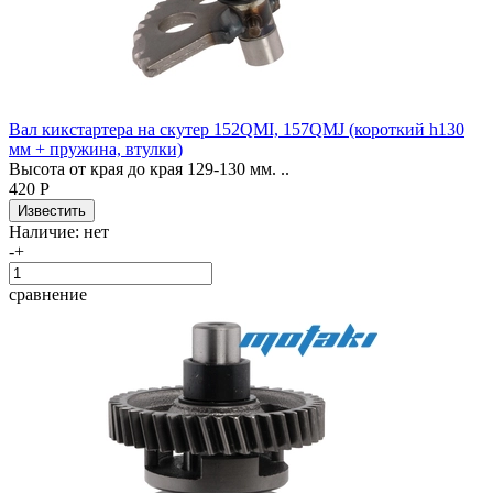
Вал кикстартера на скутер 152QMI, 157QMJ (короткий h130
мм + пружина, втулки)
Высота от края до края 129-130 мм. ..
420 Р
Наличие:
нет
-
+
сравнение