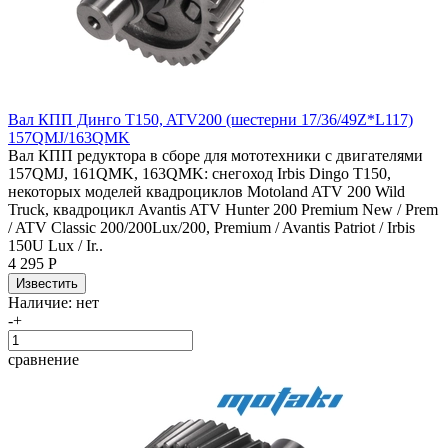
Вал КПП Динго T150, ATV200 (шестерни 17/36/49Z*L117)
157QMJ/163QMK
Вал КПП редуктора в сборе для мототехники с двигателями
157QMJ, 161QMK, 163QMK: снегоход Irbis Dingo T150,
некоторых моделей квадроциклов Motoland ATV 200 Wild
Truck, квадроцикл Avantis ATV Hunter 200 Premium New / Prem
/ ATV Classic 200/200Lux/200, Premium / Avantis Patriot / Irbis
150U Lux / Ir..
4 295 Р
Наличие:
нет
-
+
сравнение