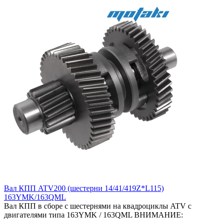
Вал КПП ATV200 (шестерни 14/41/419Z*L115)
163YMK/163QML
Вал КПП в сборе с шестернями на квадроциклы ATV с
двигателями типа 163YMK / 163QML ВНИМАНИЕ: