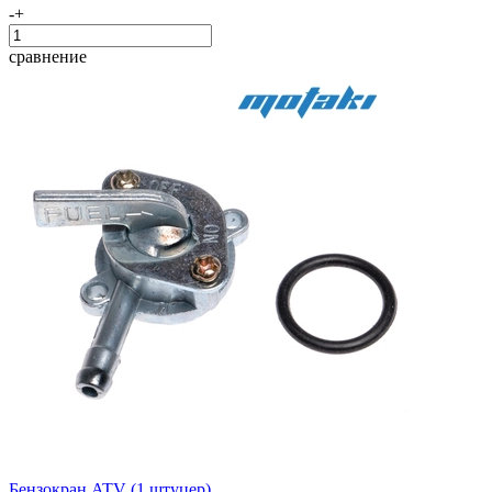
-
+
сравнение
Бензокран ATV (1 штуцер)