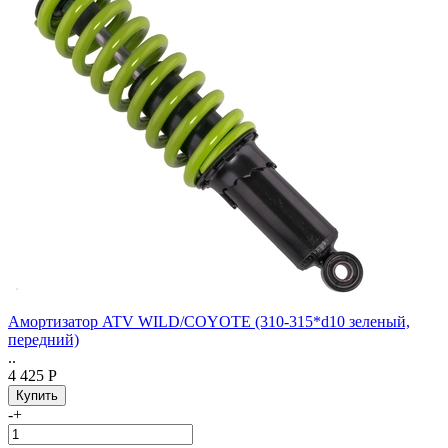
Амортизатор ATV WILD/COYOTE (310-315*d10 зеленый,
передний)
..
4 425 Р
-
+