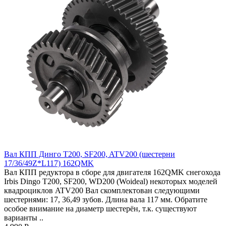
Вал КПП Динго T200, SF200, ATV200 (шестерни
17/36/49Z*L117) 162QMK
Вал КПП редуктора в сборе для двигателя 162QMK снегохода
Irbis Dingo T200, SF200, WD200 (Woideal) некоторых моделей
квадроциклов ATV200 Вал скомплектован следующими
шестернями: 17, 36,49 зубов. Длина вала 117 мм. Обратите
особое внимание на диаметр шестерён, т.к. существуют
варианты ..