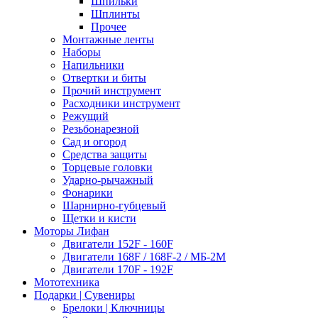
Шпильки
Шплинты
Прочее
Монтажные ленты
Наборы
Напильники
Отвертки и биты
Прочий инструмент
Расходники инструмент
Режущий
Резьбонарезной
Сад и огород
Средства защиты
Торцевые головки
Ударно-рычажный
Фонарики
Шарнирно-губцевый
Щетки и кисти
Моторы Лифан
Двигатели 152F - 160F
Двигатели 168F / 168F-2 / МБ-2М
Двигатели 170F - 192F
Мототехника
Подарки | Сувениры
Брелоки | Ключницы