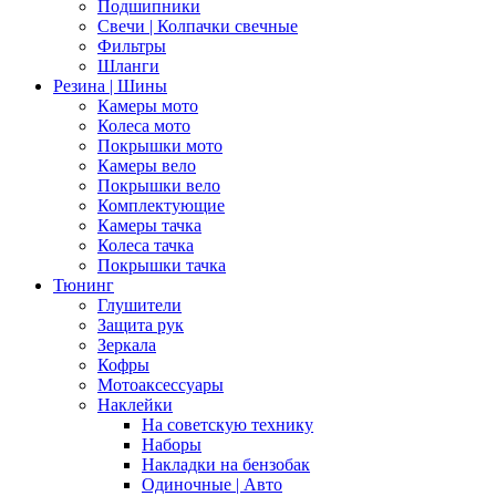
Подшипники
Свечи | Колпачки свечные
Фильтры
Шланги
Резина | Шины
Камеры мото
Колеса мото
Покрышки мото
Камеры вело
Покрышки вело
Комплектующие
Камеры тачка
Колеса тачка
Покрышки тачка
Тюнинг
Глушители
Защита рук
Зеркала
Кофры
Мотоаксессуары
Наклейки
На советскую технику
Наборы
Накладки на бензобак
Одиночные | Авто