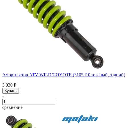
Амортизатор ATV WILD/COYOTE (310*d10 зеленый, задний)
..
3 030 Р
-
+
сравнение