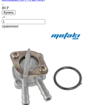
..
80 Р
-
+
сравнение