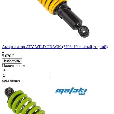
Амортизатор ATV WILD TRACK (370*d10 желтый, задний)
..
5 020 Р
Наличие:
нет
-
+
сравнение