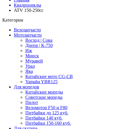
Квадроциклы
ATV 150-250cc
Категории
Велозапчасти
Мотозапчасти
Восход | Сова
Днепр | К-750
Иж
Минск
Муравей
Урал
Ява
Китайские мото CG-CB
Yamaha YBR125
Для мопедов
Китайские мопеды
Советские мопеды
Пилот
Веломотор F50 и F80
Питбайки до 125 куб.
Питбайки 140 куб.
Питбайки 150-160 куб.
Для скутера