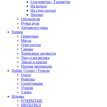
Спидометра | Тахометра
На колеса
На стоп-сигнал
Прочие
Обтекатели
Ручки руля
Автоаксессуары
Химия
Герметики
Масла
Очистители
Смазки
Тормозные жидкости
Уход и косметика
Эмали и краски
Прочие материалы
Хобби | Cпорт | Туризм
Охота
Рыбалка
Спорттовары
Туризм
Санки
Шлемы
ОТКРЫТЫЕ
ИНТЕГРАЛ