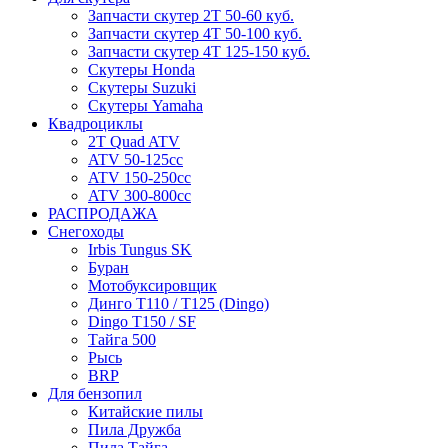
Запчасти скутер 2Т 50-60 куб.
Запчасти скутер 4Т 50-100 куб.
Запчасти скутер 4Т 125-150 куб.
Скутеры Honda
Скутеры Suzuki
Скутеры Yamaha
Квадроциклы
2T Quad ATV
ATV 50-125cc
ATV 150-250cc
ATV 300-800cc
РАСПРОДАЖА
Снегоходы
Irbis Tungus SK
Буран
Мотобуксировщик
Динго T110 / T125 (Dingo)
Dingo T150 / SF
Тайга 500
Рысь
BRP
Для бензопил
Китайские пилы
Пила Дружба
Пила Тайга