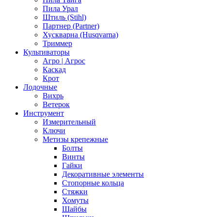
Пила Урал
Штиль (Stihl)
Партнер (Partner)
Хускварна (Husqvarna)
Триммер
Культиваторы
Агро | Агрос
Каскад
Крот
Лодочные
Вихрь
Ветерок
Инструмент
Измерительный
Ключи
Метизы крепежные
Болты
Винты
Гайки
Декоративные элементы
Стопорные кольца
Стяжки
Хомуты
Шайбы