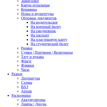
Зажигалки
Карты игральные
Керамика
Ножи и мультитулы
Обложки документов
На водительское
На военный билет
На ежедневник
На паспорт
На пластиковую карту
На студенческий билет
Рюмки
Сумки | Портмоне | Визитницы
Тату и рукава
Флаги
Фляжки
Часы
Разное
Литература
Схемы
ВАЗ
Архив
Расходники
Аккумуляторы
Лампы | Диоды