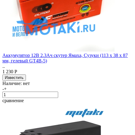
Аккумулятор 12В 2.3Ач скутер Ямаха, Сузуки (113 х 38 х 87
мм, гелевый GT4B-5)
..
1 230 Р
Наличие:
нет
-
+
сравнение