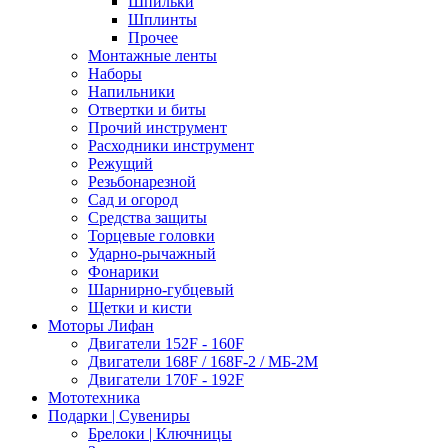
Шпильки
Шплинты
Прочее
Монтажные ленты
Наборы
Напильники
Отвертки и биты
Прочий инструмент
Расходники инструмент
Режущий
Резьбонарезной
Сад и огород
Средства защиты
Торцевые головки
Ударно-рычажный
Фонарики
Шарнирно-губцевый
Щетки и кисти
Моторы Лифан
Двигатели 152F - 160F
Двигатели 168F / 168F-2 / МБ-2М
Двигатели 170F - 192F
Мототехника
Подарки | Сувениры
Брелоки | Ключницы