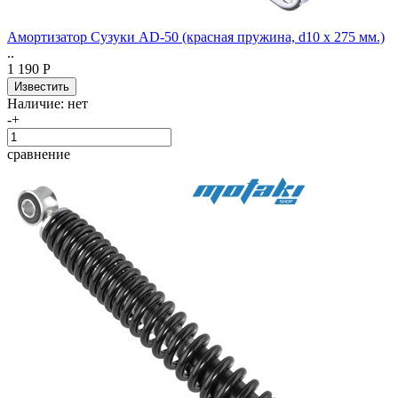
Амортизатор Сузуки AD-50 (красная пружина, d10 x 275 мм.)
..
1 190 Р
Наличие:
нет
-
+
сравнение