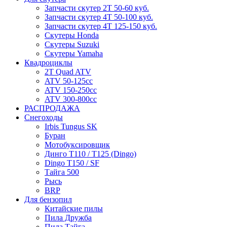
Запчасти скутер 2Т 50-60 куб.
Запчасти скутер 4Т 50-100 куб.
Запчасти скутер 4Т 125-150 куб.
Скутеры Honda
Скутеры Suzuki
Скутеры Yamaha
Квадроциклы
2T Quad ATV
ATV 50-125cc
ATV 150-250cc
ATV 300-800cc
РАСПРОДАЖА
Снегоходы
Irbis Tungus SK
Буран
Мотобуксировщик
Динго T110 / T125 (Dingo)
Dingo T150 / SF
Тайга 500
Рысь
BRP
Для бензопил
Китайские пилы
Пила Дружба
Пила Тайга