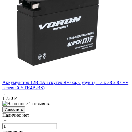
Аккумулятор 12В 4Ач скутер Ямаха, Сузуки (113 х 38 х 87 мм,
гелевый YTR4B-BS)
..
1 730 Р
Наличие:
нет
-
+
сравнение