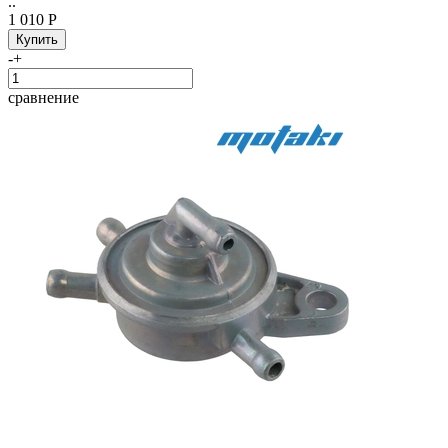
..
1 010 Р
-
+
сравнение