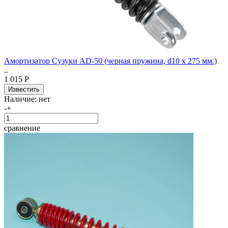
Амортизатор Сузуки AD-50 (черная пружина, d10 x 275 мм.)
..
1 015 Р
Наличие:
нет
-
+
сравнение