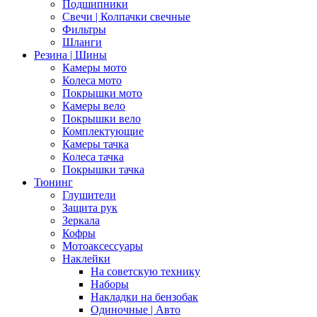
Подшипники
Свечи | Колпачки свечные
Фильтры
Шланги
Резина | Шины
Камеры мото
Колеса мото
Покрышки мото
Камеры вело
Покрышки вело
Комплектующие
Камеры тачка
Колеса тачка
Покрышки тачка
Тюнинг
Глушители
Защита рук
Зеркала
Кофры
Мотоаксессуары
Наклейки
На советскую технику
Наборы
Накладки на бензобак
Одиночные | Авто