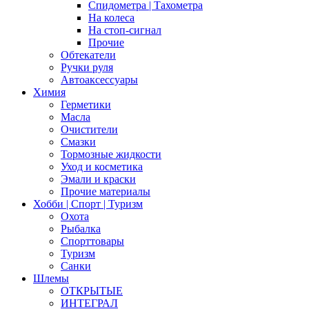
Спидометра | Тахометра
На колеса
На стоп-сигнал
Прочие
Обтекатели
Ручки руля
Автоаксессуары
Химия
Герметики
Масла
Очистители
Смазки
Тормозные жидкости
Уход и косметика
Эмали и краски
Прочие материалы
Хобби | Cпорт | Туризм
Охота
Рыбалка
Спорттовары
Туризм
Санки
Шлемы
ОТКРЫТЫЕ
ИНТЕГРАЛ