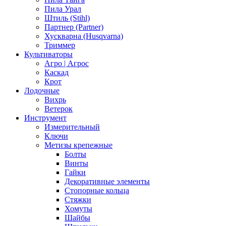
Пила Урал
Штиль (Stihl)
Партнер (Partner)
Хускварна (Husqvarna)
Триммер
Культиваторы
Агро | Агрос
Каскад
Крот
Лодочные
Вихрь
Ветерок
Инструмент
Измерительный
Ключи
Метизы крепежные
Болты
Винты
Гайки
Декоративные элементы
Стопорные кольца
Стяжки
Хомуты
Шайбы