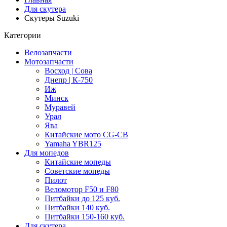
Для скутера
Скутеры Suzuki
Категории
Велозапчасти
Мотозапчасти
Восход | Сова
Днепр | К-750
Иж
Минск
Муравей
Урал
Ява
Китайские мото CG-CB
Yamaha YBR125
Для мопедов
Китайские мопеды
Советские мопеды
Пилот
Веломотор F50 и F80
Питбайки до 125 куб.
Питбайки 140 куб.
Питбайки 150-160 куб.
Для скутера