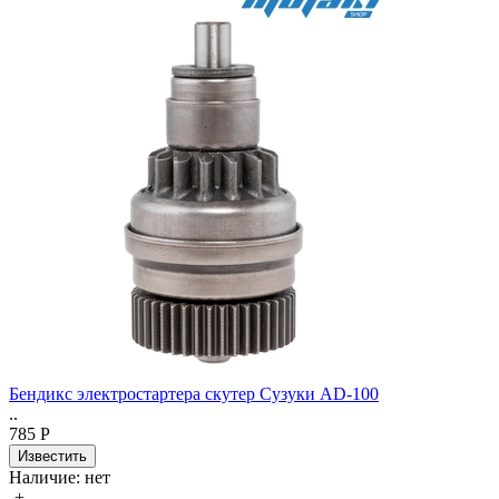
Бендикс электростартера скутер Сузуки AD-100
..
785 Р
Наличие:
нет
-
+