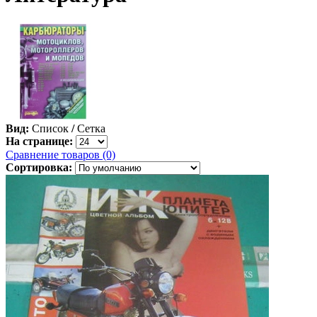
Вид:
Список
/
Сетка
На странице:
Сравнение товаров (0)
Сортировка: