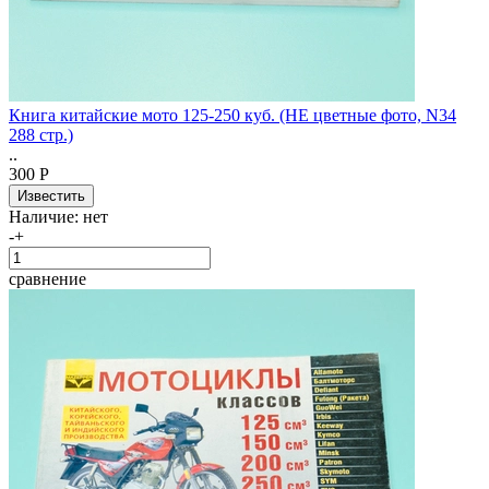
Книга китайские мото 125-250 куб. (НЕ цветные фото, N34
288 стр.)
..
300 Р
Наличие:
нет
-
+
сравнение