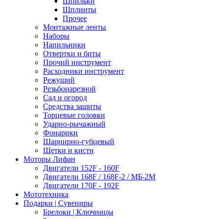
Шпильки
Шплинты
Прочее
Монтажные ленты
Наборы
Напильники
Отвертки и биты
Прочий инструмент
Расходники инструмент
Режущий
Резьбонарезной
Сад и огород
Средства защиты
Торцевые головки
Ударно-рычажный
Фонарики
Шарнирно-губцевый
Щетки и кисти
Моторы Лифан
Двигатели 152F - 160F
Двигатели 168F / 168F-2 / МБ-2М
Двигатели 170F - 192F
Мототехника
Подарки | Сувениры
Брелоки | Ключницы