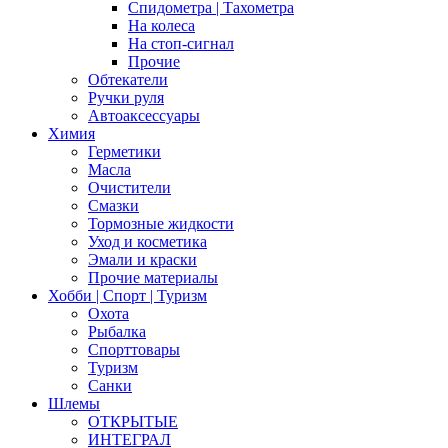
Спидометра | Тахометра
На колеса
На стоп-сигнал
Прочие
Обтекатели
Ручки руля
Автоаксессуары
Химия
Герметики
Масла
Очистители
Смазки
Тормозные жидкости
Уход и косметика
Эмали и краски
Прочие материалы
Хобби | Cпорт | Туризм
Охота
Рыбалка
Спорттовары
Туризм
Санки
Шлемы
ОТКРЫТЫЕ
ИНТЕГРАЛ