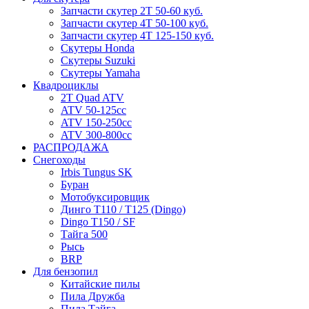
Запчасти скутер 2Т 50-60 куб.
Запчасти скутер 4Т 50-100 куб.
Запчасти скутер 4Т 125-150 куб.
Скутеры Honda
Скутеры Suzuki
Скутеры Yamaha
Квадроциклы
2T Quad ATV
ATV 50-125cc
ATV 150-250cc
ATV 300-800cc
РАСПРОДАЖА
Снегоходы
Irbis Tungus SK
Буран
Мотобуксировщик
Динго T110 / T125 (Dingo)
Dingo T150 / SF
Тайга 500
Рысь
BRP
Для бензопил
Китайские пилы
Пила Дружба
Пила Тайга