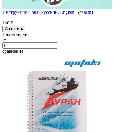
Инструкция Сова (Русский, English, Spanish)
..
140 Р
Наличие:
нет
-
+
сравнение