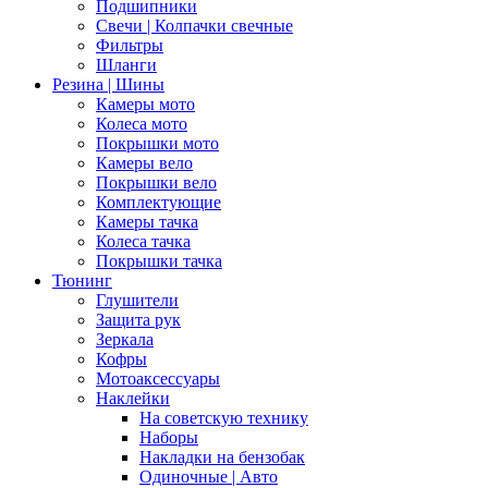
Подшипники
Свечи | Колпачки свечные
Фильтры
Шланги
Резина | Шины
Камеры мото
Колеса мото
Покрышки мото
Камеры вело
Покрышки вело
Комплектующие
Камеры тачка
Колеса тачка
Покрышки тачка
Тюнинг
Глушители
Защита рук
Зеркала
Кофры
Мотоаксессуары
Наклейки
На советскую технику
Наборы
Накладки на бензобак
Одиночные | Авто