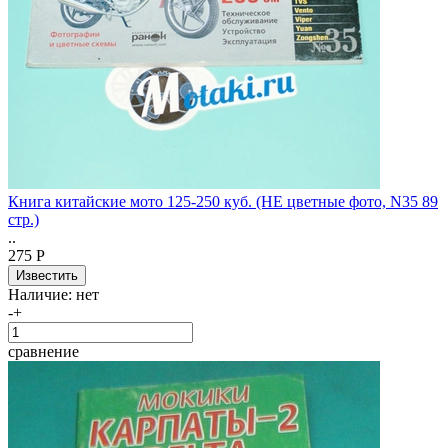
Книга китайские мото 125-250 куб. (НЕ цветные фото, N35 89
стр.)
..
275 Р
Наличие:
нет
-
+
сравнение