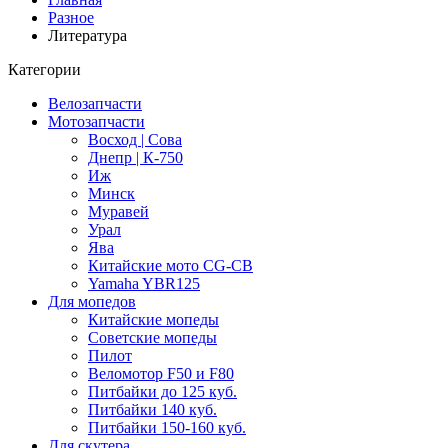
Разное
Литература
Категории
Велозапчасти
Мотозапчасти
Восход | Сова
Днепр | К-750
Иж
Минск
Муравей
Урал
Ява
Китайские мото CG-CB
Yamaha YBR125
Для мопедов
Китайские мопеды
Советские мопеды
Пилот
Веломотор F50 и F80
Питбайки до 125 куб.
Питбайки 140 куб.
Питбайки 150-160 куб.
Для скутера