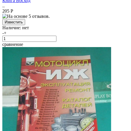
Книга Восход
..
205 Р
Наличие:
нет
-
+
сравнение