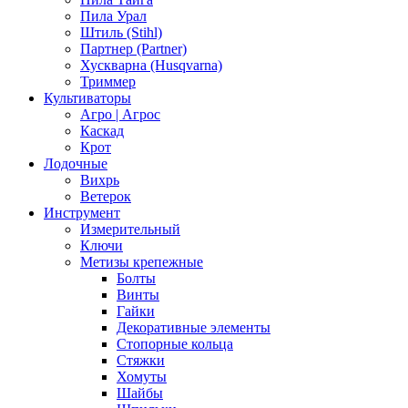
Пила Урал
Штиль (Stihl)
Партнер (Partner)
Хускварна (Husqvarna)
Триммер
Культиваторы
Агро | Агрос
Каскад
Крот
Лодочные
Вихрь
Ветерок
Инструмент
Измерительный
Ключи
Метизы крепежные
Болты
Винты
Гайки
Декоративные элементы
Стопорные кольца
Стяжки
Хомуты
Шайбы