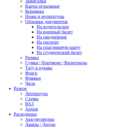
Зажигалки
Карты игральные
Керамика
Ножи и мультитулы
Обложки документов
На водительское
На военный билет
На ежедневник
На паспорт
На пластиковую карту
На студенческий билет
Рюмки
Сумки | Портмоне | Визитницы
Тату и рукава
Флаги
Фляжки
Часы
Разное
Литература
Схемы
ВАЗ
Архив
Расходники
Аккумуляторы
Лампы | Диоды