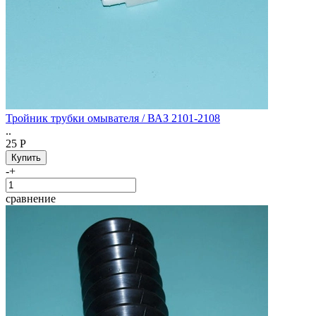
Тройник трубки омывателя / ВАЗ 2101-2108
..
25 Р
-
+
сравнение