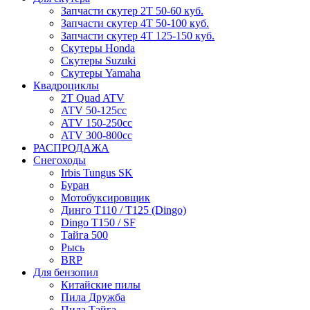
Запчасти скутер 2Т 50-60 куб.
Запчасти скутер 4Т 50-100 куб.
Запчасти скутер 4Т 125-150 куб.
Скутеры Honda
Скутеры Suzuki
Скутеры Yamaha
Квадроциклы
2T Quad ATV
ATV 50-125cc
ATV 150-250cc
ATV 300-800cc
РАСПРОДАЖА
Снегоходы
Irbis Tungus SK
Буран
Мотобуксировщик
Динго T110 / T125 (Dingo)
Dingo T150 / SF
Тайга 500
Рысь
BRP
Для бензопил
Китайские пилы
Пила Дружба
Пила Тайга