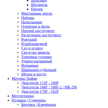
Шпильки
Шплинты
Прочее
Монтажные ленты
Наборы
Напильники
Отвертки и биты
Прочий инструмент
Расходники инструмент
Режущий
Резьбонарезной
Сад и огород
Средства защиты
Торцевые головки
Ударно-рычажный
Фонарики
Шарнирно-губцевый
Щетки и кисти
Моторы Лифан
Двигатели 152F - 160F
Двигатели 168F / 168F-2 / МБ-2М
Двигатели 170F - 192F
Мототехника
Подарки | Сувениры
Брелоки | Ключницы