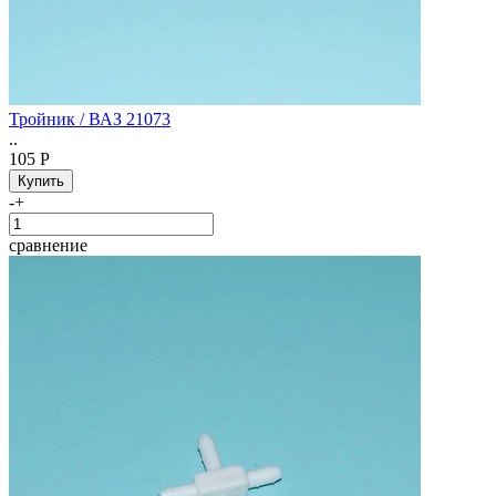
Тройник / ВАЗ 21073
..
105 Р
-
+
сравнение