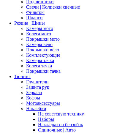
Подшипники
Свечи | Колпачки свечные
Фильтры
Шланги
Резина | Шины
Камеры мото
Колеса мото
Покрышки мото
Камеры вело
Покрышки вело
Комплектующие
Камеры тачка
Колеса тачка
Покрышки тачка
Тюнинг
Глушители
Защита рук
Зеркала
Кофры
Мотоаксессуары
Наклейки
На советскую технику
Наборы
Накладки на бензобак
Одиночные | Авто