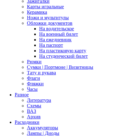
Зажигалки
Карты игральные
Керамика
Ножи и мультитулы
Обложки документов
На водительское
На военный билет
На ежедневник
На паспорт
На пластиковую карту
На студенческий билет
Рюмки
Сумки | Портмоне | Визитницы
Тату и рукава
Флаги
Фляжки
Часы
Разное
Литература
Схемы
ВАЗ
Архив
Расходники
Аккумуляторы
Лампы | Диоды