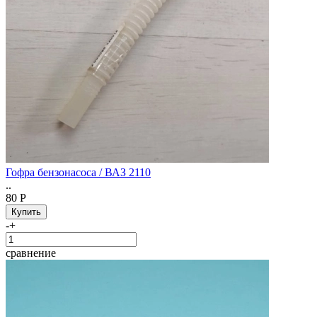
Гофра бензонасоса / ВАЗ 2110
..
80 Р
-
+
сравнение