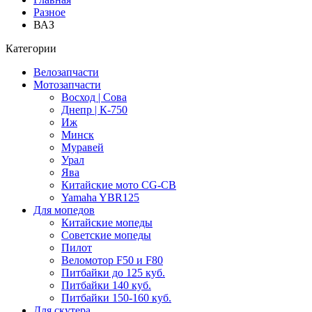
Разное
ВАЗ
Категории
Велозапчасти
Мотозапчасти
Восход | Сова
Днепр | К-750
Иж
Минск
Муравей
Урал
Ява
Китайские мото CG-CB
Yamaha YBR125
Для мопедов
Китайские мопеды
Советские мопеды
Пилот
Веломотор F50 и F80
Питбайки до 125 куб.
Питбайки 140 куб.
Питбайки 150-160 куб.
Для скутера