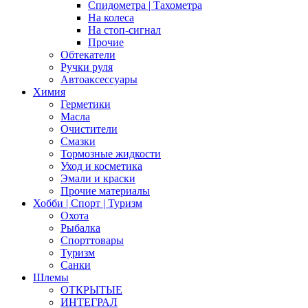
Спидометра | Тахометра
На колеса
На стоп-сигнал
Прочие
Обтекатели
Ручки руля
Автоаксессуары
Химия
Герметики
Масла
Очистители
Смазки
Тормозные жидкости
Уход и косметика
Эмали и краски
Прочие материалы
Хобби | Cпорт | Туризм
Охота
Рыбалка
Спорттовары
Туризм
Санки
Шлемы
ОТКРЫТЫЕ
ИНТЕГРАЛ