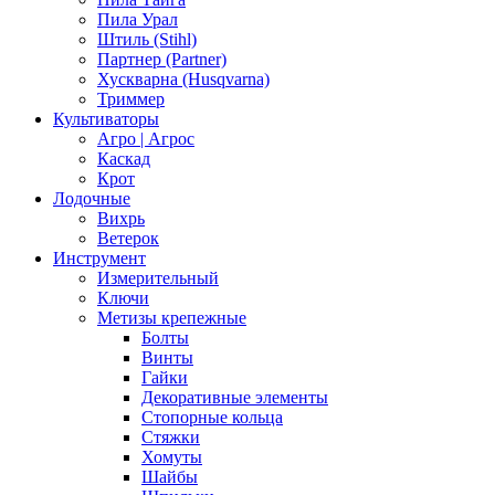
Пила Урал
Штиль (Stihl)
Партнер (Partner)
Хускварна (Husqvarna)
Триммер
Культиваторы
Агро | Агрос
Каскад
Крот
Лодочные
Вихрь
Ветерок
Инструмент
Измерительный
Ключи
Метизы крепежные
Болты
Винты
Гайки
Декоративные элементы
Стопорные кольца
Стяжки
Хомуты
Шайбы