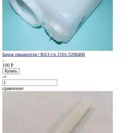
Бачок омывателя / ВАЗ с/о 2101-5208406
..
100 Р
-
+
сравнение