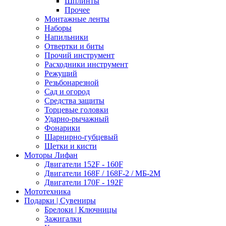
Шплинты
Прочее
Монтажные ленты
Наборы
Напильники
Отвертки и биты
Прочий инструмент
Расходники инструмент
Режущий
Резьбонарезной
Сад и огород
Средства защиты
Торцевые головки
Ударно-рычажный
Фонарики
Шарнирно-губцевый
Щетки и кисти
Моторы Лифан
Двигатели 152F - 160F
Двигатели 168F / 168F-2 / МБ-2М
Двигатели 170F - 192F
Мототехника
Подарки | Сувениры
Брелоки | Ключницы
Зажигалки