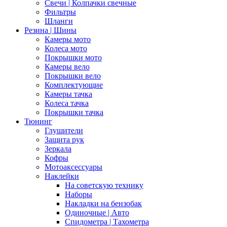
Свечи | Колпачки свечные
Фильтры
Шланги
Резина | Шины
Камеры мото
Колеса мото
Покрышки мото
Камеры вело
Покрышки вело
Комплектующие
Камеры тачка
Колеса тачка
Покрышки тачка
Тюнинг
Глушители
Защита рук
Зеркала
Кофры
Мотоаксессуары
Наклейки
На советскую технику
Наборы
Накладки на бензобак
Одиночные | Авто
Спидометра | Тахометра