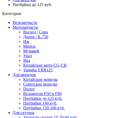
Питбайки до 125 куб.
Категории
Велозапчасти
Мотозапчасти
Восход | Сова
Днепр | К-750
Иж
Минск
Муравей
Урал
Ява
Китайские мото CG-CB
Yamaha YBR125
Для мопедов
Китайские мопеды
Советские мопеды
Пилот
Веломотор F50 и F80
Питбайки до 125 куб.
Питбайки 140 куб.
Питбайки 150-160 куб.
Для скутера
Запчасти скутер 2Т 50-60 куб.