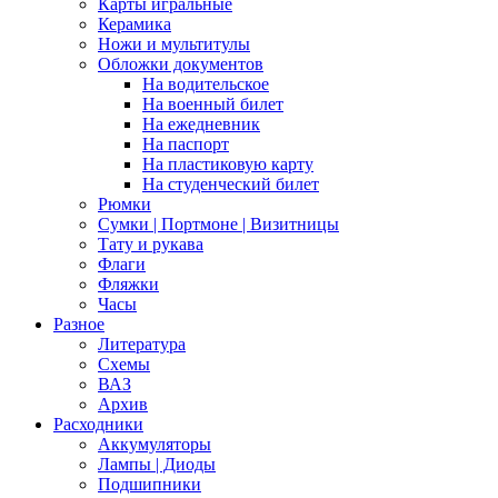
Карты игральные
Керамика
Ножи и мультитулы
Обложки документов
На водительское
На военный билет
На ежедневник
На паспорт
На пластиковую карту
На студенческий билет
Рюмки
Сумки | Портмоне | Визитницы
Тату и рукава
Флаги
Фляжки
Часы
Разное
Литература
Схемы
ВАЗ
Архив
Расходники
Аккумуляторы
Лампы | Диоды
Подшипники