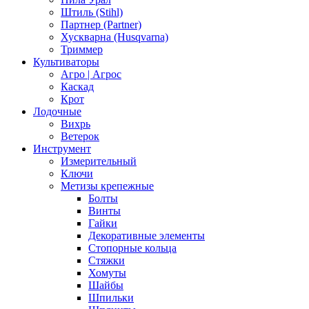
Штиль (Stihl)
Партнер (Partner)
Хускварна (Husqvarna)
Триммер
Культиваторы
Агро | Агрос
Каскад
Крот
Лодочные
Вихрь
Ветерок
Инструмент
Измерительный
Ключи
Метизы крепежные
Болты
Винты
Гайки
Декоративные элементы
Стопорные кольца
Стяжки
Хомуты
Шайбы
Шпильки