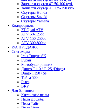
Запчасти скутер 4Т 50-100 куб.
Запчасти скутер 4Т 125-150 куб.
Скутеры Honda
Скутеры Suzuki
Скутеры Yamaha
Квадроциклы
2T Quad ATV
ATV 50-125cc
ATV 150-250cc
ATV 300-800cc
РАСПРОДАЖА
Снегоходы
Irbis Tungus SK
Буран
Мотобуксировщик
Динго T110 / T125 (Dingo)
Dingo T150 / SF
Тайга 500
Рысь
BRP
Для бензопил
Китайские пилы
Пила Дружба
Пила Тайга
Пила Урал