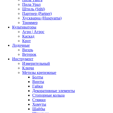
Пила Урал
Штиль (Stihl)
Партнер (Partner)
Хускварна (Husqvarna)
Триммер
Культиваторы
Агро | Агрос
Каскад
Крот
Лодочные
Вихрь
Ветерок
Инструмент
Измерительный
Ключи
Метизы крепежные
Болты
Винты
Гайки
Декоративные элементы
Стопорные кольца
Стяжки
Хомуты
Шайбы