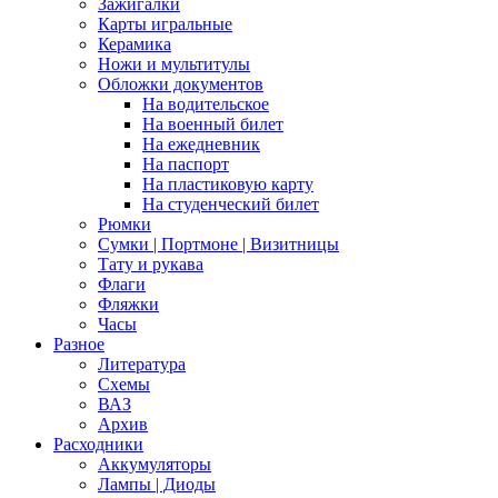
Зажигалки
Карты игральные
Керамика
Ножи и мультитулы
Обложки документов
На водительское
На военный билет
На ежедневник
На паспорт
На пластиковую карту
На студенческий билет
Рюмки
Сумки | Портмоне | Визитницы
Тату и рукава
Флаги
Фляжки
Часы
Разное
Литература
Схемы
ВАЗ
Архив
Расходники
Аккумуляторы
Лампы | Диоды