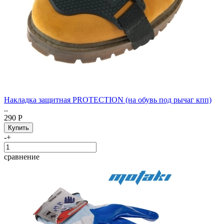
Накладка защитная PROTECTION (на обувь под рычаг кпп)
..
290 Р
-
+
сравнение