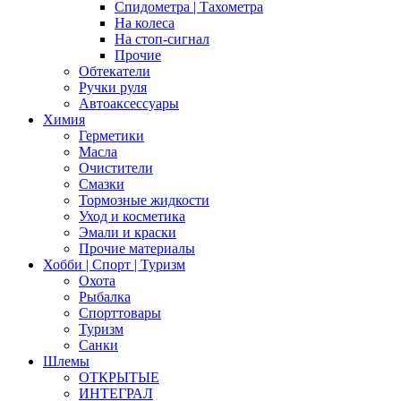
Спидометра | Тахометра
На колеса
На стоп-сигнал
Прочие
Обтекатели
Ручки руля
Автоаксессуары
Химия
Герметики
Масла
Очистители
Смазки
Тормозные жидкости
Уход и косметика
Эмали и краски
Прочие материалы
Хобби | Cпорт | Туризм
Охота
Рыбалка
Спорттовары
Туризм
Санки
Шлемы
ОТКРЫТЫЕ
ИНТЕГРАЛ