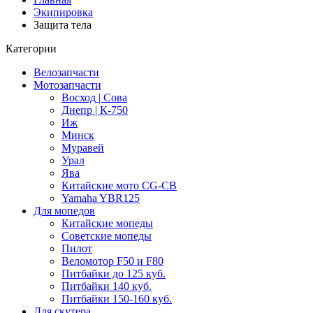
Экипировка
Защита тела
Категории
Велозапчасти
Мотозапчасти
Восход | Сова
Днепр | К-750
Иж
Минск
Муравей
Урал
Ява
Китайские мото CG-CB
Yamaha YBR125
Для мопедов
Китайские мопеды
Советские мопеды
Пилот
Веломотор F50 и F80
Питбайки до 125 куб.
Питбайки 140 куб.
Питбайки 150-160 куб.
Для скутера