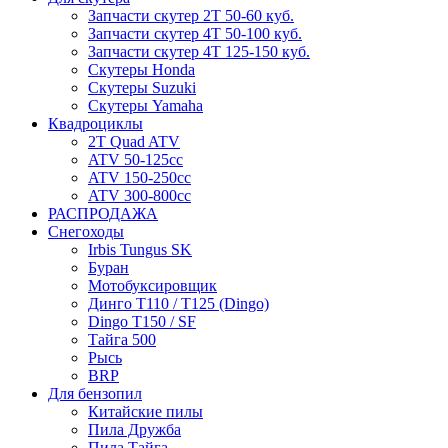
Запчасти скутер 2Т 50-60 куб.
Запчасти скутер 4Т 50-100 куб.
Запчасти скутер 4Т 125-150 куб.
Скутеры Honda
Скутеры Suzuki
Скутеры Yamaha
Квадроциклы
2T Quad ATV
ATV 50-125cc
ATV 150-250cc
ATV 300-800cc
РАСПРОДАЖА
Снегоходы
Irbis Tungus SK
Буран
Мотобуксировщик
Динго T110 / T125 (Dingo)
Dingo T150 / SF
Тайга 500
Рысь
BRP
Для бензопил
Китайские пилы
Пила Дружба
Пила Тайга