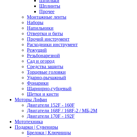
Шпильки
Шплинты
Прочее
Монтажные ленты
Наборы
Напильники
Отвертки и биты
Прочий инструмент
Расходники инструмент
Режущий
Резьбонарезной
Сад и огород
Средства защиты
Торцевые головки
Ударно-рычажный
Фонарики
Шарнирно-губцевый
Щетки и кисти
Моторы Лифан
Двигатели 152F - 160F
Двигатели 168F / 168F-2 / МБ-2М
Двигатели 170F - 192F
Мототехника
Подарки | Сувениры
Брелоки | Ключницы