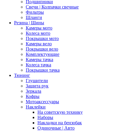
Подшипники
Свечи | Колпачки свечные
Фильтры
Шланги
Резина | Шины
Камеры мото
Колеса мото
Покрышки мото
Камеры вело
Покрышки вело
Комплектующие
Камеры тачка
Колеса тачка
Покрышки тачка
Тюнинг
Глушители
Защита рук
Зеркала
Кофры
Мотоаксессуары
Наклейки
На советскую технику
Наборы
Накладки на бензобак
Одиночные | Авто