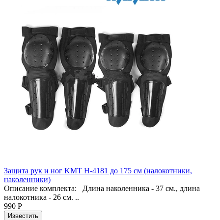
Защита рук и ног KMT H-4181 до 175 см (налокотники,
наколенники)
Описание комплекта: Длина наколенника - 37 см., длина
налокотника - 26 см. ..
990 Р