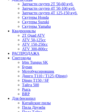
Запчасти скутер 2Т 50-60 куб.
Запчасти скутер 4Т 50-100 куб.
Запчасти скутер 4Т 125-150 куб.
Скутеры Honda
Скутеры Suzuki
Скутеры Yamaha
Квадроциклы
2T Quad ATV
ATV 50-125cc
ATV 150-250cc
ATV 300-800cc
РАСПРОДАЖА
Снегоходы
Irbis Tungus SK
Буран
Мотобуксировщик
Динго T110 / T125 (Dingo)
Dingo T150 / SF
Тайга 500
Рысь
BRP
Для бензопил
Китайские пилы
Пила Дружба
Пила Тайга