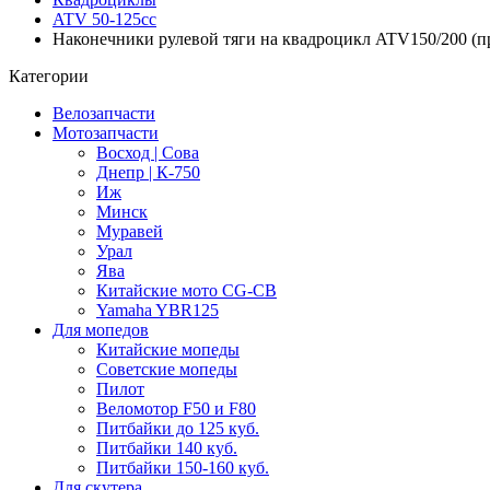
ATV 50-125cc
Наконечники рулевой тяги на квадроцикл ATV150/200 (
Категории
Велозапчасти
Мотозапчасти
Восход | Сова
Днепр | К-750
Иж
Минск
Муравей
Урал
Ява
Китайские мото CG-CB
Yamaha YBR125
Для мопедов
Китайские мопеды
Советские мопеды
Пилот
Веломотор F50 и F80
Питбайки до 125 куб.
Питбайки 140 куб.
Питбайки 150-160 куб.
Для скутера