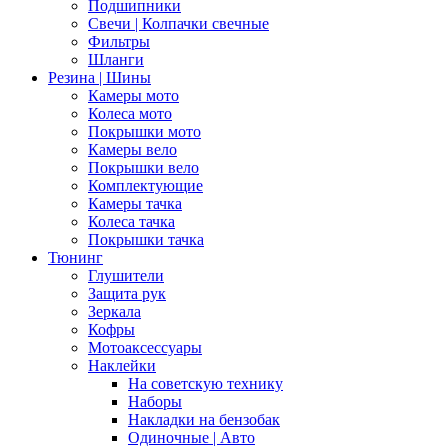
Подшипники
Свечи | Колпачки свечные
Фильтры
Шланги
Резина | Шины
Камеры мото
Колеса мото
Покрышки мото
Камеры вело
Покрышки вело
Комплектующие
Камеры тачка
Колеса тачка
Покрышки тачка
Тюнинг
Глушители
Защита рук
Зеркала
Кофры
Мотоаксессуары
Наклейки
На советскую технику
Наборы
Накладки на бензобак
Одиночные | Авто