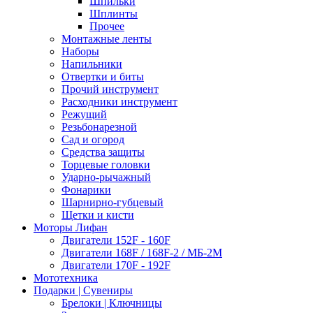
Шпильки
Шплинты
Прочее
Монтажные ленты
Наборы
Напильники
Отвертки и биты
Прочий инструмент
Расходники инструмент
Режущий
Резьбонарезной
Сад и огород
Средства защиты
Торцевые головки
Ударно-рычажный
Фонарики
Шарнирно-губцевый
Щетки и кисти
Моторы Лифан
Двигатели 152F - 160F
Двигатели 168F / 168F-2 / МБ-2М
Двигатели 170F - 192F
Мототехника
Подарки | Сувениры
Брелоки | Ключницы