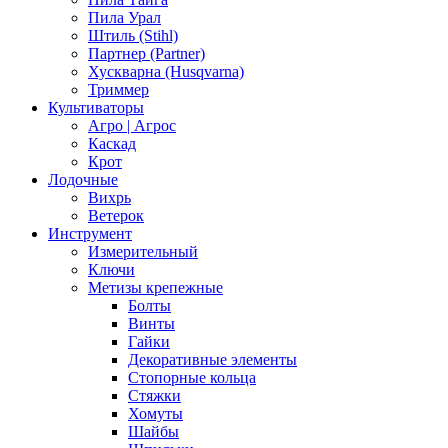
Пила Урал
Штиль (Stihl)
Партнер (Partner)
Хускварна (Husqvarna)
Триммер
Культиваторы
Агро | Агрос
Каскад
Крот
Лодочные
Вихрь
Ветерок
Инструмент
Измерительный
Ключи
Метизы крепежные
Болты
Винты
Гайки
Декоративные элементы
Стопорные кольца
Стяжки
Хомуты
Шайбы