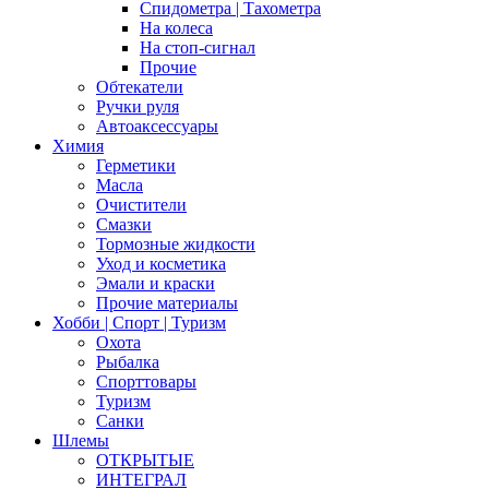
Спидометра | Тахометра
На колеса
На стоп-сигнал
Прочие
Обтекатели
Ручки руля
Автоаксессуары
Химия
Герметики
Масла
Очистители
Смазки
Тормозные жидкости
Уход и косметика
Эмали и краски
Прочие материалы
Хобби | Cпорт | Туризм
Охота
Рыбалка
Спорттовары
Туризм
Санки
Шлемы
ОТКРЫТЫЕ
ИНТЕГРАЛ