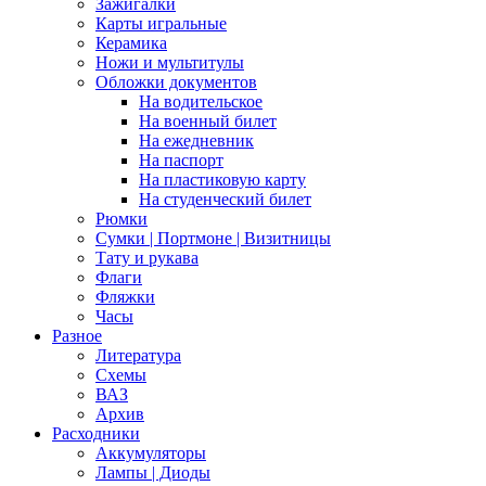
Зажигалки
Карты игральные
Керамика
Ножи и мультитулы
Обложки документов
На водительское
На военный билет
На ежедневник
На паспорт
На пластиковую карту
На студенческий билет
Рюмки
Сумки | Портмоне | Визитницы
Тату и рукава
Флаги
Фляжки
Часы
Разное
Литература
Схемы
ВАЗ
Архив
Расходники
Аккумуляторы
Лампы | Диоды