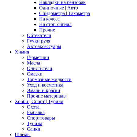
Накладки на бензобак
Одиночные | Авто
Спидометра | Тахометра
На колеса
На стоп-сигнал
Прочие
Обтекатели
Ручки руля
Автоаксессуары
Химия
Герметики
Масла
Очистители
Смазки
Тормозные жидкости
Уход и косметика
Эмали и краски
Прочие материалы
Хобби | Cпорт | Туризм
Охота
Рыбалка
Спорттовары
Туризм
Санки
Шлемы