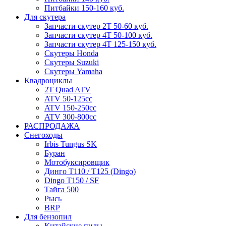
Питбайки 150-160 куб.
Для скутера
Запчасти скутер 2Т 50-60 куб.
Запчасти скутер 4Т 50-100 куб.
Запчасти скутер 4Т 125-150 куб.
Скутеры Honda
Скутеры Suzuki
Скутеры Yamaha
Квадроциклы
2T Quad ATV
ATV 50-125cc
ATV 150-250cc
ATV 300-800cc
РАСПРОДАЖА
Снегоходы
Irbis Tungus SK
Буран
Мотобуксировщик
Динго T110 / T125 (Dingo)
Dingo T150 / SF
Тайга 500
Рысь
BRP
Для бензопил
Китайские пилы