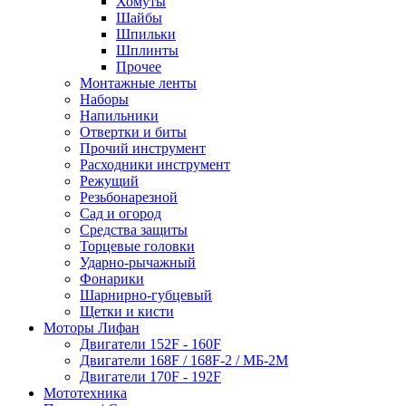
Хомуты
Шайбы
Шпильки
Шплинты
Прочее
Монтажные ленты
Наборы
Напильники
Отвертки и биты
Прочий инструмент
Расходники инструмент
Режущий
Резьбонарезной
Сад и огород
Средства защиты
Торцевые головки
Ударно-рычажный
Фонарики
Шарнирно-губцевый
Щетки и кисти
Моторы Лифан
Двигатели 152F - 160F
Двигатели 168F / 168F-2 / МБ-2М
Двигатели 170F - 192F
Мототехника