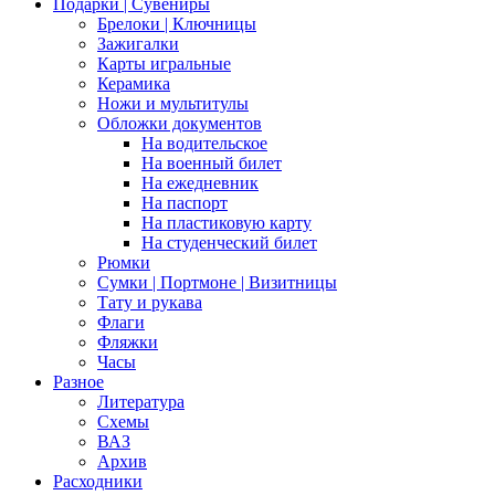
Подарки | Сувениры
Брелоки | Ключницы
Зажигалки
Карты игральные
Керамика
Ножи и мультитулы
Обложки документов
На водительское
На военный билет
На ежедневник
На паспорт
На пластиковую карту
На студенческий билет
Рюмки
Сумки | Портмоне | Визитницы
Тату и рукава
Флаги
Фляжки
Часы
Разное
Литература
Схемы
ВАЗ
Архив
Расходники