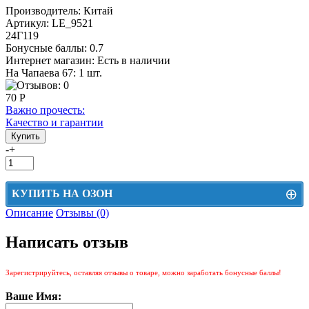
Производитель:
Китай
Артикул:
LE_9521
24Г119
Бонусные баллы:
0.7
Интернет магазин:
Есть в наличии
На Чапаева 67: 1 шт.
70 Р
Важно прочесть:
Качество и гарантии
-
+
⊕
КУПИТЬ НА ОЗОН
Описание
Отзывы (0)
Цена на Озон включает доставку, упаковку и комиссии маркетплейса
Написать отзыв
Этот товар можно приобрести на Озон. Для перехода в маркетплейс
перейдите по ссылке ниже.
Зарегистрируйтесь, оставляя отзывы о товаре, можно заработать бонусные баллы!
КУПИТЬ НА ОЗОН
Ваше Имя: