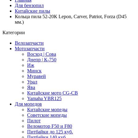
Для бензопил
Китайские пилы
Кольца пила 52-20К Lepon, Carver, Patriot, Forza (D45
мм.)
Категории
Велозапчасти
Мотозапчасти
Восход | Сова
Днепр | К-750
Иж
Минск
Муравей
Урал
Ява
Китайские мото CG-CB
Yamaha YBR125
Для мопедов
Китайские мопеды
Советские мопеды
Пилот
Веломотор F50 и F80
Питбайки до 125 куб.
Питбайки 140 куб.