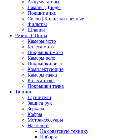
Аккумуляторы
Лампы | Диоды
Подшипники
Свечи | Колпачки свечные
Фильтры
Шланги
Резина | Шины
Камеры мото
Колеса мото
Покрышки мото
Камеры вело
Покрышки вело
Комплектующие
Камеры тачка
Колеса тачка
Покрышки тачка
Тюнинг
Глушители
Защита рук
Зеркала
Кофры
Мотоаксессуары
Наклейки
На советскую технику
Наборы