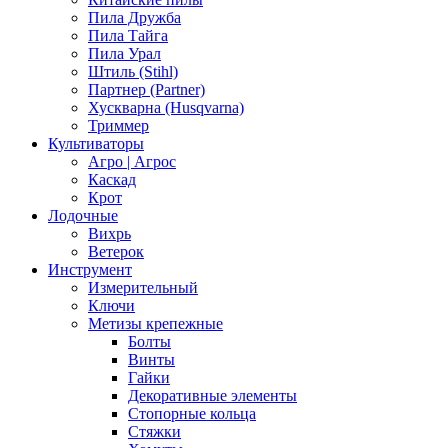
Пила Дружба
Пила Тайга
Пила Урал
Штиль (Stihl)
Партнер (Partner)
Хускварна (Husqvarna)
Триммер
Культиваторы
Агро | Агрос
Каскад
Крот
Лодочные
Вихрь
Ветерок
Инструмент
Измерительный
Ключи
Метизы крепежные
Болты
Винты
Гайки
Декоративные элементы
Стопорные кольца
Стяжки