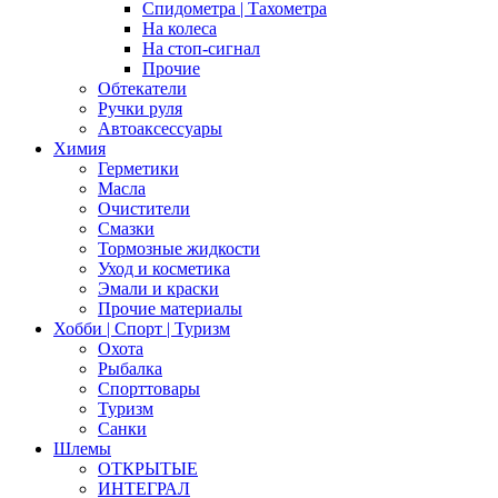
Спидометра | Тахометра
На колеса
На стоп-сигнал
Прочие
Обтекатели
Ручки руля
Автоаксессуары
Химия
Герметики
Масла
Очистители
Смазки
Тормозные жидкости
Уход и косметика
Эмали и краски
Прочие материалы
Хобби | Cпорт | Туризм
Охота
Рыбалка
Спорттовары
Туризм
Санки
Шлемы
ОТКРЫТЫЕ
ИНТЕГРАЛ