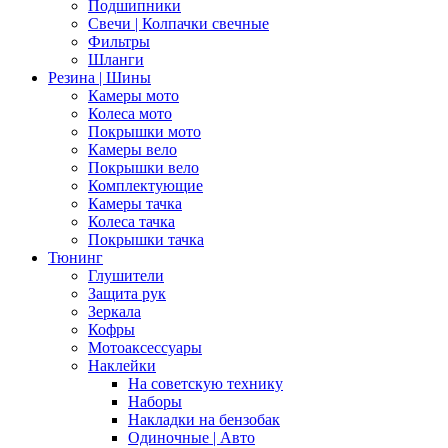
Подшипники
Свечи | Колпачки свечные
Фильтры
Шланги
Резина | Шины
Камеры мото
Колеса мото
Покрышки мото
Камеры вело
Покрышки вело
Комплектующие
Камеры тачка
Колеса тачка
Покрышки тачка
Тюнинг
Глушители
Защита рук
Зеркала
Кофры
Мотоаксессуары
Наклейки
На советскую технику
Наборы
Накладки на бензобак
Одиночные | Авто