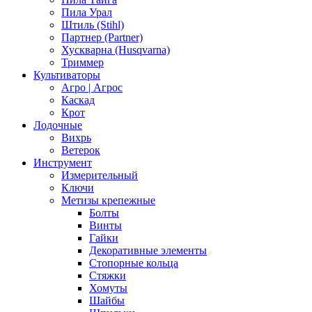
Пила Урал
Штиль (Stihl)
Партнер (Partner)
Хускварна (Husqvarna)
Триммер
Культиваторы
Агро | Агрос
Каскад
Крот
Лодочные
Вихрь
Ветерок
Инструмент
Измерительный
Ключи
Метизы крепежные
Болты
Винты
Гайки
Декоративные элементы
Стопорные кольца
Стяжки
Хомуты
Шайбы