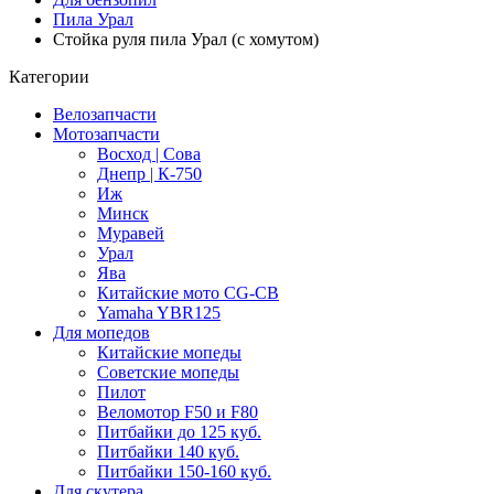
Пила Урал
Стойка руля пила Урал (с хомутом)
Категории
Велозапчасти
Мотозапчасти
Восход | Сова
Днепр | К-750
Иж
Минск
Муравей
Урал
Ява
Китайские мото CG-CB
Yamaha YBR125
Для мопедов
Китайские мопеды
Советские мопеды
Пилот
Веломотор F50 и F80
Питбайки до 125 куб.
Питбайки 140 куб.
Питбайки 150-160 куб.
Для скутера