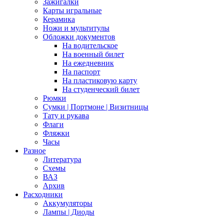
Зажигалки
Карты игральные
Керамика
Ножи и мультитулы
Обложки документов
На водительское
На военный билет
На ежедневник
На паспорт
На пластиковую карту
На студенческий билет
Рюмки
Сумки | Портмоне | Визитницы
Тату и рукава
Флаги
Фляжки
Часы
Разное
Литература
Схемы
ВАЗ
Архив
Расходники
Аккумуляторы
Лампы | Диоды