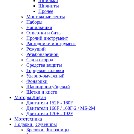
Шпильки
Шплинты
Прочее
Монтажные ленты
Наборы
Напильники
Отвертки и биты
Прочий инструмент
Расходники инструмент
Режущий
Резьбонарезной
Сад и огород
Средства защиты
Торцевые головки
Ударно-рычажный
Фонарики
Шарнирно-губцевый
Щетки и кисти
Моторы Лифан
Двигатели 152F - 160F
Двигатели 168F / 168F-2 / МБ-2М
Двигатели 170F - 192F
Мототехника
Подарки | Сувениры
Брелоки | Ключницы