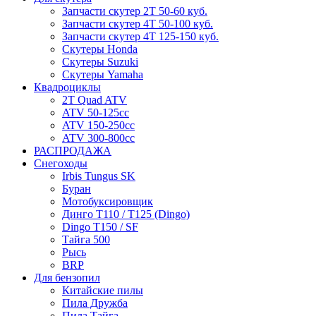
Запчасти скутер 2Т 50-60 куб.
Запчасти скутер 4Т 50-100 куб.
Запчасти скутер 4Т 125-150 куб.
Скутеры Honda
Скутеры Suzuki
Скутеры Yamaha
Квадроциклы
2T Quad ATV
ATV 50-125cc
ATV 150-250cc
ATV 300-800cc
РАСПРОДАЖА
Снегоходы
Irbis Tungus SK
Буран
Мотобуксировщик
Динго T110 / T125 (Dingo)
Dingo T150 / SF
Тайга 500
Рысь
BRP
Для бензопил
Китайские пилы
Пила Дружба
Пила Тайга