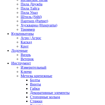
Пила Дружба
Пила Тайга
Пила Урал
Штиль (Stihl)
Партнер (Partner)
Хускварна (Husqvarna)
Триммер
Культиваторы
Агро | Агрос
Каскад
Крот
Лодочные
Вихрь
Ветерок
Инструмент
Измерительный
Ключи
Метизы крепежные
Болты
Винты
Гайки
Декоративные элементы
Стопорные кольца
Стяжки