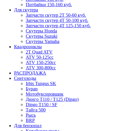
Питбайки 150-160 куб.
Для скутера
Запчасти скутер 2Т 50-60 куб.
Запчасти скутер 4Т 50-100 куб.
Запчасти скутер 4Т 125-150 куб.
Скутеры Honda
Скутеры Suzuki
Скутеры Yamaha
Квадроциклы
2T Quad ATV
ATV 50-125cc
ATV 150-250cc
ATV 300-800cc
РАСПРОДАЖА
Снегоходы
Irbis Tungus SK
Буран
Мотобуксировщик
Динго T110 / T125 (Dingo)
Dingo T150 / SF
Тайга 500
Рысь
BRP
Для бензопил
Китайские пилы