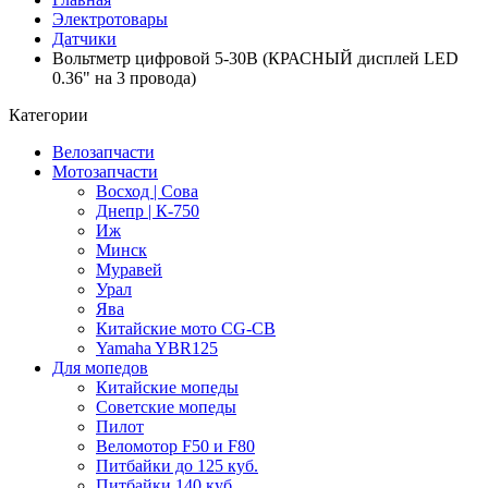
Электротовары
Датчики
Вольтметр цифровой 5-30В (КРАСНЫЙ дисплей LED
0.36" на 3 провода)
Категории
Велозапчасти
Мотозапчасти
Восход | Сова
Днепр | К-750
Иж
Минск
Муравей
Урал
Ява
Китайские мото CG-CB
Yamaha YBR125
Для мопедов
Китайские мопеды
Советские мопеды
Пилот
Веломотор F50 и F80
Питбайки до 125 куб.
Питбайки 140 куб.