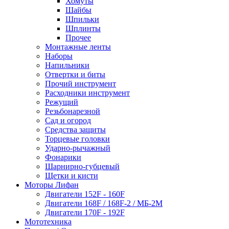
Хомуты
Шайбы
Шпильки
Шплинты
Прочее
Монтажные ленты
Наборы
Напильники
Отвертки и биты
Прочий инструмент
Расходники инструмент
Режущий
Резьбонарезной
Сад и огород
Средства защиты
Торцевые головки
Ударно-рычажный
Фонарики
Шарнирно-губцевый
Щетки и кисти
Моторы Лифан
Двигатели 152F - 160F
Двигатели 168F / 168F-2 / МБ-2М
Двигатели 170F - 192F
Мототехника