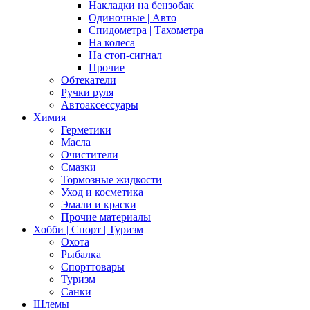
Накладки на бензобак
Одиночные | Авто
Спидометра | Тахометра
На колеса
На стоп-сигнал
Прочие
Обтекатели
Ручки руля
Автоаксессуары
Химия
Герметики
Масла
Очистители
Смазки
Тормозные жидкости
Уход и косметика
Эмали и краски
Прочие материалы
Хобби | Cпорт | Туризм
Охота
Рыбалка
Спорттовары
Туризм
Санки
Шлемы