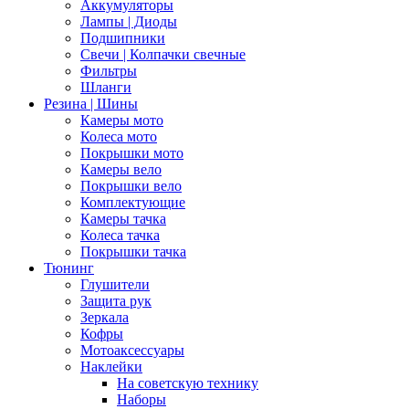
Аккумуляторы
Лампы | Диоды
Подшипники
Свечи | Колпачки свечные
Фильтры
Шланги
Резина | Шины
Камеры мото
Колеса мото
Покрышки мото
Камеры вело
Покрышки вело
Комплектующие
Камеры тачка
Колеса тачка
Покрышки тачка
Тюнинг
Глушители
Защита рук
Зеркала
Кофры
Мотоаксессуары
Наклейки
На советскую технику
Наборы