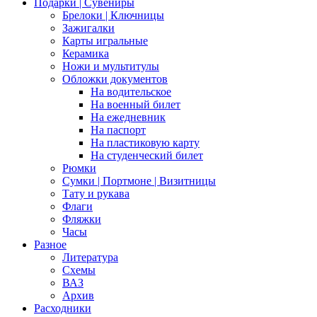
Подарки | Сувениры
Брелоки | Ключницы
Зажигалки
Карты игральные
Керамика
Ножи и мультитулы
Обложки документов
На водительское
На военный билет
На ежедневник
На паспорт
На пластиковую карту
На студенческий билет
Рюмки
Сумки | Портмоне | Визитницы
Тату и рукава
Флаги
Фляжки
Часы
Разное
Литература
Схемы
ВАЗ
Архив
Расходники