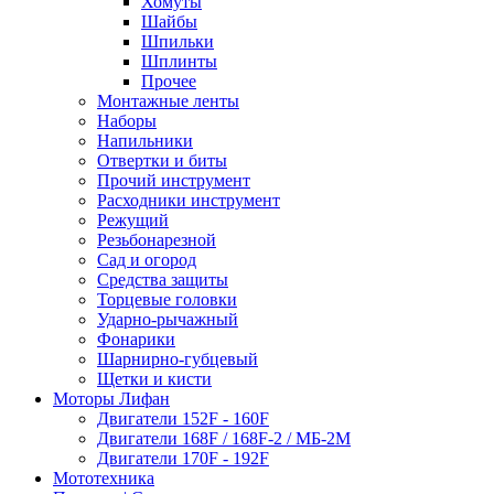
Хомуты
Шайбы
Шпильки
Шплинты
Прочее
Монтажные ленты
Наборы
Напильники
Отвертки и биты
Прочий инструмент
Расходники инструмент
Режущий
Резьбонарезной
Сад и огород
Средства защиты
Торцевые головки
Ударно-рычажный
Фонарики
Шарнирно-губцевый
Щетки и кисти
Моторы Лифан
Двигатели 152F - 160F
Двигатели 168F / 168F-2 / МБ-2М
Двигатели 170F - 192F
Мототехника