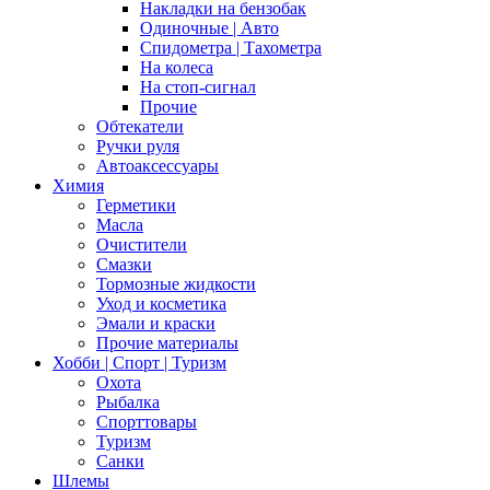
Накладки на бензобак
Одиночные | Авто
Спидометра | Тахометра
На колеса
На стоп-сигнал
Прочие
Обтекатели
Ручки руля
Автоаксессуары
Химия
Герметики
Масла
Очистители
Смазки
Тормозные жидкости
Уход и косметика
Эмали и краски
Прочие материалы
Хобби | Cпорт | Туризм
Охота
Рыбалка
Спорттовары
Туризм
Санки
Шлемы