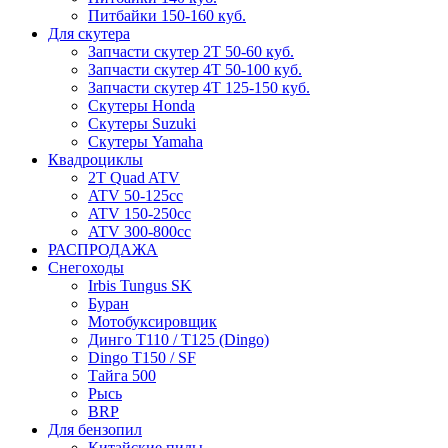
Питбайки 150-160 куб.
Для скутера
Запчасти скутер 2Т 50-60 куб.
Запчасти скутер 4Т 50-100 куб.
Запчасти скутер 4Т 125-150 куб.
Скутеры Honda
Скутеры Suzuki
Скутеры Yamaha
Квадроциклы
2T Quad ATV
ATV 50-125cc
ATV 150-250cc
ATV 300-800cc
РАСПРОДАЖА
Снегоходы
Irbis Tungus SK
Буран
Мотобуксировщик
Динго T110 / T125 (Dingo)
Dingo T150 / SF
Тайга 500
Рысь
BRP
Для бензопил
Китайские пилы