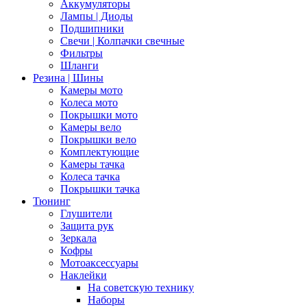
Аккумуляторы
Лампы | Диоды
Подшипники
Свечи | Колпачки свечные
Фильтры
Шланги
Резина | Шины
Камеры мото
Колеса мото
Покрышки мото
Камеры вело
Покрышки вело
Комплектующие
Камеры тачка
Колеса тачка
Покрышки тачка
Тюнинг
Глушители
Защита рук
Зеркала
Кофры
Мотоаксессуары
Наклейки
На советскую технику
Наборы