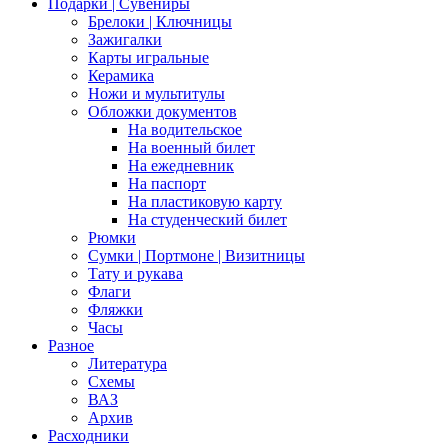
Подарки | Сувениры
Брелоки | Ключницы
Зажигалки
Карты игральные
Керамика
Ножи и мультитулы
Обложки документов
На водительское
На военный билет
На ежедневник
На паспорт
На пластиковую карту
На студенческий билет
Рюмки
Сумки | Портмоне | Визитницы
Тату и рукава
Флаги
Фляжки
Часы
Разное
Литература
Схемы
ВАЗ
Архив
Расходники