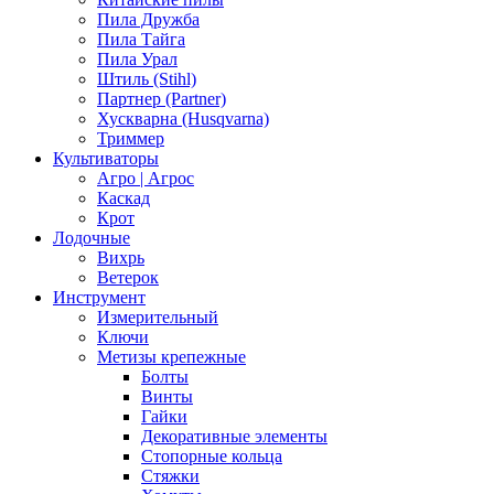
Пила Дружба
Пила Тайга
Пила Урал
Штиль (Stihl)
Партнер (Partner)
Хускварна (Husqvarna)
Триммер
Культиваторы
Агро | Агрос
Каскад
Крот
Лодочные
Вихрь
Ветерок
Инструмент
Измерительный
Ключи
Метизы крепежные
Болты
Винты
Гайки
Декоративные элементы
Стопорные кольца
Стяжки