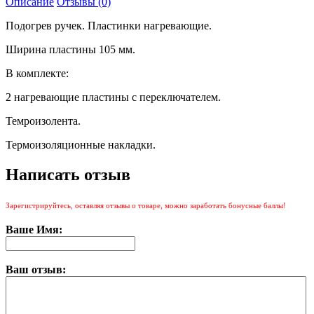
Описание
Отзывы (0)
Цена на Озон включает доставку, упаковку и комиссии маркетплейса
Подогрев ручек. Пластинки нагревающие.
Этот товар можно приобрести на Озон. Для перехода в маркетплейс
перейдите по ссылке ниже.
Ширина пластины 105 мм.
КУПИТЬ НА ОЗОН
В комплекте:
2 нагревающие пластины с переключателем.
Темроизолента.
Термоизоляционные накладки.
Написать отзыв
Зарегистрируйтесь, оставляя отзывы о товаре, можно заработать бонусные баллы!
Ваше Имя:
Ваш отзыв: