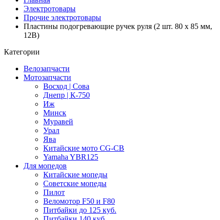
Электротовары
Прочие электротовары
Пластины подогревающие ручек руля (2 шт. 80 x 85 мм,
12В)
Категории
Велозапчасти
Мотозапчасти
Восход | Сова
Днепр | К-750
Иж
Минск
Муравей
Урал
Ява
Китайские мото CG-CB
Yamaha YBR125
Для мопедов
Китайские мопеды
Советские мопеды
Пилот
Веломотор F50 и F80
Питбайки до 125 куб.
Питбайки 140 куб.