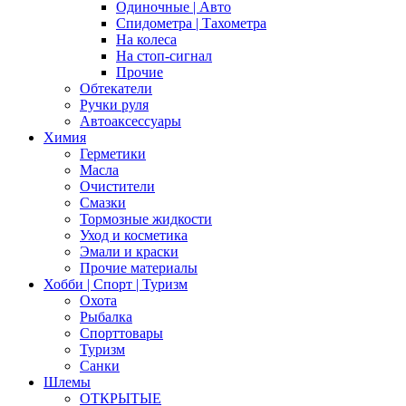
Одиночные | Авто
Спидометра | Тахометра
На колеса
На стоп-сигнал
Прочие
Обтекатели
Ручки руля
Автоаксессуары
Химия
Герметики
Масла
Очистители
Смазки
Тормозные жидкости
Уход и косметика
Эмали и краски
Прочие материалы
Хобби | Cпорт | Туризм
Охота
Рыбалка
Спорттовары
Туризм
Санки
Шлемы
ОТКРЫТЫЕ