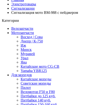
Электротовары
Сигнализации
Сигнализация мото BM-988 с пейджером
Категории
Велозапчасти
Мотозапчасти
Восход | Сова
Днепр | К-750
Иж
Минск
Муравей
Урал
Ява
Китайские мото CG-CB
Yamaha YBR125
Для мопедов
Китайские мопеды
Советские мопеды
Пилот
Веломотор F50 и F80
Питбайки до 125 куб.
Питбайки 140 куб.
Питбайки 150-160 куб.