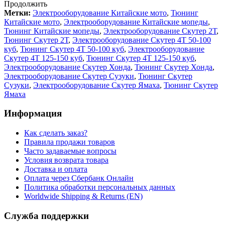
Продолжить
Метки:
Электрооборудование Китайские мото
,
Тюнинг
Китайские мото
,
Электрооборудование Китайские мопеды
,
Тюнинг Китайские мопеды
,
Электрооборудование Скутер 2Т
,
Тюнинг Скутер 2Т
,
Электрооборудование Скутер 4Т 50-100
куб
,
Тюнинг Скутер 4Т 50-100 куб
,
Электрооборудование
Скутер 4Т 125-150 куб
,
Тюнинг Скутер 4Т 125-150 куб
,
Электрооборудование Скутер Хонда
,
Тюнинг Скутер Хонда
,
Электрооборудование Скутер Сузуки
,
Тюнинг Скутер
Сузуки
,
Электрооборудование Скутер Ямаха
,
Тюнинг Скутер
Ямаха
Информация
Как сделать заказ?
Правила продажи товаров
Часто задаваемые вопросы
Условия возврата товара
Доставка и оплата
Оплата через Сбербанк Онлайн
Политика обработки персональных данных
Worldwide Shipping & Returns (EN)
Служба поддержки