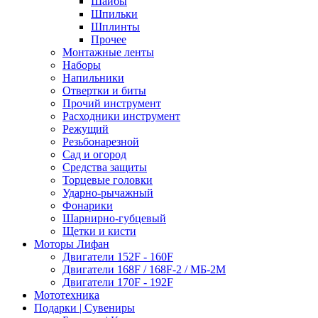
Шайбы
Шпильки
Шплинты
Прочее
Монтажные ленты
Наборы
Напильники
Отвертки и биты
Прочий инструмент
Расходники инструмент
Режущий
Резьбонарезной
Сад и огород
Средства защиты
Торцевые головки
Ударно-рычажный
Фонарики
Шарнирно-губцевый
Щетки и кисти
Моторы Лифан
Двигатели 152F - 160F
Двигатели 168F / 168F-2 / МБ-2М
Двигатели 170F - 192F
Мототехника
Подарки | Сувениры