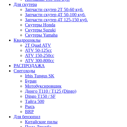
Для скутера
Запчасти скутер 2Т 50-60 куб.
Запчасти скутер 4Т 50-100 куб.
Запчасти скутер 4Т 125-150 куб.
Скутеры Honda
Скутеры Suzuki
Скутеры Yamaha
Квадроциклы
2T Quad ATV
ATV 50-125cc
ATV 150-250cc
ATV 300-800cc
РАСПРОДАЖА
Снегоходы
Irbis Tungus SK
Буран
Мотобуксировщик
Динго T110 / T125 (Dingo)
Dingo T150 / SF
Тайга 500
Рысь
BRP
Для бензопил
Китайские пилы
Пила Дружба