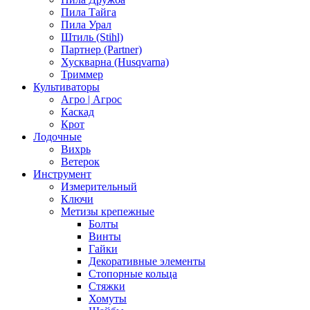
Пила Тайга
Пила Урал
Штиль (Stihl)
Партнер (Partner)
Хускварна (Husqvarna)
Триммер
Культиваторы
Агро | Агрос
Каскад
Крот
Лодочные
Вихрь
Ветерок
Инструмент
Измерительный
Ключи
Метизы крепежные
Болты
Винты
Гайки
Декоративные элементы
Стопорные кольца
Стяжки
Хомуты