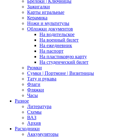
Брелоки | Ключницы
Зажигалки
Карты игральные
Керамика
Ножи и мультитулы
Обложки документов
На водительское
На военный билет
На ежедневник
На паспорт
На пластиковую карту
На студенческий билет
Рюмки
Сумки | Портмоне | Визитницы
Тату и рукава
Флаги
Фляжки
Часы
Разное
Литература
Схемы
ВАЗ
Архив
Расходники
Аккумуляторы