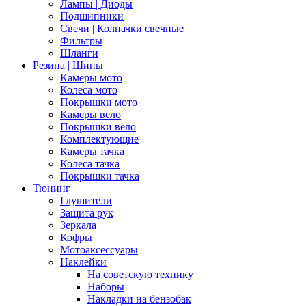
Лампы | Диоды
Подшипники
Свечи | Колпачки свечные
Фильтры
Шланги
Резина | Шины
Камеры мото
Колеса мото
Покрышки мото
Камеры вело
Покрышки вело
Комплектующие
Камеры тачка
Колеса тачка
Покрышки тачка
Тюнинг
Глушители
Защита рук
Зеркала
Кофры
Мотоаксессуары
Наклейки
На советскую технику
Наборы
Накладки на бензобак