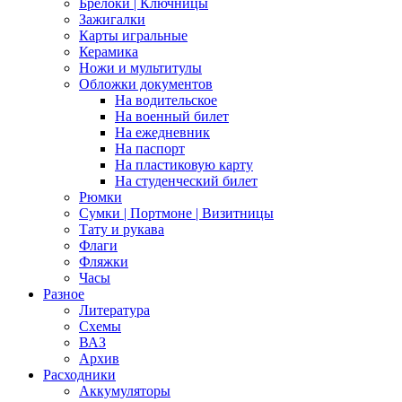
Брелоки | Ключницы
Зажигалки
Карты игральные
Керамика
Ножи и мультитулы
Обложки документов
На водительское
На военный билет
На ежедневник
На паспорт
На пластиковую карту
На студенческий билет
Рюмки
Сумки | Портмоне | Визитницы
Тату и рукава
Флаги
Фляжки
Часы
Разное
Литература
Схемы
ВАЗ
Архив
Расходники
Аккумуляторы