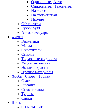
Одиночные | Авто
Спидометра | Тахометра
На колеса
На стоп-сигнал
Прочие
Обтекатели
Ручки руля
Автоаксессуары
Химия
Герметики
Масла
Очистители
Смазки
Тормозные жидкости
Уход и косметика
Эмали и краски
Прочие материалы
Хобби | Cпорт | Туризм
Охота
Рыбалка
Спорттовары
Туризм
Санки
Шлемы
ОТКРЫТЫЕ