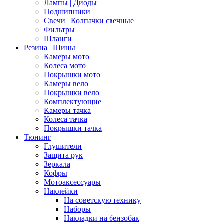
Лампы | Диоды
Подшипники
Свечи | Колпачки свечные
Фильтры
Шланги
Резина | Шины
Камеры мото
Колеса мото
Покрышки мото
Камеры вело
Покрышки вело
Комплектующие
Камеры тачка
Колеса тачка
Покрышки тачка
Тюнинг
Глушители
Защита рук
Зеркала
Кофры
Мотоаксессуары
Наклейки
На советскую технику
Наборы
Накладки на бензобак