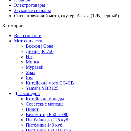
Электротовары
Звуковые сигналы
Сигнал звуковой мото, скутер, Альфа (12В, черный)
Категории
Велозапчасти
Мотозапчасти
Восход | Сова
Днепр | К-750
Иж
Минск
Муравей
Урал
Ява
Китайские мото CG-CB
Yamaha YBR125
Для мопедов
Китайские мопеды
Советские мопеды
Пилот
Веломотор F50 и F80
Питбайки до 125 куб.
Питбайки 140 куб.
Питбайки 150-160 куб.