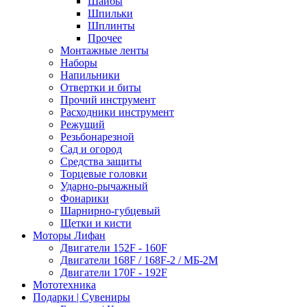
Шайбы
Шпильки
Шплинты
Прочее
Монтажные ленты
Наборы
Напильники
Отвертки и биты
Прочий инструмент
Расходники инструмент
Режущий
Резьбонарезной
Сад и огород
Средства защиты
Торцевые головки
Ударно-рычажный
Фонарики
Шарнирно-губцевый
Щетки и кисти
Моторы Лифан
Двигатели 152F - 160F
Двигатели 168F / 168F-2 / МБ-2М
Двигатели 170F - 192F
Мототехника
Подарки | Сувениры