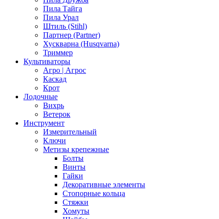
Пила Тайга
Пила Урал
Штиль (Stihl)
Партнер (Partner)
Хускварна (Husqvarna)
Триммер
Культиваторы
Агро | Агрос
Каскад
Крот
Лодочные
Вихрь
Ветерок
Инструмент
Измерительный
Ключи
Метизы крепежные
Болты
Винты
Гайки
Декоративные элементы
Стопорные кольца
Стяжки
Хомуты