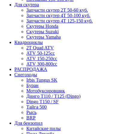
Для скутера
Запчасти скутер 2Т 50-60 куб.
Запчасти скутер 4Т 50-100 куб.
Запчасти скутер 4Т 125-150 куб.
Скутеры Honda
Скутеры Suzuki
Скутеры Yamaha
Квадроциклы
2T Quad ATV
ATV 50-125cc
ATV 150-250cc
ATV 300-800cc
РАСПРОДАЖА
Снегоходы
Irbis Tungus SK
Буран
Мотобуксировщик
Динго T110 / T125 (Dingo)
Dingo T150 / SF
Тайга 500
Рысь
BRP
Для бензопил
Китайские пилы
Пила Дружба