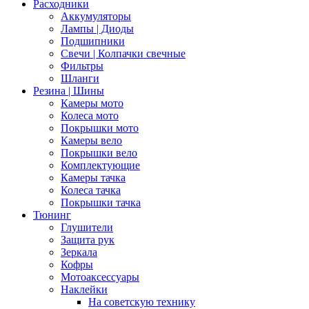
Расходники
Аккумуляторы
Лампы | Диоды
Подшипники
Свечи | Колпачки свечные
Фильтры
Шланги
Резина | Шины
Камеры мото
Колеса мото
Покрышки мото
Камеры вело
Покрышки вело
Комплектующие
Камеры тачка
Колеса тачка
Покрышки тачка
Тюнинг
Глушители
Защита рук
Зеркала
Кофры
Мотоаксессуары
Наклейки
На советскую технику