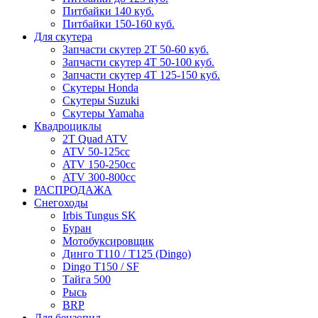
Питбайки 140 куб.
Питбайки 150-160 куб.
Для скутера
Запчасти скутер 2Т 50-60 куб.
Запчасти скутер 4Т 50-100 куб.
Запчасти скутер 4Т 125-150 куб.
Скутеры Honda
Скутеры Suzuki
Скутеры Yamaha
Квадроциклы
2T Quad ATV
ATV 50-125cc
ATV 150-250cc
ATV 300-800cc
РАСПРОДАЖА
Снегоходы
Irbis Tungus SK
Буран
Мотобуксировщик
Динго T110 / T125 (Dingo)
Dingo T150 / SF
Тайга 500
Рысь
BRP
Для бензопил