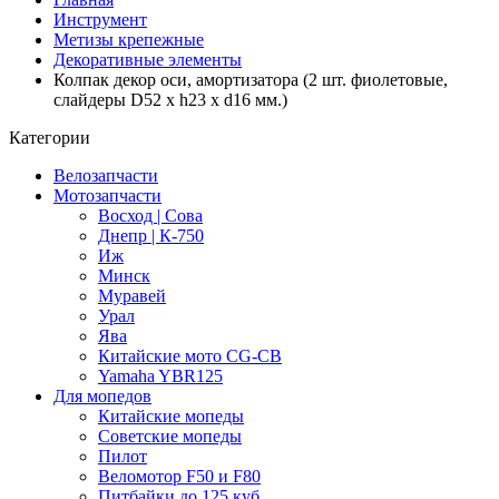
Инструмент
Метизы крепежные
Декоративные элементы
Колпак декор оси, амортизатора (2 шт. фиолетовые,
слайдеры D52 x h23 x d16 мм.)
Категории
Велозапчасти
Мотозапчасти
Восход | Сова
Днепр | К-750
Иж
Минск
Муравей
Урал
Ява
Китайские мото CG-CB
Yamaha YBR125
Для мопедов
Китайские мопеды
Советские мопеды
Пилот
Веломотор F50 и F80
Питбайки до 125 куб.