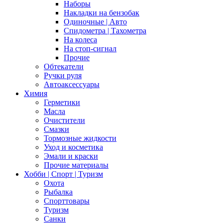
Наборы
Накладки на бензобак
Одиночные | Авто
Спидометра | Тахометра
На колеса
На стоп-сигнал
Прочие
Обтекатели
Ручки руля
Автоаксессуары
Химия
Герметики
Масла
Очистители
Смазки
Тормозные жидкости
Уход и косметика
Эмали и краски
Прочие материалы
Хобби | Cпорт | Туризм
Охота
Рыбалка
Спорттовары
Туризм
Санки