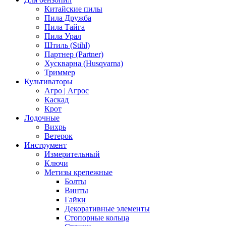
Китайские пилы
Пила Дружба
Пила Тайга
Пила Урал
Штиль (Stihl)
Партнер (Partner)
Хускварна (Husqvarna)
Триммер
Культиваторы
Агро | Агрос
Каскад
Крот
Лодочные
Вихрь
Ветерок
Инструмент
Измерительный
Ключи
Метизы крепежные
Болты
Винты
Гайки
Декоративные элементы
Стопорные кольца