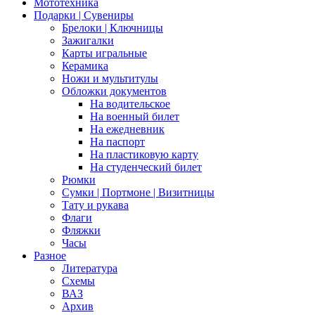
Мототехника
Подарки | Сувениры
Брелоки | Ключницы
Зажигалки
Карты игральные
Керамика
Ножи и мультитулы
Обложки документов
На водительское
На военный билет
На ежедневник
На паспорт
На пластиковую карту
На студенческий билет
Рюмки
Сумки | Портмоне | Визитницы
Тату и рукава
Флаги
Фляжки
Часы
Разное
Литература
Схемы
ВАЗ
Архив