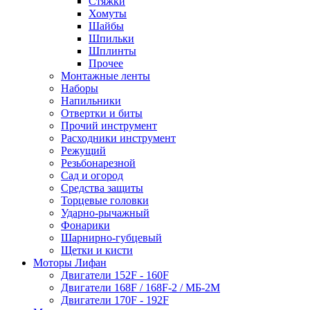
Стяжки
Хомуты
Шайбы
Шпильки
Шплинты
Прочее
Монтажные ленты
Наборы
Напильники
Отвертки и биты
Прочий инструмент
Расходники инструмент
Режущий
Резьбонарезной
Сад и огород
Средства защиты
Торцевые головки
Ударно-рычажный
Фонарики
Шарнирно-губцевый
Щетки и кисти
Моторы Лифан
Двигатели 152F - 160F
Двигатели 168F / 168F-2 / МБ-2М
Двигатели 170F - 192F