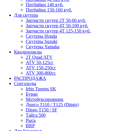
Питбайки 140 куб.
Питбайки 150-160 куб.
Для скутера
Запчасти скутер 2Т 50-60 куб.
Запчасти скутер 4Т 50-100 куб.
Запчасти скутер 4Т 125-150 куб.
Скутеры Honda
Скутеры Suzuki
Скутеры Yamaha
Квадроциклы
2T Quad ATV
ATV 50-125cc
ATV 150-250cc
ATV 300-800cc
РАСПРОДАЖА
Снегоходы
Irbis Tungus SK
Буран
Мотобуксировщик
Динго T110 / T125 (Dingo)
Dingo T150 / SF
Тайга 500
Рысь
BRP
Для бензопил