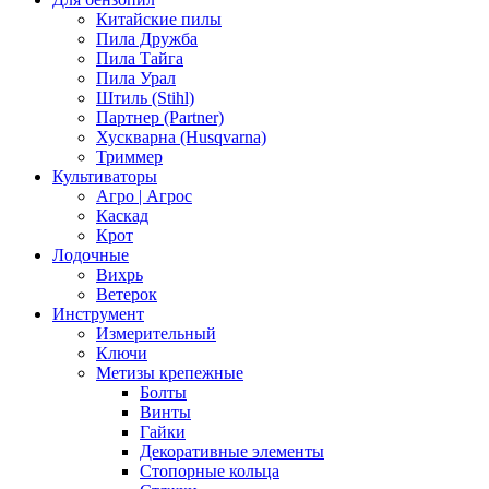
Китайские пилы
Пила Дружба
Пила Тайга
Пила Урал
Штиль (Stihl)
Партнер (Partner)
Хускварна (Husqvarna)
Триммер
Культиваторы
Агро | Агрос
Каскад
Крот
Лодочные
Вихрь
Ветерок
Инструмент
Измерительный
Ключи
Метизы крепежные
Болты
Винты
Гайки
Декоративные элементы
Стопорные кольца