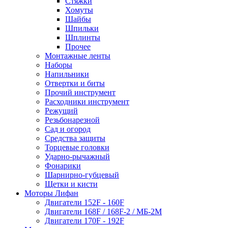
Стяжки
Хомуты
Шайбы
Шпильки
Шплинты
Прочее
Монтажные ленты
Наборы
Напильники
Отвертки и биты
Прочий инструмент
Расходники инструмент
Режущий
Резьбонарезной
Сад и огород
Средства защиты
Торцевые головки
Ударно-рычажный
Фонарики
Шарнирно-губцевый
Щетки и кисти
Моторы Лифан
Двигатели 152F - 160F
Двигатели 168F / 168F-2 / МБ-2М
Двигатели 170F - 192F