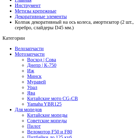
Инструмент
Метизы крепежные
Декоративные элементы
Колпак декоративный на ось колеса, амортизатор (2 шт.,
серебро, слайдеры D45 мм.)
Категории
Велозапчасти
Мотозапчасти
Восход | Сова
Днепр | К-750
Иж
Минск
Муравей
Урал
Ява
Китайские мото CG-CB
Yamaha YBR125
Для мопедов
Китайские мопеды
Советские мопеды
Пилот
Веломотор F50 и F80
Питбайки до 125 куб.