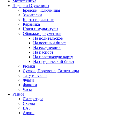
Мототехника
Подарки | Сувениры
Брелоки | Ключницы
Зажигалки
Карты игральные
Керамика
Ножи и мультитулы
Обложки документов
На водительское
На военный билет
На ежедневник
На паспорт
На пластиковую карту
На студенческий билет
Рюмки
Сумки | Портмоне | Визитницы
Тату и рукава
Флаги
Фляжки
Часы
Разное
Литература
Схемы
ВАЗ
Архив