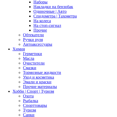
Наборы
Накладки на бензобак
Одиночные | Авто
Спидометра | Тахометра
На колеса
На стоп-сигнал
Прочие
Обтекатели
Ручки руля
Автоаксессуары
Химия
Герметики
Масла
Очистители
Смазки
Тормозные жидкости
Уход и косметика
Эмали и краски
Прочие материалы
Хобби | Cпорт | Туризм
Охота
Рыбалка
Спорттовары
Туризм
Санки