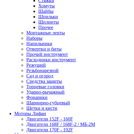
Стяжки
Хомуты
Шайбы
Шпильки
Шплинты
Прочее
Монтажные ленты
Наборы
Напильники
Отвертки и биты
Прочий инструмент
Расходники инструмент
Режущий
Резьбонарезной
Сад и огород
Средства защиты
Торцевые головки
Ударно-рычажный
Фонарики
Шарнирно-губцевый
Щетки и кисти
Моторы Лифан
Двигатели 152F - 160F
Двигатели 168F / 168F-2 / МБ-2М
Двигатели 170F - 192F