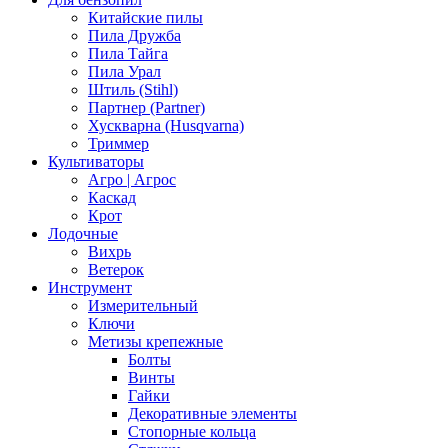
Китайские пилы
Пила Дружба
Пила Тайга
Пила Урал
Штиль (Stihl)
Партнер (Partner)
Хускварна (Husqvarna)
Триммер
Культиваторы
Агро | Агрос
Каскад
Крот
Лодочные
Вихрь
Ветерок
Инструмент
Измерительный
Ключи
Метизы крепежные
Болты
Винты
Гайки
Декоративные элементы
Стопорные кольца