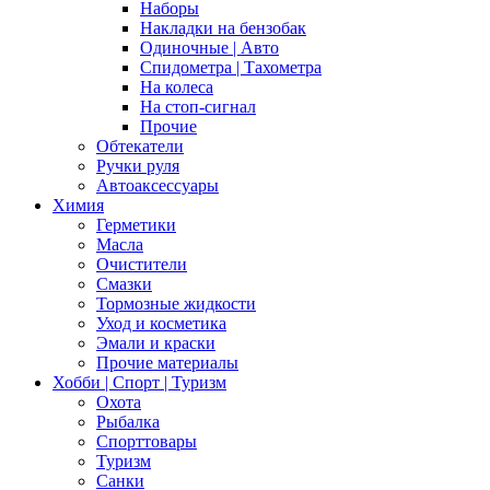
Наборы
Накладки на бензобак
Одиночные | Авто
Спидометра | Тахометра
На колеса
На стоп-сигнал
Прочие
Обтекатели
Ручки руля
Автоаксессуары
Химия
Герметики
Масла
Очистители
Смазки
Тормозные жидкости
Уход и косметика
Эмали и краски
Прочие материалы
Хобби | Cпорт | Туризм
Охота
Рыбалка
Спорттовары
Туризм
Санки