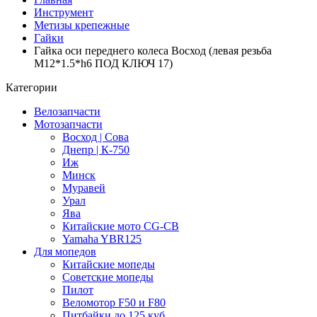
Инструмент
Метизы крепежные
Гайки
Гайка оси переднего колеса Восход (левая резьба
М12*1.5*h6 ПОД КЛЮЧ 17)
Категории
Велозапчасти
Мотозапчасти
Восход | Сова
Днепр | К-750
Иж
Минск
Муравей
Урал
Ява
Китайские мото CG-CB
Yamaha YBR125
Для мопедов
Китайские мопеды
Советские мопеды
Пилот
Веломотор F50 и F80
Питбайки до 125 куб.