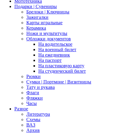
Мототехника
Подарки | Сувениры
Брелоки | Ключницы
Зажигалки
Карты игральные
Керамика
Ножи и мультитулы
Обложки документов
На водительское
На военный билет
На ежедневник
На паспорт
На пластиковую карту
На студенческий билет
Рюмки
Сумки | Портмоне | Визитницы
Тату и рукава
Флаги
Фляжки
Часы
Разное
Литература
Схемы
ВАЗ
Архив