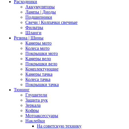
Расходники
Аккумуляторы
Лампы | Диоды
Подшипники
Свечи | Колпачки свечные
Фильтры
Шланги
Резина | Шины
Камеры мото
Колеса мото
Покрышки мото
Камеры вело
Покрышки вело
Комплектующие
Камеры тачка
Колеса тачка
Покрышки тачка
Тюнинг
Глушители
Защита рук
Зеркала
Кофры
Мотоаксессуары
Наклейки
На советскую технику