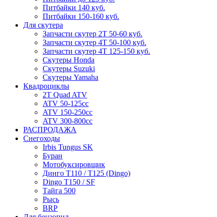
Питбайки 140 куб.
Питбайки 150-160 куб.
Для скутера
Запчасти скутер 2Т 50-60 куб.
Запчасти скутер 4Т 50-100 куб.
Запчасти скутер 4Т 125-150 куб.
Скутеры Honda
Скутеры Suzuki
Скутеры Yamaha
Квадроциклы
2T Quad ATV
ATV 50-125cc
ATV 150-250cc
ATV 300-800cc
РАСПРОДАЖА
Снегоходы
Irbis Tungus SK
Буран
Мотобуксировщик
Динго T110 / T125 (Dingo)
Dingo T150 / SF
Тайга 500
Рысь
BRP
Для бензопил