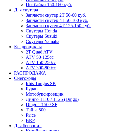
Питбайки 150-160 куб.
Для скутера
Запчасти скутер 2Т 50-60 куб.
Запчасти скутер 4Т 50-100 куб.
Запчасти скутер 4Т 125-150 куб.
Скутеры Honda
Скутеры Suzuki
Скутеры Yamaha
Квадроциклы
2T Quad ATV
ATV 50-125cc
ATV 150-250cc
ATV 300-800cc
РАСПРОДАЖА
Снегоходы
Irbis Tungus SK
Буран
Мотобуксировщик
Динго T110 / T125 (Dingo)
Dingo T150 / SF
Тайга 500
Рысь
BRP
Для бензопил
Китайские пилы