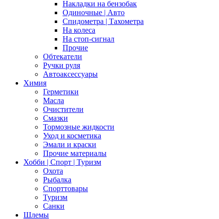
Накладки на бензобак
Одиночные | Авто
Спидометра | Тахометра
На колеса
На стоп-сигнал
Прочие
Обтекатели
Ручки руля
Автоаксессуары
Химия
Герметики
Масла
Очистители
Смазки
Тормозные жидкости
Уход и косметика
Эмали и краски
Прочие материалы
Хобби | Cпорт | Туризм
Охота
Рыбалка
Спорттовары
Туризм
Санки
Шлемы