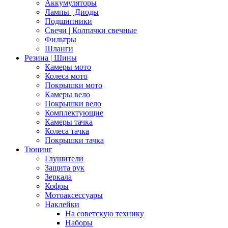
Аккумуляторы
Лампы | Диоды
Подшипники
Свечи | Колпачки свечные
Фильтры
Шланги
Резина | Шины
Камеры мото
Колеса мото
Покрышки мото
Камеры вело
Покрышки вело
Комплектующие
Камеры тачка
Колеса тачка
Покрышки тачка
Тюнинг
Глушители
Защита рук
Зеркала
Кофры
Мотоаксессуары
Наклейки
На советскую технику
Наборы