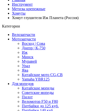
Инструмент
Метизы крепежные
Хомуты
Хомут глушителя Иж Планета (Россия)
Категории
Велозапчасти
Мотозапчасти
Восход | Сова
Днепр | К-750
Иж
Минск
Муравей
Урал
Ява
Китайские мото CG-CB
Yamaha YBR125
Для мопедов
Китайские мопеды
Советские мопеды
Пилот
Веломотор F50 и F80
Питбайки до 125 куб.
Питбайки 140 куб.