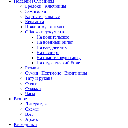
Подарки | Сувениры
Брелоки | Ключницы
Зажигалки
Карты игральные
Керамика
Ножи и мультитулы
Обложки документов
На водительское
На военный билет
На ежедневник
На паспорт
На пластиковую карту
На студенческий билет
Рюмки
Сумки | Портмоне | Визитницы
Тату и рукава
Флаги
Фляжки
Часы
Разное
Литература
Схемы
ВАЗ
Архив
Расходники