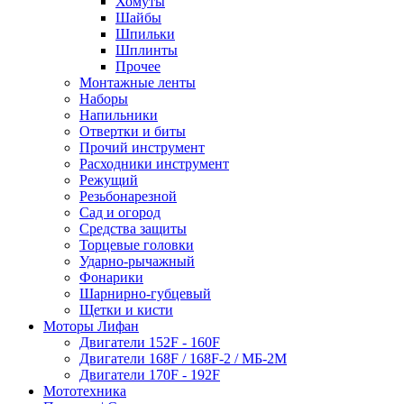
Хомуты
Шайбы
Шпильки
Шплинты
Прочее
Монтажные ленты
Наборы
Напильники
Отвертки и биты
Прочий инструмент
Расходники инструмент
Режущий
Резьбонарезной
Сад и огород
Средства защиты
Торцевые головки
Ударно-рычажный
Фонарики
Шарнирно-губцевый
Щетки и кисти
Моторы Лифан
Двигатели 152F - 160F
Двигатели 168F / 168F-2 / МБ-2М
Двигатели 170F - 192F
Мототехника