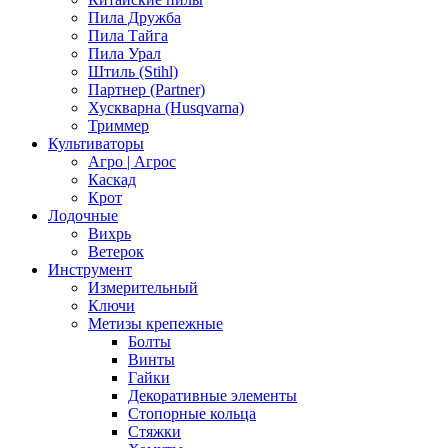
Пила Дружба
Пила Тайга
Пила Урал
Штиль (Stihl)
Партнер (Partner)
Хускварна (Husqvarna)
Триммер
Культиваторы
Агро | Агрос
Каскад
Крот
Лодочные
Вихрь
Ветерок
Инструмент
Измерительный
Ключи
Метизы крепежные
Болты
Винты
Гайки
Декоративные элементы
Стопорные кольца
Стяжки