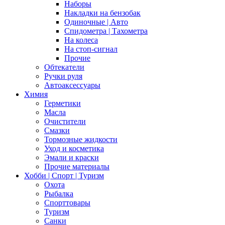
Наборы
Накладки на бензобак
Одиночные | Авто
Спидометра | Тахометра
На колеса
На стоп-сигнал
Прочие
Обтекатели
Ручки руля
Автоаксессуары
Химия
Герметики
Масла
Очистители
Смазки
Тормозные жидкости
Уход и косметика
Эмали и краски
Прочие материалы
Хобби | Cпорт | Туризм
Охота
Рыбалка
Спорттовары
Туризм
Санки