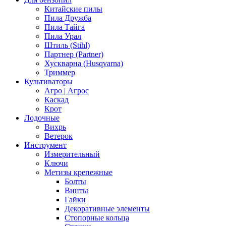
Китайские пилы
Пила Дружба
Пила Тайга
Пила Урал
Штиль (Stihl)
Партнер (Partner)
Хускварна (Husqvarna)
Триммер
Культиваторы
Агро | Агрос
Каскад
Крот
Лодочные
Вихрь
Ветерок
Инструмент
Измерительный
Ключи
Метизы крепежные
Болты
Винты
Гайки
Декоративные элементы
Стопорные кольца