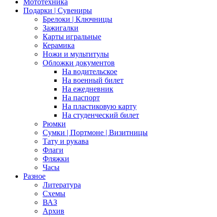
Мототехника
Подарки | Сувениры
Брелоки | Ключницы
Зажигалки
Карты игральные
Керамика
Ножи и мультитулы
Обложки документов
На водительское
На военный билет
На ежедневник
На паспорт
На пластиковую карту
На студенческий билет
Рюмки
Сумки | Портмоне | Визитницы
Тату и рукава
Флаги
Фляжки
Часы
Разное
Литература
Схемы
ВАЗ
Архив