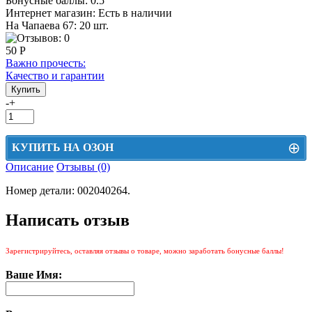
Бонусные баллы:
0.5
Интернет магазин:
Есть в наличии
На Чапаева 67: 20 шт.
50 Р
Важно прочесть:
Качество и гарантии
-
+
⊕
КУПИТЬ НА ОЗОН
Описание
Отзывы (0)
Цена на Озон включает доставку, упаковку и комиссии маркетплейса
Номер детали: 002040264.
Этот товар можно приобрести на Озон. Для перехода в маркетплейс
перейдите по ссылке ниже.
Написать отзыв
КУПИТЬ НА ОЗОН
Зарегистрируйтесь, оставляя отзывы о товаре, можно заработать бонусные баллы!
Ваше Имя: