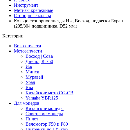
Инструмент
Метизы крепежные
Стопорные кольца
Кольцо стопорное звезды Иж, Восход, подвески Буран
(205/304 подшипника, D52 мм.)
Категории
Велозапчасти
Мотозапчасти
Восход | Сова
Днепр | К-750
Иж
Минск
Муравей
Урал
Ява
Китайские мото CG-CB
Yamaha YBR125
Для мопедов
Китайские мопеды
Советские мопеды
Пилот
Веломотор F50 и F80
Питбайки до 125 куб.