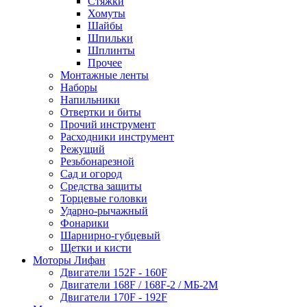
Стяжки
Хомуты
Шайбы
Шпильки
Шплинты
Прочее
Монтажные ленты
Наборы
Напильники
Отвертки и биты
Прочий инструмент
Расходники инструмент
Режущий
Резьбонарезной
Сад и огород
Средства защиты
Торцевые головки
Ударно-рычажный
Фонарики
Шарнирно-губцевый
Щетки и кисти
Моторы Лифан
Двигатели 152F - 160F
Двигатели 168F / 168F-2 / МБ-2М
Двигатели 170F - 192F