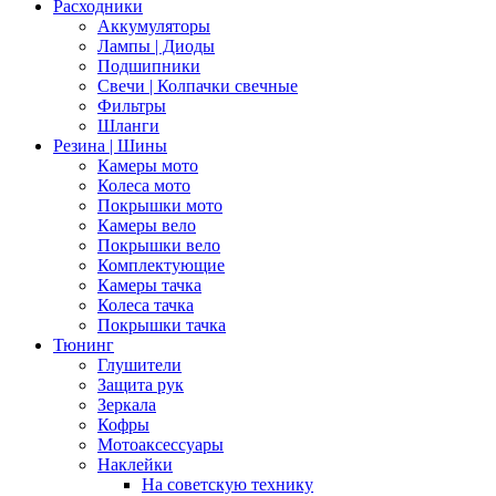
Расходники
Аккумуляторы
Лампы | Диоды
Подшипники
Свечи | Колпачки свечные
Фильтры
Шланги
Резина | Шины
Камеры мото
Колеса мото
Покрышки мото
Камеры вело
Покрышки вело
Комплектующие
Камеры тачка
Колеса тачка
Покрышки тачка
Тюнинг
Глушители
Защита рук
Зеркала
Кофры
Мотоаксессуары
Наклейки
На советскую технику