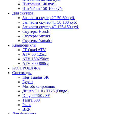
Питбайки 140 куб.
Питбайки 150-160 куб.
Для скутера
Запчасти скутер 2Т 50-60 куб.
Запчасти скутер 4Т 50-100 куб.
Запчасти скутер 4Т 125-150 куб.
Скутеры Honda
Скутеры Suzuki
Скутеры Yamaha
Квадроциклы
2T Quad ATV
ATV 50-125cc
ATV 150-250cc
ATV 300-800cc
РАСПРОДАЖА
Снегоходы
Irbis Tungus SK
Буран
Мотобуксировщик
Динго T110 / T125 (Dingo)
Dingo T150 / SF
Тайга 500
Рысь
BRP
Для бензопил