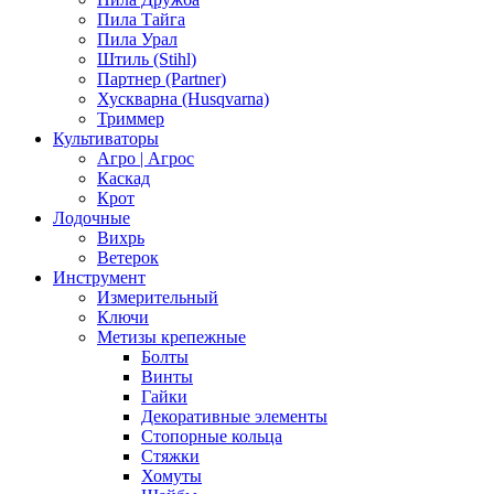
Пила Тайга
Пила Урал
Штиль (Stihl)
Партнер (Partner)
Хускварна (Husqvarna)
Триммер
Культиваторы
Агро | Агрос
Каскад
Крот
Лодочные
Вихрь
Ветерок
Инструмент
Измерительный
Ключи
Метизы крепежные
Болты
Винты
Гайки
Декоративные элементы
Стопорные кольца
Стяжки
Хомуты