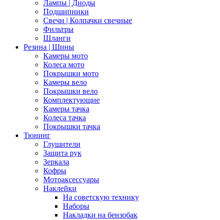
Лампы | Диоды
Подшипники
Свечи | Колпачки свечные
Фильтры
Шланги
Резина | Шины
Камеры мото
Колеса мото
Покрышки мото
Камеры вело
Покрышки вело
Комплектующие
Камеры тачка
Колеса тачка
Покрышки тачка
Тюнинг
Глушители
Защита рук
Зеркала
Кофры
Мотоаксессуары
Наклейки
На советскую технику
Наборы
Накладки на бензобак