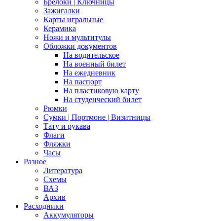
Брелоки | Ключницы
Зажигалки
Карты игральные
Керамика
Ножи и мультитулы
Обложки документов
На водительское
На военный билет
На ежедневник
На паспорт
На пластиковую карту
На студенческий билет
Рюмки
Сумки | Портмоне | Визитницы
Тату и рукава
Флаги
Фляжки
Часы
Разное
Литература
Схемы
ВАЗ
Архив
Расходники
Аккумуляторы