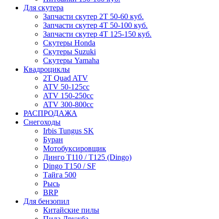
Для скутера
Запчасти скутер 2Т 50-60 куб.
Запчасти скутер 4Т 50-100 куб.
Запчасти скутер 4Т 125-150 куб.
Скутеры Honda
Скутеры Suzuki
Скутеры Yamaha
Квадроциклы
2T Quad ATV
ATV 50-125cc
ATV 150-250cc
ATV 300-800cc
РАСПРОДАЖА
Снегоходы
Irbis Tungus SK
Буран
Мотобуксировщик
Динго T110 / T125 (Dingo)
Dingo T150 / SF
Тайга 500
Рысь
BRP
Для бензопил
Китайские пилы
Пила Дружба