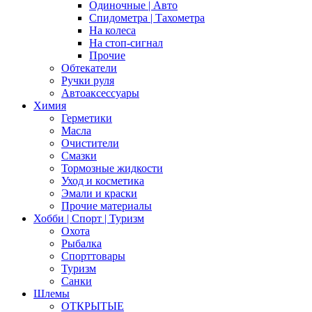
Одиночные | Авто
Спидометра | Тахометра
На колеса
На стоп-сигнал
Прочие
Обтекатели
Ручки руля
Автоаксессуары
Химия
Герметики
Масла
Очистители
Смазки
Тормозные жидкости
Уход и косметика
Эмали и краски
Прочие материалы
Хобби | Cпорт | Туризм
Охота
Рыбалка
Спорттовары
Туризм
Санки
Шлемы
ОТКРЫТЫЕ