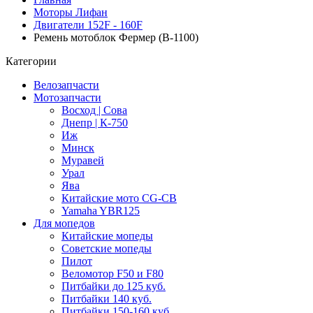
Моторы Лифан
Двигатели 152F - 160F
Ремень мотоблок Фермер (B-1100)
Категории
Велозапчасти
Мотозапчасти
Восход | Сова
Днепр | К-750
Иж
Минск
Муравей
Урал
Ява
Китайские мото CG-CB
Yamaha YBR125
Для мопедов
Китайские мопеды
Советские мопеды
Пилот
Веломотор F50 и F80
Питбайки до 125 куб.
Питбайки 140 куб.
Питбайки 150-160 куб.