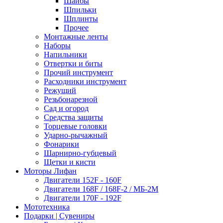
Шайбы
Шпильки
Шплинты
Прочее
Монтажные ленты
Наборы
Напильники
Отвертки и биты
Прочий инструмент
Расходники инструмент
Режущий
Резьбонарезной
Сад и огород
Средства защиты
Торцевые головки
Ударно-рычажный
Фонарики
Шарнирно-губцевый
Щетки и кисти
Моторы Лифан
Двигатели 152F - 160F
Двигатели 168F / 168F-2 / МБ-2М
Двигатели 170F - 192F
Мототехника
Подарки | Сувениры