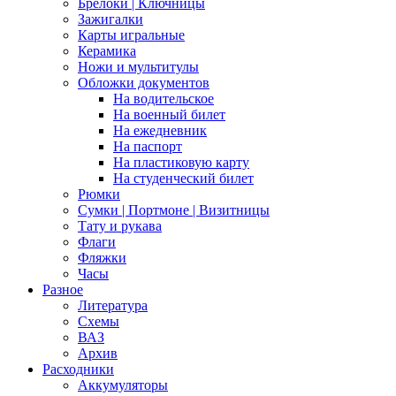
Брелоки | Ключницы
Зажигалки
Карты игральные
Керамика
Ножи и мультитулы
Обложки документов
На водительское
На военный билет
На ежедневник
На паспорт
На пластиковую карту
На студенческий билет
Рюмки
Сумки | Портмоне | Визитницы
Тату и рукава
Флаги
Фляжки
Часы
Разное
Литература
Схемы
ВАЗ
Архив
Расходники
Аккумуляторы