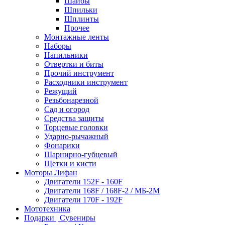
Шайбы
Шпильки
Шплинты
Прочее
Монтажные ленты
Наборы
Напильники
Отвертки и биты
Прочий инструмент
Расходники инструмент
Режущий
Резьбонарезной
Сад и огород
Средства защиты
Торцевые головки
Ударно-рычажный
Фонарики
Шарнирно-губцевый
Щетки и кисти
Моторы Лифан
Двигатели 152F - 160F
Двигатели 168F / 168F-2 / МБ-2М
Двигатели 170F - 192F
Мототехника
Подарки | Сувениры