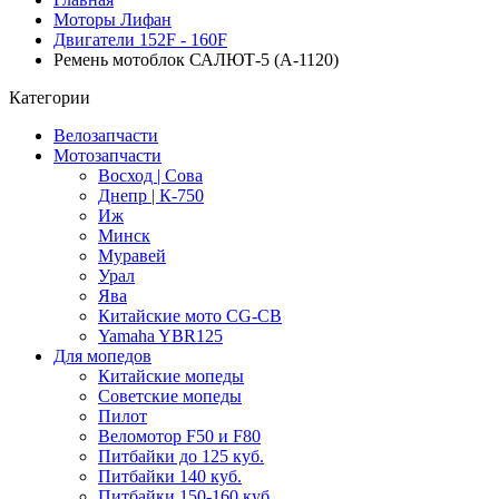
Моторы Лифан
Двигатели 152F - 160F
Ремень мотоблок САЛЮТ-5 (А-1120)
Категории
Велозапчасти
Мотозапчасти
Восход | Сова
Днепр | К-750
Иж
Минск
Муравей
Урал
Ява
Китайские мото CG-CB
Yamaha YBR125
Для мопедов
Китайские мопеды
Советские мопеды
Пилот
Веломотор F50 и F80
Питбайки до 125 куб.
Питбайки 140 куб.
Питбайки 150-160 куб.