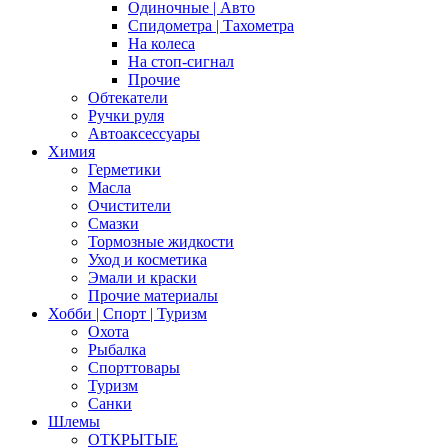
Одиночные | Авто
Спидометра | Тахометра
На колеса
На стоп-сигнал
Прочие
Обтекатели
Ручки руля
Автоаксессуары
Химия
Герметики
Масла
Очистители
Смазки
Тормозные жидкости
Уход и косметика
Эмали и краски
Прочие материалы
Хобби | Cпорт | Туризм
Охота
Рыбалка
Спорттовары
Туризм
Санки
Шлемы
ОТКРЫТЫЕ