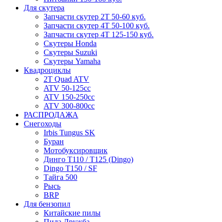
Для скутера
Запчасти скутер 2Т 50-60 куб.
Запчасти скутер 4Т 50-100 куб.
Запчасти скутер 4Т 125-150 куб.
Скутеры Honda
Скутеры Suzuki
Скутеры Yamaha
Квадроциклы
2T Quad ATV
ATV 50-125cc
ATV 150-250cc
ATV 300-800cc
РАСПРОДАЖА
Снегоходы
Irbis Tungus SK
Буран
Мотобуксировщик
Динго T110 / T125 (Dingo)
Dingo T150 / SF
Тайга 500
Рысь
BRP
Для бензопил
Китайские пилы
Пила Дружба