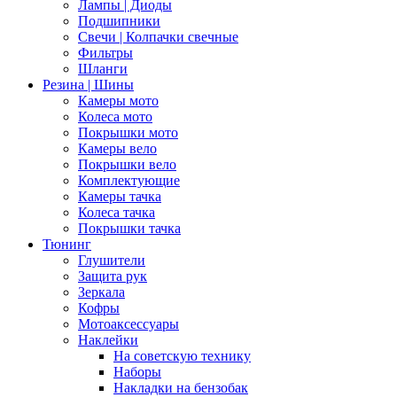
Лампы | Диоды
Подшипники
Свечи | Колпачки свечные
Фильтры
Шланги
Резина | Шины
Камеры мото
Колеса мото
Покрышки мото
Камеры вело
Покрышки вело
Комплектующие
Камеры тачка
Колеса тачка
Покрышки тачка
Тюнинг
Глушители
Защита рук
Зеркала
Кофры
Мотоаксессуары
Наклейки
На советскую технику
Наборы
Накладки на бензобак