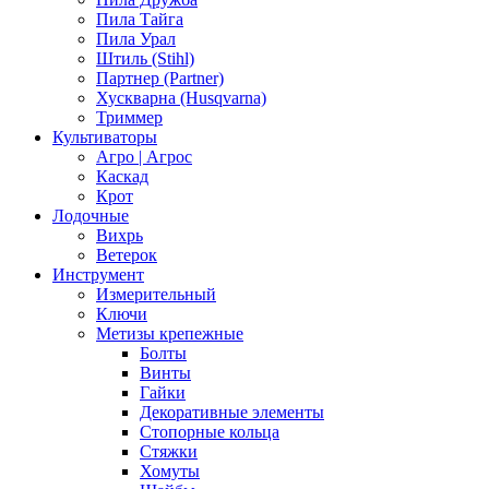
Пила Тайга
Пила Урал
Штиль (Stihl)
Партнер (Partner)
Хускварна (Husqvarna)
Триммер
Культиваторы
Агро | Агрос
Каскад
Крот
Лодочные
Вихрь
Ветерок
Инструмент
Измерительный
Ключи
Метизы крепежные
Болты
Винты
Гайки
Декоративные элементы
Стопорные кольца
Стяжки
Хомуты