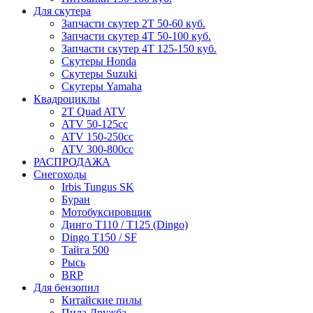
Для скутера
Запчасти скутер 2Т 50-60 куб.
Запчасти скутер 4Т 50-100 куб.
Запчасти скутер 4Т 125-150 куб.
Скутеры Honda
Скутеры Suzuki
Скутеры Yamaha
Квадроциклы
2T Quad ATV
ATV 50-125cc
ATV 150-250cc
ATV 300-800cc
РАСПРОДАЖА
Снегоходы
Irbis Tungus SK
Буран
Мотобуксировщик
Динго T110 / T125 (Dingo)
Dingo T150 / SF
Тайга 500
Рысь
BRP
Для бензопил
Китайские пилы
Пила Дружба