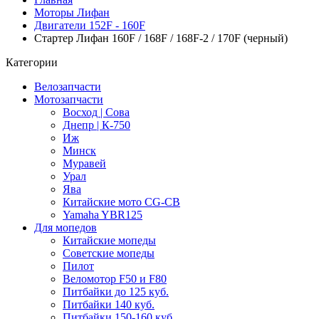
Моторы Лифан
Двигатели 152F - 160F
Стартер Лифан 160F / 168F / 168F-2 / 170F (черный)
Категории
Велозапчасти
Мотозапчасти
Восход | Сова
Днепр | К-750
Иж
Минск
Муравей
Урал
Ява
Китайские мото CG-CB
Yamaha YBR125
Для мопедов
Китайские мопеды
Советские мопеды
Пилот
Веломотор F50 и F80
Питбайки до 125 куб.
Питбайки 140 куб.
Питбайки 150-160 куб.