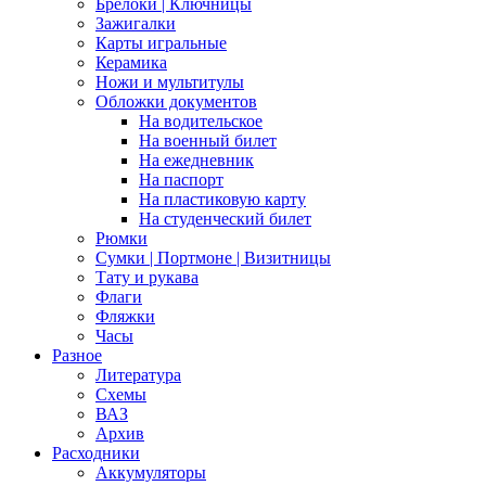
Брелоки | Ключницы
Зажигалки
Карты игральные
Керамика
Ножи и мультитулы
Обложки документов
На водительское
На военный билет
На ежедневник
На паспорт
На пластиковую карту
На студенческий билет
Рюмки
Сумки | Портмоне | Визитницы
Тату и рукава
Флаги
Фляжки
Часы
Разное
Литература
Схемы
ВАЗ
Архив
Расходники
Аккумуляторы