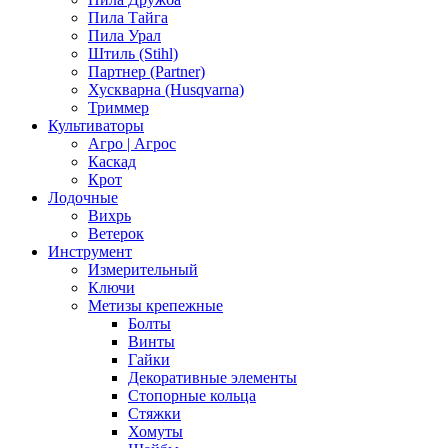
Пила Тайга
Пила Урал
Штиль (Stihl)
Партнер (Partner)
Хускварна (Husqvarna)
Триммер
Культиваторы
Агро | Агрос
Каскад
Крот
Лодочные
Вихрь
Ветерок
Инструмент
Измерительный
Ключи
Метизы крепежные
Болты
Винты
Гайки
Декоративные элементы
Стопорные кольца
Стяжки
Хомуты