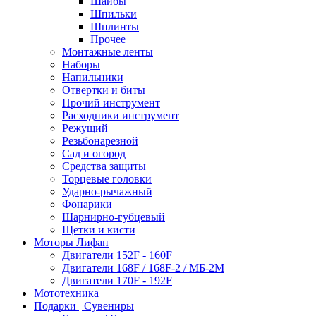
Шайбы
Шпильки
Шплинты
Прочее
Монтажные ленты
Наборы
Напильники
Отвертки и биты
Прочий инструмент
Расходники инструмент
Режущий
Резьбонарезной
Сад и огород
Средства защиты
Торцевые головки
Ударно-рычажный
Фонарики
Шарнирно-губцевый
Щетки и кисти
Моторы Лифан
Двигатели 152F - 160F
Двигатели 168F / 168F-2 / МБ-2М
Двигатели 170F - 192F
Мототехника
Подарки | Сувениры