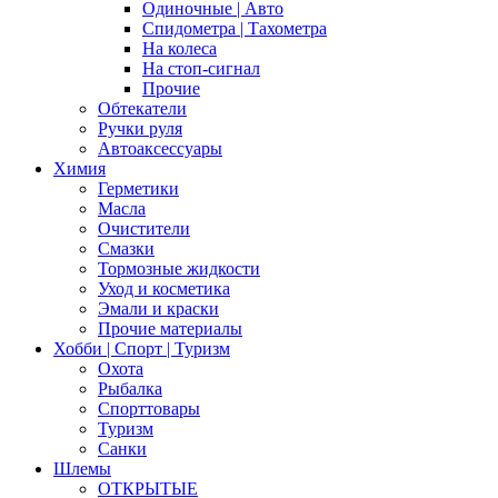
Одиночные | Авто
Спидометра | Тахометра
На колеса
На стоп-сигнал
Прочие
Обтекатели
Ручки руля
Автоаксессуары
Химия
Герметики
Масла
Очистители
Смазки
Тормозные жидкости
Уход и косметика
Эмали и краски
Прочие материалы
Хобби | Cпорт | Туризм
Охота
Рыбалка
Спорттовары
Туризм
Санки
Шлемы
ОТКРЫТЫЕ