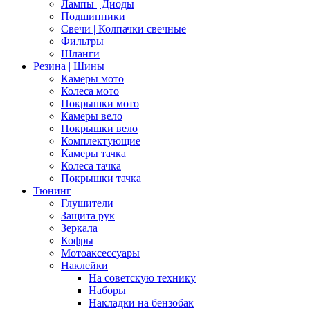
Лампы | Диоды
Подшипники
Свечи | Колпачки свечные
Фильтры
Шланги
Резина | Шины
Камеры мото
Колеса мото
Покрышки мото
Камеры вело
Покрышки вело
Комплектующие
Камеры тачка
Колеса тачка
Покрышки тачка
Тюнинг
Глушители
Защита рук
Зеркала
Кофры
Мотоаксессуары
Наклейки
На советскую технику
Наборы
Накладки на бензобак