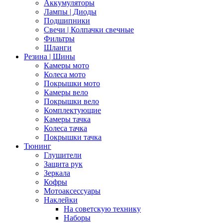
Аккумуляторы
Лампы | Диоды
Подшипники
Свечи | Колпачки свечные
Фильтры
Шланги
Резина | Шины
Камеры мото
Колеса мото
Покрышки мото
Камеры вело
Покрышки вело
Комплектующие
Камеры тачка
Колеса тачка
Покрышки тачка
Тюнинг
Глушители
Защита рук
Зеркала
Кофры
Мотоаксессуары
Наклейки
На советскую технику
Наборы