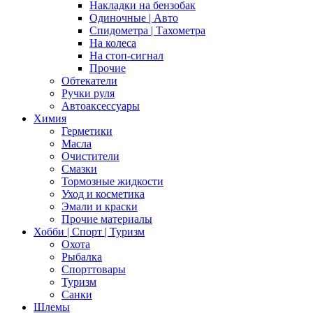
Накладки на бензобак
Одиночные | Авто
Спидометра | Тахометра
На колеса
На стоп-сигнал
Прочие
Обтекатели
Ручки руля
Автоаксессуары
Химия
Герметики
Масла
Очистители
Смазки
Тормозные жидкости
Уход и косметика
Эмали и краски
Прочие материалы
Хобби | Cпорт | Туризм
Охота
Рыбалка
Спорттовары
Туризм
Санки
Шлемы