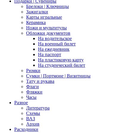
Подарки | Сувениры
Брелоки | Ключницы
Зажигалки
Карты игральные
Керамика
Ножи и мультитулы
Обложки документов
На водительское
На военный билет
На ежедневник
На паспорт
На пластиковую карту
На студенческий билет
Рюмки
Сумки | Портмоне | Визитницы
Тату и рукава
Флаги
Фляжки
Часы
Разное
Литература
Схемы
ВАЗ
Архив
Расходники