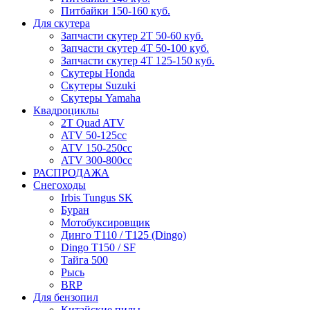
Питбайки 150-160 куб.
Для скутера
Запчасти скутер 2Т 50-60 куб.
Запчасти скутер 4Т 50-100 куб.
Запчасти скутер 4Т 125-150 куб.
Скутеры Honda
Скутеры Suzuki
Скутеры Yamaha
Квадроциклы
2T Quad ATV
ATV 50-125cc
ATV 150-250cc
ATV 300-800cc
РАСПРОДАЖА
Снегоходы
Irbis Tungus SK
Буран
Мотобуксировщик
Динго T110 / T125 (Dingo)
Dingo T150 / SF
Тайга 500
Рысь
BRP
Для бензопил
Китайские пилы