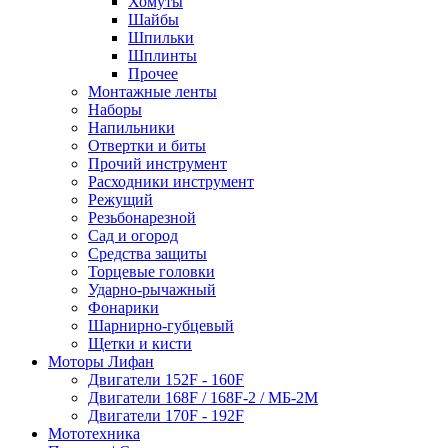
Хомуты
Шайбы
Шпильки
Шплинты
Прочее
Монтажные ленты
Наборы
Напильники
Отвертки и биты
Прочий инструмент
Расходники инструмент
Режущий
Резьбонарезной
Сад и огород
Средства защиты
Торцевые головки
Ударно-рычажный
Фонарики
Шарнирно-губцевый
Щетки и кисти
Моторы Лифан
Двигатели 152F - 160F
Двигатели 168F / 168F-2 / МБ-2М
Двигатели 170F - 192F
Мототехника