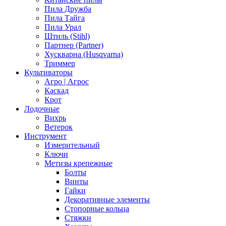
Пила Дружба
Пила Тайга
Пила Урал
Штиль (Stihl)
Партнер (Partner)
Хускварна (Husqvarna)
Триммер
Культиваторы
Агро | Агрос
Каскад
Крот
Лодочные
Вихрь
Ветерок
Инструмент
Измерительный
Ключи
Метизы крепежные
Болты
Винты
Гайки
Декоративные элементы
Стопорные кольца
Стяжки