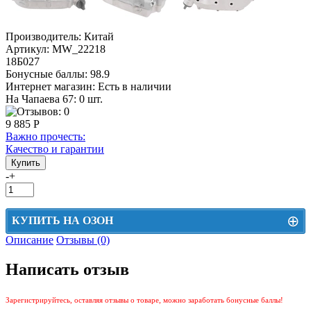
Производитель:
Китай
Артикул:
MW_22218
18Б027
Бонусные баллы:
98.9
Интернет магазин:
Есть в наличии
На Чапаева 67: 0 шт.
9 885 Р
Важно прочесть:
Качество и гарантии
-
+
⊕
КУПИТЬ НА ОЗОН
Описание
Отзывы (0)
Цена на Озон включает доставку, упаковку и комиссии маркетплейса
Написать отзыв
Этот товар можно приобрести на Озон. Для перехода в маркетплейс
перейдите по ссылке ниже.
Зарегистрируйтесь, оставляя отзывы о товаре, можно заработать бонусные баллы!
КУПИТЬ НА ОЗОН