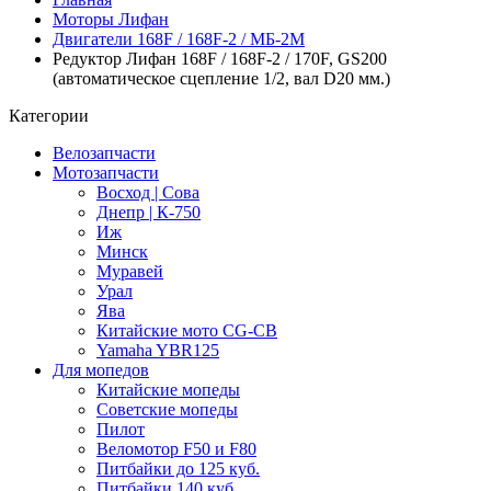
Моторы Лифан
Двигатели 168F / 168F-2 / МБ-2М
Редуктор Лифан 168F / 168F-2 / 170F, GS200
(автоматическое сцепление 1/2, вал D20 мм.)
Категории
Велозапчасти
Мотозапчасти
Восход | Сова
Днепр | К-750
Иж
Минск
Муравей
Урал
Ява
Китайские мото CG-CB
Yamaha YBR125
Для мопедов
Китайские мопеды
Советские мопеды
Пилот
Веломотор F50 и F80
Питбайки до 125 куб.
Питбайки 140 куб.