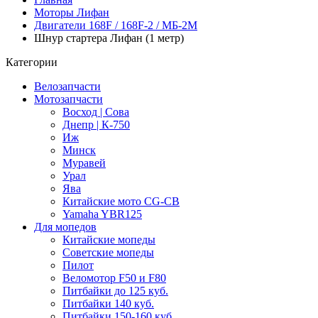
Моторы Лифан
Двигатели 168F / 168F-2 / МБ-2М
Шнур стартера Лифан (1 метр)
Категории
Велозапчасти
Мотозапчасти
Восход | Сова
Днепр | К-750
Иж
Минск
Муравей
Урал
Ява
Китайские мото CG-CB
Yamaha YBR125
Для мопедов
Китайские мопеды
Советские мопеды
Пилот
Веломотор F50 и F80
Питбайки до 125 куб.
Питбайки 140 куб.
Питбайки 150-160 куб.