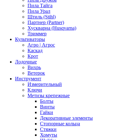
Пила Тайга
Пила Урал
Штиль (Stihl)
Партнер (Partner)
Хускварна (Husqvarna)
Триммер
Культиваторы
Агро | Агрос
Каскад
Крот
Лодочные
Вихрь
Ветерок
Инструмент
Измерительный
Ключи
Метизы крепежные
Болты
Винты
Гайки
Декоративные элементы
Стопорные кольца
Стяжки
Хомуты