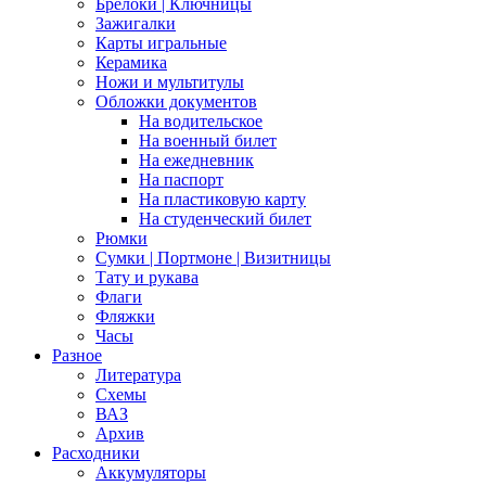
Брелоки | Ключницы
Зажигалки
Карты игральные
Керамика
Ножи и мультитулы
Обложки документов
На водительское
На военный билет
На ежедневник
На паспорт
На пластиковую карту
На студенческий билет
Рюмки
Сумки | Портмоне | Визитницы
Тату и рукава
Флаги
Фляжки
Часы
Разное
Литература
Схемы
ВАЗ
Архив
Расходники
Аккумуляторы