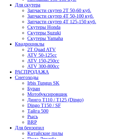
Для скутера
Запчасти скутер 2Т 50-60 куб.
Запчасти скутер 4Т 50-100 куб.
Запчасти скутер 4Т 125-150 куб.
Скутеры Honda
Скутеры Suzuki
Скутеры Yamaha
Квадроциклы
2T Quad ATV
ATV 50-125cc
ATV 150-250cc
ATV 300-800cc
РАСПРОДАЖА
Снегоходы
Irbis Tungus SK
Буран
Мотобуксировщик
Динго T110 / T125 (Dingo)
Dingo T150 / SF
Тайга 500
Рысь
BRP
Для бензопил
Китайские пилы
Пила Дружба