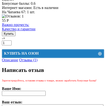
Бонусные баллы:
0.6
Интернет магазин:
Есть в наличии
На Чапаева 67: 1 шт.
55 Р
Важно прочесть:
Качество и гарантии
-
+
⊕
КУПИТЬ НА ОЗОН
Описание
Отзывы (1)
Цена на Озон включает доставку, упаковку и комиссии маркетплейса
Написать отзыв
Этот товар можно приобрести на Озон. Для перехода в маркетплейс
перейдите по ссылке ниже.
Зарегистрируйтесь, оставляя отзывы о товаре, можно заработать бонусные баллы!
КУПИТЬ НА ОЗОН
Ваше Имя:
Ваш отзыв: