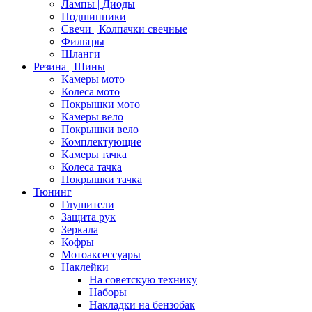
Лампы | Диоды
Подшипники
Свечи | Колпачки свечные
Фильтры
Шланги
Резина | Шины
Камеры мото
Колеса мото
Покрышки мото
Камеры вело
Покрышки вело
Комплектующие
Камеры тачка
Колеса тачка
Покрышки тачка
Тюнинг
Глушители
Защита рук
Зеркала
Кофры
Мотоаксессуары
Наклейки
На советскую технику
Наборы
Накладки на бензобак