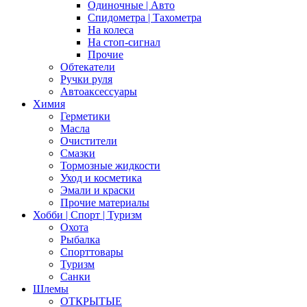
Одиночные | Авто
Спидометра | Тахометра
На колеса
На стоп-сигнал
Прочие
Обтекатели
Ручки руля
Автоаксессуары
Химия
Герметики
Масла
Очистители
Смазки
Тормозные жидкости
Уход и косметика
Эмали и краски
Прочие материалы
Хобби | Cпорт | Туризм
Охота
Рыбалка
Спорттовары
Туризм
Санки
Шлемы
ОТКРЫТЫЕ