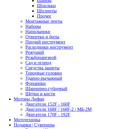
Шайбы
Шпильки
Шплинты
Прочее
Монтажные ленты
Наборы
Напильники
Отвертки и биты
Прочий инструмент
Расходники инструмент
Режущий
Резьбонарезной
Сад и огород
Средства защиты
Торцевые головки
Ударно-рычажный
Фонарики
Шарнирно-губцевый
Щетки и кисти
Моторы Лифан
Двигатели 152F - 160F
Двигатели 168F / 168F-2 / МБ-2М
Двигатели 170F - 192F
Мототехника
Подарки | Сувениры