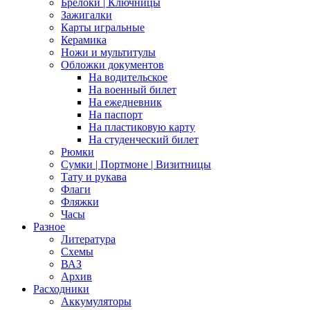
Брелоки | Ключницы
Зажигалки
Карты игральные
Керамика
Ножи и мультитулы
Обложки документов
На водительское
На военный билет
На ежедневник
На паспорт
На пластиковую карту
На студенческий билет
Рюмки
Сумки | Портмоне | Визитницы
Тату и рукава
Флаги
Фляжки
Часы
Разное
Литература
Схемы
ВАЗ
Архив
Расходники
Аккумуляторы