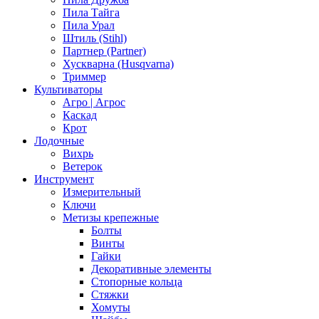
Пила Тайга
Пила Урал
Штиль (Stihl)
Партнер (Partner)
Хускварна (Husqvarna)
Триммер
Культиваторы
Агро | Агрос
Каскад
Крот
Лодочные
Вихрь
Ветерок
Инструмент
Измерительный
Ключи
Метизы крепежные
Болты
Винты
Гайки
Декоративные элементы
Стопорные кольца
Стяжки
Хомуты