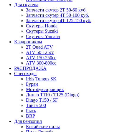
Для скутера
Запчасти скутер 2Т 50-60 куб.
Запчасти скутер 4Т 50-100 куб.
Запчасти скутер 4Т 125-150 куб.
Скутеры Honda
Скутеры Suzuki
Скутеры Yamaha
Квадроциклы
2T Quad ATV
ATV 50-125cc
ATV 150-250cc
ATV 300-800cc
РАСПРОДАЖА
Снегоходы
Irbis Tungus SK
Буран
Мотобуксировщик
Динго T110 / T125 (Dingo)
Dingo T150 / SF
Тайга 500
Рысь
BRP
Для бензопил
Китайские пилы
Пила Дружба