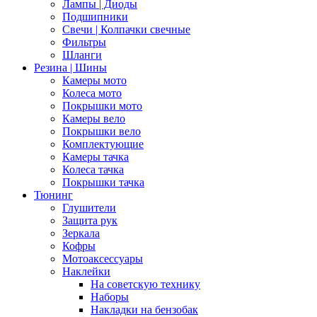
Лампы | Диоды
Подшипники
Свечи | Колпачки свечные
Фильтры
Шланги
Резина | Шины
Камеры мото
Колеса мото
Покрышки мото
Камеры вело
Покрышки вело
Комплектующие
Камеры тачка
Колеса тачка
Покрышки тачка
Тюнинг
Глушители
Защита рук
Зеркала
Кофры
Мотоаксессуары
Наклейки
На советскую технику
Наборы
Накладки на бензобак