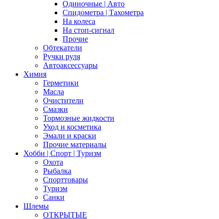
Одиночные | Авто
Спидометра | Тахометра
На колеса
На стоп-сигнал
Прочие
Обтекатели
Ручки руля
Автоаксессуары
Химия
Герметики
Масла
Очистители
Смазки
Тормозные жидкости
Уход и косметика
Эмали и краски
Прочие материалы
Хобби | Cпорт | Туризм
Охота
Рыбалка
Спорттовары
Туризм
Санки
Шлемы
ОТКРЫТЫЕ