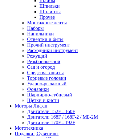
Шайбы
Шпильки
Шплинты
Прочее
Монтажные ленты
Наборы
Напильники
Отвертки и биты
Прочий инструмент
Расходники инструмент
Режущий
Резьбонарезной
Сад и огород
Средства защиты
Торцевые головки
Ударно-рычажный
Фонарики
Шарнирно-губцевый
Щетки и кисти
Моторы Лифан
Двигатели 152F - 160F
Двигатели 168F / 168F-2 / МБ-2М
Двигатели 170F - 192F
Мототехника
Подарки | Сувениры