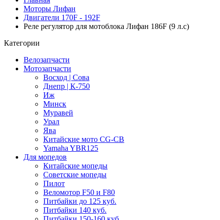
Моторы Лифан
Двигатели 170F - 192F
Реле регулятор для мотоблока Лифан 186F (9 л.с)
Категории
Велозапчасти
Мотозапчасти
Восход | Сова
Днепр | К-750
Иж
Минск
Муравей
Урал
Ява
Китайские мото CG-CB
Yamaha YBR125
Для мопедов
Китайские мопеды
Советские мопеды
Пилот
Веломотор F50 и F80
Питбайки до 125 куб.
Питбайки 140 куб.
Питбайки 150-160 куб.