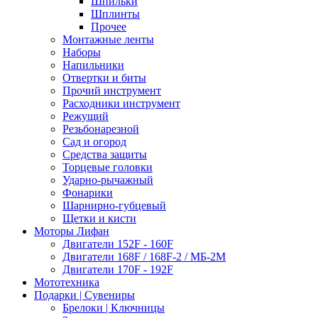
Шпильки
Шплинты
Прочее
Монтажные ленты
Наборы
Напильники
Отвертки и биты
Прочий инструмент
Расходники инструмент
Режущий
Резьбонарезной
Сад и огород
Средства защиты
Торцевые головки
Ударно-рычажный
Фонарики
Шарнирно-губцевый
Щетки и кисти
Моторы Лифан
Двигатели 152F - 160F
Двигатели 168F / 168F-2 / МБ-2М
Двигатели 170F - 192F
Мототехника
Подарки | Сувениры
Брелоки | Ключницы