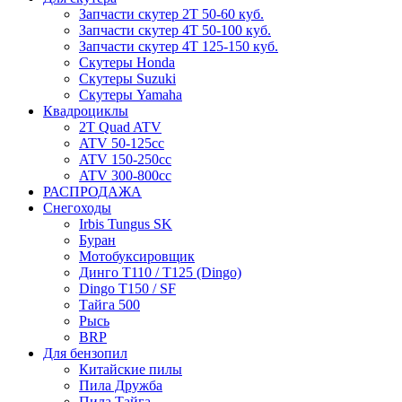
Запчасти скутер 2Т 50-60 куб.
Запчасти скутер 4Т 50-100 куб.
Запчасти скутер 4Т 125-150 куб.
Скутеры Honda
Скутеры Suzuki
Скутеры Yamaha
Квадроциклы
2T Quad ATV
ATV 50-125cc
ATV 150-250cc
ATV 300-800cc
РАСПРОДАЖА
Снегоходы
Irbis Tungus SK
Буран
Мотобуксировщик
Динго T110 / T125 (Dingo)
Dingo T150 / SF
Тайга 500
Рысь
BRP
Для бензопил
Китайские пилы
Пила Дружба
Пила Тайга