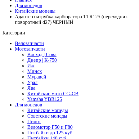
Для мопедов
Китайские мопеды
Адаптер патрубка карбюратора TTR125 (переходник
поворотный d27) ЧЕРНЫЙ
Категории
Велозапчасти
Мотозапчасти
Восход | Сова
Днепр | К-750
Иж
Минск
Муравей
Урал
Ява
Китайские мото CG-CB
Yamaha YBR125
Для мопедов
Китайские мопеды
Советские мопеды
Пилот
Веломотор F50 и F80
Питбайки до 125 куб.
Питбайки 140 куб.