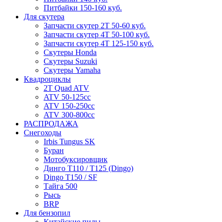
Питбайки 150-160 куб.
Для скутера
Запчасти скутер 2Т 50-60 куб.
Запчасти скутер 4Т 50-100 куб.
Запчасти скутер 4Т 125-150 куб.
Скутеры Honda
Скутеры Suzuki
Скутеры Yamaha
Квадроциклы
2T Quad ATV
ATV 50-125cc
ATV 150-250cc
ATV 300-800cc
РАСПРОДАЖА
Снегоходы
Irbis Tungus SK
Буран
Мотобуксировщик
Динго T110 / T125 (Dingo)
Dingo T150 / SF
Тайга 500
Рысь
BRP
Для бензопил
Китайские пилы