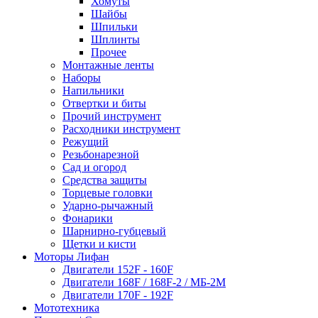
Хомуты
Шайбы
Шпильки
Шплинты
Прочее
Монтажные ленты
Наборы
Напильники
Отвертки и биты
Прочий инструмент
Расходники инструмент
Режущий
Резьбонарезной
Сад и огород
Средства защиты
Торцевые головки
Ударно-рычажный
Фонарики
Шарнирно-губцевый
Щетки и кисти
Моторы Лифан
Двигатели 152F - 160F
Двигатели 168F / 168F-2 / МБ-2М
Двигатели 170F - 192F
Мототехника