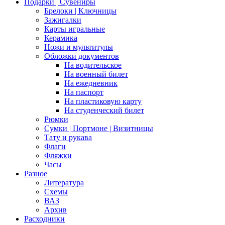
Подарки | Сувениры
Брелоки | Ключницы
Зажигалки
Карты игральные
Керамика
Ножи и мультитулы
Обложки документов
На водительское
На военный билет
На ежедневник
На паспорт
На пластиковую карту
На студенческий билет
Рюмки
Сумки | Портмоне | Визитницы
Тату и рукава
Флаги
Фляжки
Часы
Разное
Литература
Схемы
ВАЗ
Архив
Расходники