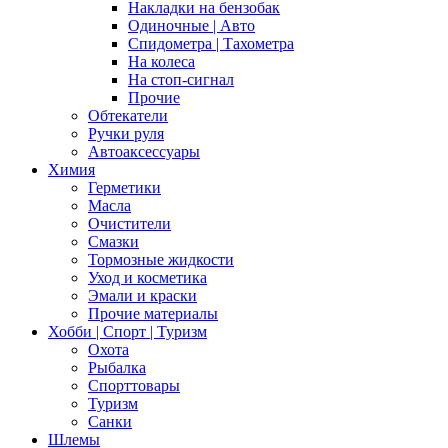
Накладки на бензобак
Одиночные | Авто
Спидометра | Тахометра
На колеса
На стоп-сигнал
Прочие
Обтекатели
Ручки руля
Автоаксессуары
Химия
Герметики
Масла
Очистители
Смазки
Тормозные жидкости
Уход и косметика
Эмали и краски
Прочие материалы
Хобби | Cпорт | Туризм
Охота
Рыбалка
Спорттовары
Туризм
Санки
Шлемы