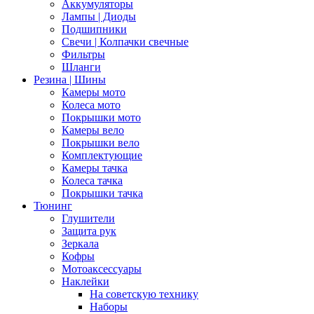
Аккумуляторы
Лампы | Диоды
Подшипники
Свечи | Колпачки свечные
Фильтры
Шланги
Резина | Шины
Камеры мото
Колеса мото
Покрышки мото
Камеры вело
Покрышки вело
Комплектующие
Камеры тачка
Колеса тачка
Покрышки тачка
Тюнинг
Глушители
Защита рук
Зеркала
Кофры
Мотоаксессуары
Наклейки
На советскую технику
Наборы