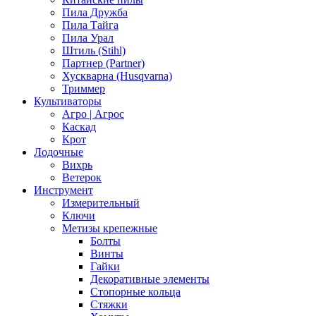
Пила Дружба
Пила Тайга
Пила Урал
Штиль (Stihl)
Партнер (Partner)
Хускварна (Husqvarna)
Триммер
Культиваторы
Агро | Агрос
Каскад
Крот
Лодочные
Вихрь
Ветерок
Инструмент
Измерительный
Ключи
Метизы крепежные
Болты
Винты
Гайки
Декоративные элементы
Стопорные кольца
Стяжки