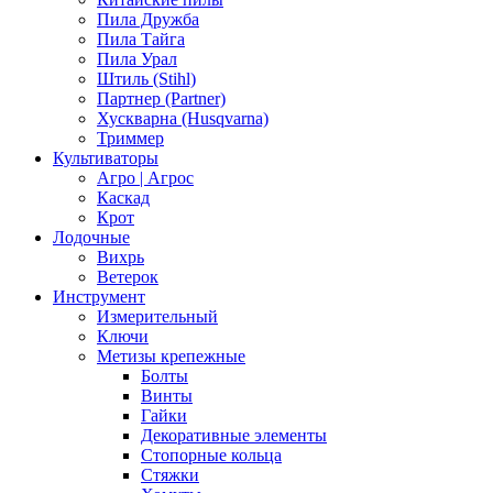
Пила Дружба
Пила Тайга
Пила Урал
Штиль (Stihl)
Партнер (Partner)
Хускварна (Husqvarna)
Триммер
Культиваторы
Агро | Агрос
Каскад
Крот
Лодочные
Вихрь
Ветерок
Инструмент
Измерительный
Ключи
Метизы крепежные
Болты
Винты
Гайки
Декоративные элементы
Стопорные кольца
Стяжки