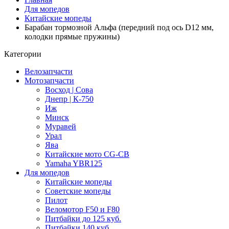
Для мопедов
Китайские мопеды
Барабан тормозной Альфа (передний под ось D12 мм,
колодки прямые пружины)
Категории
Велозапчасти
Мотозапчасти
Восход | Сова
Днепр | К-750
Иж
Минск
Муравей
Урал
Ява
Китайские мото CG-CB
Yamaha YBR125
Для мопедов
Китайские мопеды
Советские мопеды
Пилот
Веломотор F50 и F80
Питбайки до 125 куб.
Питбайки 140 куб.