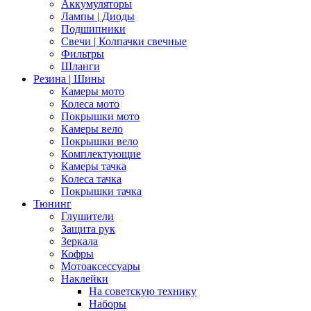
Аккумуляторы
Лампы | Диоды
Подшипники
Свечи | Колпачки свечные
Фильтры
Шланги
Резина | Шины
Камеры мото
Колеса мото
Покрышки мото
Камеры вело
Покрышки вело
Комплектующие
Камеры тачка
Колеса тачка
Покрышки тачка
Тюнинг
Глушители
Защита рук
Зеркала
Кофры
Мотоаксессуары
Наклейки
На советскую технику
Наборы