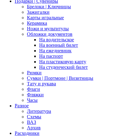
Подарки | Сувениры
Брелоки | Ключницы
Зажигалки
Карты игральные
Керамика
Ножи и мультитулы
Обложки документов
На водительское
На военный билет
На ежедневник
На паспорт
На пластиковую карту
На студенческий билет
Рюмки
Сумки | Портмоне | Визитницы
Тату и рукава
Флаги
Фляжки
Часы
Разное
Литература
Схемы
ВАЗ
Архив
Расходники