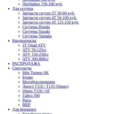
Питбайки 150-160 куб.
Для скутера
Запчасти скутер 2Т 50-60 куб.
Запчасти скутер 4Т 50-100 куб.
Запчасти скутер 4Т 125-150 куб.
Скутеры Honda
Скутеры Suzuki
Скутеры Yamaha
Квадроциклы
2T Quad ATV
ATV 50-125cc
ATV 150-250cc
ATV 300-800cc
РАСПРОДАЖА
Снегоходы
Irbis Tungus SK
Буран
Мотобуксировщик
Динго T110 / T125 (Dingo)
Dingo T150 / SF
Тайга 500
Рысь
BRP
Для бензопил
Китайские пилы