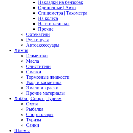
Накладки на бензобак
Одиночные | Авто
Спидометра | Тахометра
На колеса
На стоп-сигнал
Прочие
Обтекатели
Ручки руля
Автоаксессуары
Химия
Герметики
Масла
Очистители
Смазки
Тормозные жидкости
Уход и косметика
Эмали и краски
Прочие материалы
Хобби | Cпорт | Туризм
Охота
Рыбалка
Спорттовары
Туризм
Санки
Шлемы