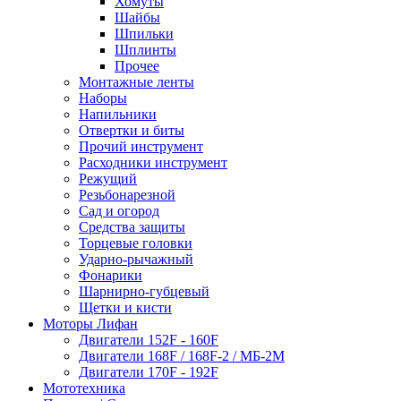
Хомуты
Шайбы
Шпильки
Шплинты
Прочее
Монтажные ленты
Наборы
Напильники
Отвертки и биты
Прочий инструмент
Расходники инструмент
Режущий
Резьбонарезной
Сад и огород
Средства защиты
Торцевые головки
Ударно-рычажный
Фонарики
Шарнирно-губцевый
Щетки и кисти
Моторы Лифан
Двигатели 152F - 160F
Двигатели 168F / 168F-2 / МБ-2М
Двигатели 170F - 192F
Мототехника