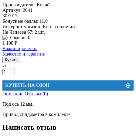
Производитель:
Китай
Артикул:
2041
30Е015
Бонусные баллы:
11.0
Интернет магазин:
Есть в наличии
На Чапаева 67: 2 шт.
1 100 Р
Важно прочесть:
Качество и гарантии
-
+
⊕
КУПИТЬ НА ОЗОН
Описание
Отзывы (0)
Цена на Озон включает доставку, упаковку и комиссии маркетплейса
Под ось 12 мм.
Этот товар можно приобрести на Озон. Для перехода в маркетплейс
перейдите по ссылке ниже.
Привод спидометра в комплекте.
КУПИТЬ НА ОЗОН
Написать отзыв