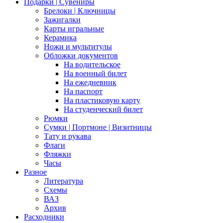
Подарки | Сувениры
Брелоки | Ключницы
Зажигалки
Карты игральные
Керамика
Ножи и мультитулы
Обложки документов
На водительское
На военный билет
На ежедневник
На паспорт
На пластиковую карту
На студенческий билет
Рюмки
Сумки | Портмоне | Визитницы
Тату и рукава
Флаги
Фляжки
Часы
Разное
Литература
Схемы
ВАЗ
Архив
Расходники