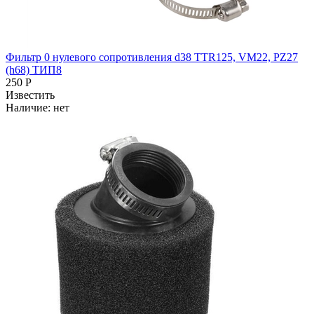
Фильтр 0 нулевого сопротивления d38 TTR125, VM22, PZ27
(h68) ТИП8
250 Р
Известить
Наличие:
нет