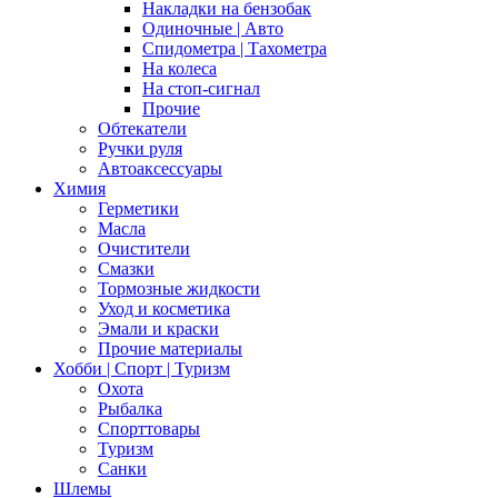
Накладки на бензобак
Одиночные | Авто
Спидометра | Тахометра
На колеса
На стоп-сигнал
Прочие
Обтекатели
Ручки руля
Автоаксессуары
Химия
Герметики
Масла
Очистители
Смазки
Тормозные жидкости
Уход и косметика
Эмали и краски
Прочие материалы
Хобби | Cпорт | Туризм
Охота
Рыбалка
Спорттовары
Туризм
Санки
Шлемы