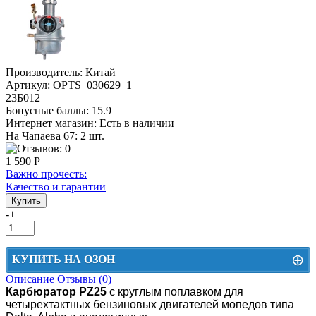
Производитель:
Китай
Артикул:
OPTS_030629_1
23Б012
Бонусные баллы:
15.9
Интернет магазин:
Есть в наличии
На Чапаева 67: 2 шт.
1 590 Р
Важно прочесть:
Качество и гарантии
-
+
⊕
КУПИТЬ НА ОЗОН
Описание
Отзывы (0)
Цена на Озон включает доставку, упаковку и комиссии маркетплейса
Карбюратор PZ25
с круглым поплавком для
четырехтактных бензиновых двигателей мопедов типа
Этот товар можно приобрести на Озон. Для перехода в маркетплейс