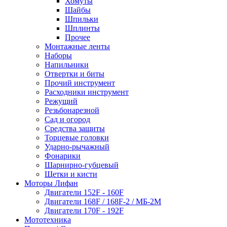
Хомуты
Шайбы
Шпильки
Шплинты
Прочее
Монтажные ленты
Наборы
Напильники
Отвертки и биты
Прочий инструмент
Расходники инструмент
Режущий
Резьбонарезной
Сад и огород
Средства защиты
Торцевые головки
Ударно-рычажный
Фонарики
Шарнирно-губцевый
Щетки и кисти
Моторы Лифан
Двигатели 152F - 160F
Двигатели 168F / 168F-2 / МБ-2М
Двигатели 170F - 192F
Мототехника