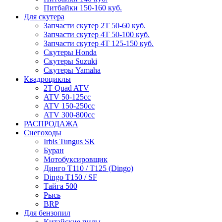
Питбайки 150-160 куб.
Для скутера
Запчасти скутер 2Т 50-60 куб.
Запчасти скутер 4Т 50-100 куб.
Запчасти скутер 4Т 125-150 куб.
Скутеры Honda
Скутеры Suzuki
Скутеры Yamaha
Квадроциклы
2T Quad ATV
ATV 50-125cc
ATV 150-250cc
ATV 300-800cc
РАСПРОДАЖА
Снегоходы
Irbis Tungus SK
Буран
Мотобуксировщик
Динго T110 / T125 (Dingo)
Dingo T150 / SF
Тайга 500
Рысь
BRP
Для бензопил
Китайские пилы