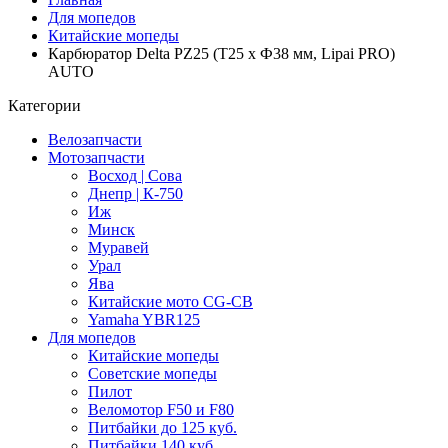
Для мопедов
Китайские мопеды
Карбюратор Delta PZ25 (Т25 x Ф38 мм, Lipai PRO)
AUTO
Категории
Велозапчасти
Мотозапчасти
Восход | Сова
Днепр | К-750
Иж
Минск
Муравей
Урал
Ява
Китайские мото CG-CB
Yamaha YBR125
Для мопедов
Китайские мопеды
Советские мопеды
Пилот
Веломотор F50 и F80
Питбайки до 125 куб.
Питбайки 140 куб.