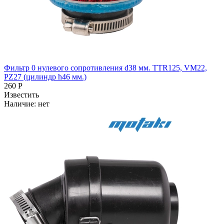
Фильтр 0 нулевого сопротивления d38 мм. TTR125, VM22,
PZ27 (цилиндр h46 мм.)
260 Р
Известить
Наличие:
нет