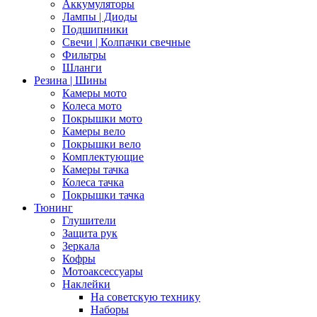
Аккумуляторы
Лампы | Диоды
Подшипники
Свечи | Колпачки свечные
Фильтры
Шланги
Резина | Шины
Камеры мото
Колеса мото
Покрышки мото
Камеры вело
Покрышки вело
Комплектующие
Камеры тачка
Колеса тачка
Покрышки тачка
Тюнинг
Глушители
Защита рук
Зеркала
Кофры
Мотоаксессуары
Наклейки
На советскую технику
Наборы