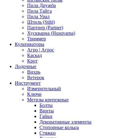
Пила Дружба
Пила Тайга
Пила Урал
Штиль (Stihl)
Партнер (Partner)
Хускварна (Husqvarna)
Триммер
Культиваторы
Агро | Агрос
Каскад
Крот
Лодочные
Вихрь
Ветерок
Инструмент
Измерительный
Ключи
Метизы крепежные
Болты
Винты
Гайки
Декоративные элементы
Стопорные кольца
Стяжки