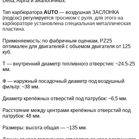
Delta, Alpha и аналогичных.
перейдите по ссылке ниже.
Тип карбюратора
AUTO
— воздушная ЗАСЛОНКА
КУПИТЬ НА ОЗОН
(подсос) регулируется
тросиком с руля, для этого на
карбюраторе установлена специальная металлическая
пластина
.
Применяемость: по фабричным оценкам, PZ25
оптимален для двигателей с объемом двигателя от 125
куб.
T — внутренний диаметр топливного отверстия: ~24.5-25
мм.
Ф — наружный посадочный диаметр под воздушный
фильтр: ~38 мм.
Диаметр крепёжных отверстий под патрубок: ~6,5 мм.
Расстояние между центрами крепёжных отверстий под
патрубок: 48 мм.
Размеры: высота общая — ~135 мм.