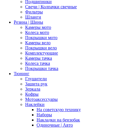
Подшипники
Свечи | Колпачки свечные
Фильтры
Шланги
Резина | Шины
Камеры мото
Колеса мото
Покрышки мото
Камеры вело
Покрышки вело
Комплектующие
Камеры тачка
Колеса тачка
Покрышки тачка
Тюнинг
Глушители
Защита рук
Зеркала
Кофры
Мотоаксессуары
Наклейки
На советскую технику
Наборы
Накладки на бензобак
Одиночные | Авто