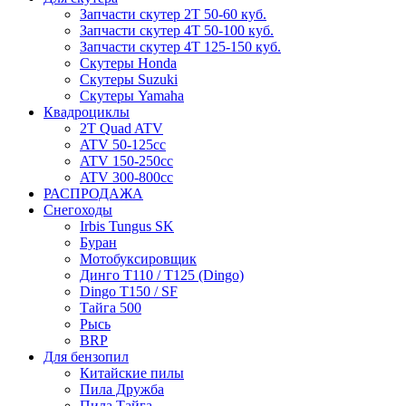
Запчасти скутер 2Т 50-60 куб.
Запчасти скутер 4Т 50-100 куб.
Запчасти скутер 4Т 125-150 куб.
Скутеры Honda
Скутеры Suzuki
Скутеры Yamaha
Квадроциклы
2T Quad ATV
ATV 50-125cc
ATV 150-250cc
ATV 300-800cc
РАСПРОДАЖА
Снегоходы
Irbis Tungus SK
Буран
Мотобуксировщик
Динго T110 / T125 (Dingo)
Dingo T150 / SF
Тайга 500
Рысь
BRP
Для бензопил
Китайские пилы
Пила Дружба
Пила Тайга