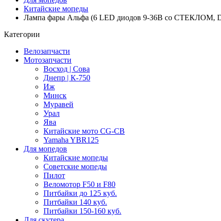
Китайские мопеды
Лампа фары Альфа (6 LED диодов 9-36В со СТЕКЛОМ, 
Категории
Велозапчасти
Мотозапчасти
Восход | Сова
Днепр | К-750
Иж
Минск
Муравей
Урал
Ява
Китайские мото CG-CB
Yamaha YBR125
Для мопедов
Китайские мопеды
Советские мопеды
Пилот
Веломотор F50 и F80
Питбайки до 125 куб.
Питбайки 140 куб.
Питбайки 150-160 куб.
Для скутера