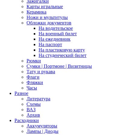
Зажигалки
Карты игральные
Керамика
Ножи и мультитулы
Обложки документов
На водительское
На военный билет
На ежедневник
На паспорт
На пластиковую карту
На студенческий билет
Рюмки
Сумки | Портмоне | Визитницы
Тату и рукава
Флаги
Фляжки
Часы
Разное
Литература
Схемы
ВАЗ
Архив
Расходники
Аккумуляторы
Лампы | Диоды