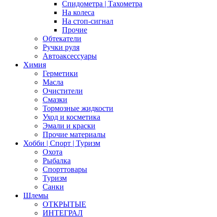
Спидометра | Тахометра
На колеса
На стоп-сигнал
Прочие
Обтекатели
Ручки руля
Автоаксессуары
Химия
Герметики
Масла
Очистители
Смазки
Тормозные жидкости
Уход и косметика
Эмали и краски
Прочие материалы
Хобби | Cпорт | Туризм
Охота
Рыбалка
Спорттовары
Туризм
Санки
Шлемы
ОТКРЫТЫЕ
ИНТЕГРАЛ