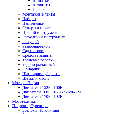
Шпильки
Шплинты
Прочее
Монтажные ленты
Наборы
Напильники
Отвертки и биты
Прочий инструмент
Расходники инструмент
Режущий
Резьбонарезной
Сад и огород
Средства защиты
Торцевые головки
Ударно-рычажный
Фонарики
Шарнирно-губцевый
Щетки и кисти
Моторы Лифан
Двигатели 152F - 160F
Двигатели 168F / 168F-2 / МБ-2М
Двигатели 170F - 192F
Мототехника
Подарки | Сувениры
Брелоки | Ключницы