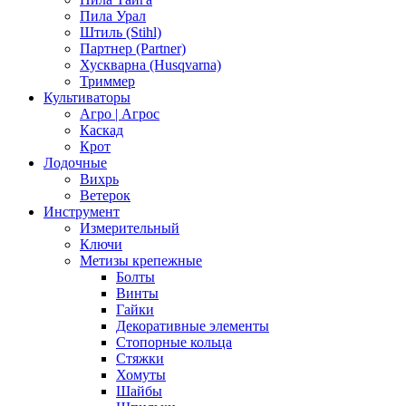
Пила Урал
Штиль (Stihl)
Партнер (Partner)
Хускварна (Husqvarna)
Триммер
Культиваторы
Агро | Агрос
Каскад
Крот
Лодочные
Вихрь
Ветерок
Инструмент
Измерительный
Ключи
Метизы крепежные
Болты
Винты
Гайки
Декоративные элементы
Стопорные кольца
Стяжки
Хомуты
Шайбы