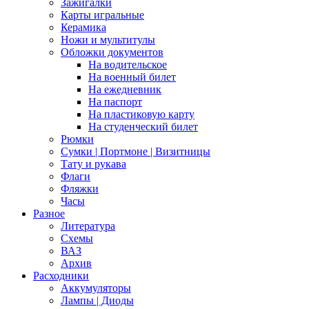
Зажигалки
Карты игральные
Керамика
Ножи и мультитулы
Обложки документов
На водительское
На военный билет
На ежедневник
На паспорт
На пластиковую карту
На студенческий билет
Рюмки
Сумки | Портмоне | Визитницы
Тату и рукава
Флаги
Фляжки
Часы
Разное
Литература
Схемы
ВАЗ
Архив
Расходники
Аккумуляторы
Лампы | Диоды