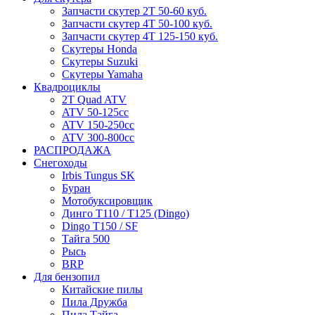
Запчасти скутер 2Т 50-60 куб.
Запчасти скутер 4Т 50-100 куб.
Запчасти скутер 4Т 125-150 куб.
Скутеры Honda
Скутеры Suzuki
Скутеры Yamaha
Квадроциклы
2T Quad ATV
ATV 50-125cc
ATV 150-250cc
ATV 300-800cc
РАСПРОДАЖА
Снегоходы
Irbis Tungus SK
Буран
Мотобуксировщик
Динго T110 / T125 (Dingo)
Dingo T150 / SF
Тайга 500
Рысь
BRP
Для бензопил
Китайские пилы
Пила Дружба
Пила Тайга