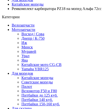
Китайские мопеды
Ремкомплект карбюратора PZ18 на мопед Альфа 72cc
Категории
Велозапчасти
Мотозапчасти
Восход | Сова
Днепр | К-750
Иж
Минск
Муравей
Урал
Ява
Китайские мото CG-CB
Yamaha YBR125
Для мопедов
Китайские мопеды
Советские мопеды
Пилот
Веломотор F50 и F80
Питбайки до 125 куб.
Питбайки 140 куб.
Питбайки 150-160 куб.
Для скутера