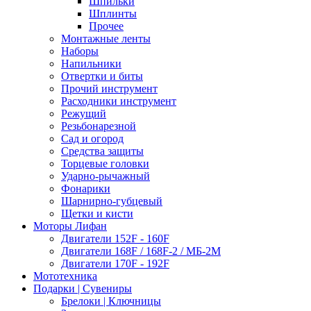
Шпильки
Шплинты
Прочее
Монтажные ленты
Наборы
Напильники
Отвертки и биты
Прочий инструмент
Расходники инструмент
Режущий
Резьбонарезной
Сад и огород
Средства защиты
Торцевые головки
Ударно-рычажный
Фонарики
Шарнирно-губцевый
Щетки и кисти
Моторы Лифан
Двигатели 152F - 160F
Двигатели 168F / 168F-2 / МБ-2М
Двигатели 170F - 192F
Мототехника
Подарки | Сувениры
Брелоки | Ключницы