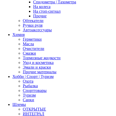
Спидометра | Тахометра
На колеса
На стоп-сигнал
Прочие
Обтекатели
Ручки руля
Автоаксессуары
Химия
Герметики
Масла
Очистители
Смазки
Тормозные жидкости
Уход и косметика
Эмали и краски
Прочие материалы
Хобби | Cпорт | Туризм
Охота
Рыбалка
Спорттовары
Туризм
Санки
Шлемы
ОТКРЫТЫЕ
ИНТЕГРАЛ