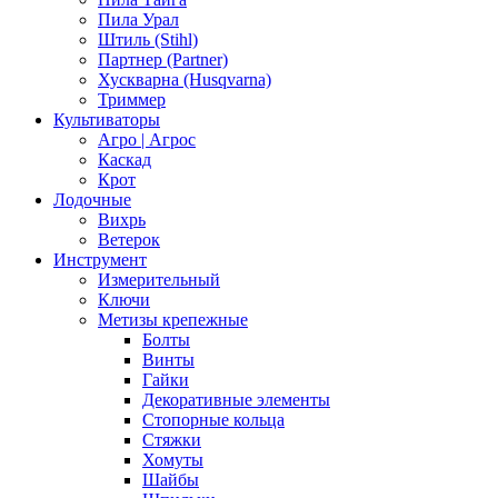
Пила Урал
Штиль (Stihl)
Партнер (Partner)
Хускварна (Husqvarna)
Триммер
Культиваторы
Агро | Агрос
Каскад
Крот
Лодочные
Вихрь
Ветерок
Инструмент
Измерительный
Ключи
Метизы крепежные
Болты
Винты
Гайки
Декоративные элементы
Стопорные кольца
Стяжки
Хомуты
Шайбы