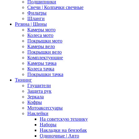
Подшипники
Свечи | Колпачки свечные
Фильтры
Шланги
Резина | Шины
Камеры мото
Колеса мото
Покрышки мото
Камеры вело
Покрышки вело
Комплектующие
Камеры тачка
Колеса тачка
Покрышки тачка
Тюнинг
Глушители
Защита рук
Зеркала
Кофры
Мотоаксессуары
Наклейки
На советскую технику
Наборы
Накладки на бензобак
Одиночные | Авто