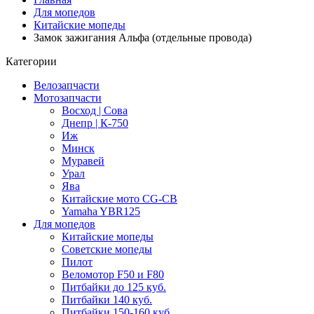
Для мопедов
Китайские мопеды
Замок зажигания Альфа (отдельные провода)
Категории
Велозапчасти
Мотозапчасти
Восход | Сова
Днепр | К-750
Иж
Минск
Муравей
Урал
Ява
Китайские мото CG-CB
Yamaha YBR125
Для мопедов
Китайские мопеды
Советские мопеды
Пилот
Веломотор F50 и F80
Питбайки до 125 куб.
Питбайки 140 куб.
Питбайки 150-160 куб.