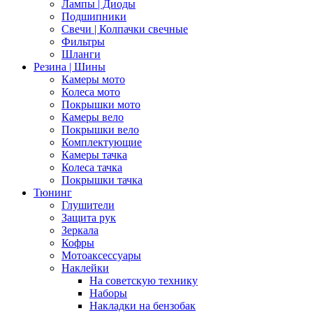
Лампы | Диоды
Подшипники
Свечи | Колпачки свечные
Фильтры
Шланги
Резина | Шины
Камеры мото
Колеса мото
Покрышки мото
Камеры вело
Покрышки вело
Комплектующие
Камеры тачка
Колеса тачка
Покрышки тачка
Тюнинг
Глушители
Защита рук
Зеркала
Кофры
Мотоаксессуары
Наклейки
На советскую технику
Наборы
Накладки на бензобак