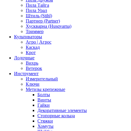
Пила Тайга
Пила Урал
Штиль (Stihl)
Партнер (Partner)
Хускварна (Husqvarna)
Триммер
Культиваторы
Агро | Агрос
Каскад
Крот
Лодочные
Вихрь
Ветерок
Инструмент
Измерительный
Ключи
Метизы крепежные
Болты
Винты
Гайки
Декоративные элементы
Стопорные кольца
Стяжки
Хомуты