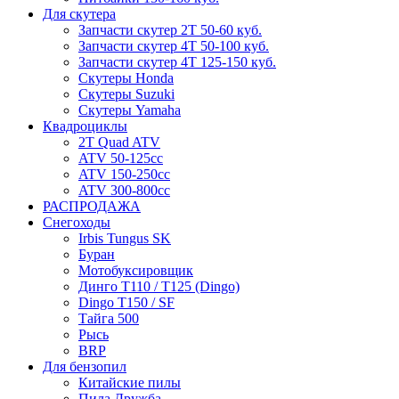
Для скутера
Запчасти скутер 2Т 50-60 куб.
Запчасти скутер 4Т 50-100 куб.
Запчасти скутер 4Т 125-150 куб.
Скутеры Honda
Скутеры Suzuki
Скутеры Yamaha
Квадроциклы
2T Quad ATV
ATV 50-125cc
ATV 150-250cc
ATV 300-800cc
РАСПРОДАЖА
Снегоходы
Irbis Tungus SK
Буран
Мотобуксировщик
Динго T110 / T125 (Dingo)
Dingo T150 / SF
Тайга 500
Рысь
BRP
Для бензопил
Китайские пилы
Пила Дружба