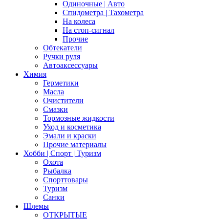
Одиночные | Авто
Спидометра | Тахометра
На колеса
На стоп-сигнал
Прочие
Обтекатели
Ручки руля
Автоаксессуары
Химия
Герметики
Масла
Очистители
Смазки
Тормозные жидкости
Уход и косметика
Эмали и краски
Прочие материалы
Хобби | Cпорт | Туризм
Охота
Рыбалка
Спорттовары
Туризм
Санки
Шлемы
ОТКРЫТЫЕ