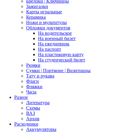
Брелоки | Ключницы
Зажигалки
Карты игральные
Керамика
Ножи и мультитулы
Обложки документов
На водительское
На военный билет
На ежедневник
На паспорт
На пластиковую карту
На студенческий билет
Рюмки
Сумки | Портмоне | Визитницы
Тату и рукава
Флаги
Фляжки
Часы
Разное
Литература
Схемы
ВАЗ
Архив
Расходники
Аккумуляторы