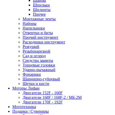
Шайбы
Шпильки
Шплинты
Прочее
Монтажные ленты
Наборы
Напильники
Отвертки и биты
Прочий инструмент
Расходники инструмент
Режущий
Резьбонарезной
Сад и огород
Средства защиты
Торцевые головки
Ударно-рычажный
Фонарики
Шарнирно-губцевый
Щетки и кисти
Моторы Лифан
Двигатели 152F - 160F
Двигатели 168F / 168F-2 / МБ-2М
Двигатели 170F - 192F
Мототехника
Подарки | Сувениры