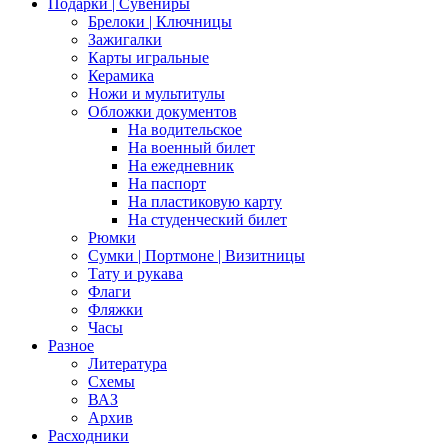
Подарки | Сувениры
Брелоки | Ключницы
Зажигалки
Карты игральные
Керамика
Ножи и мультитулы
Обложки документов
На водительское
На военный билет
На ежедневник
На паспорт
На пластиковую карту
На студенческий билет
Рюмки
Сумки | Портмоне | Визитницы
Тату и рукава
Флаги
Фляжки
Часы
Разное
Литература
Схемы
ВАЗ
Архив
Расходники