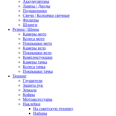
Аккумуляторы
Лампы | Диоды
Подшипники
Свечи | Колпачки свечные
Фильтры
Шланги
Резина | Шины
Камеры мото
Колеса мото
Покрышки мото
Камеры вело
Покрышки вело
Комплектующие
Камеры тачка
Колеса тачка
Покрышки тачка
Тюнинг
Глушители
Защита рук
Зеркала
Кофры
Мотоаксессуары
Наклейки
На советскую технику
Наборы