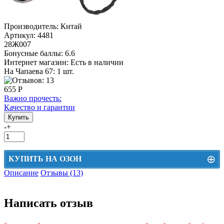
Производитель:
Китай
Артикул:
4481
28Ж007
Бонусные баллы:
6.6
Интернет магазин:
Есть в наличии
На Чапаева 67: 1 шт.
655 Р
Важно прочесть:
Качество и гарантии
-
+
⊕
КУПИТЬ НА ОЗОН
Описание
Отзывы (13)
Цена на Озон включает доставку, упаковку и комиссии маркетплейса
Этот товар можно приобрести на Озон. Для перехода в маркетплейс
Написать отзыв
перейдите по ссылке ниже.
КУПИТЬ НА ОЗОН