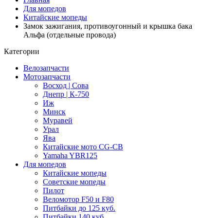
Для мопедов
Китайские мопеды
Замок зажигания, противоугонный и крышка бака
Альфа (отдельные провода)
Категории
Велозапчасти
Мотозапчасти
Восход | Сова
Днепр | К-750
Иж
Минск
Муравей
Урал
Ява
Китайские мото CG-CB
Yamaha YBR125
Для мопедов
Китайские мопеды
Советские мопеды
Пилот
Веломотор F50 и F80
Питбайки до 125 куб.
Питбайки 140 куб.