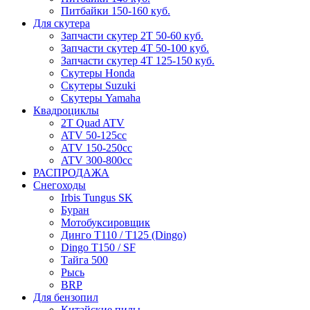
Питбайки 150-160 куб.
Для скутера
Запчасти скутер 2Т 50-60 куб.
Запчасти скутер 4Т 50-100 куб.
Запчасти скутер 4Т 125-150 куб.
Скутеры Honda
Скутеры Suzuki
Скутеры Yamaha
Квадроциклы
2T Quad ATV
ATV 50-125cc
ATV 150-250cc
ATV 300-800cc
РАСПРОДАЖА
Снегоходы
Irbis Tungus SK
Буран
Мотобуксировщик
Динго T110 / T125 (Dingo)
Dingo T150 / SF
Тайга 500
Рысь
BRP
Для бензопил
Китайские пилы