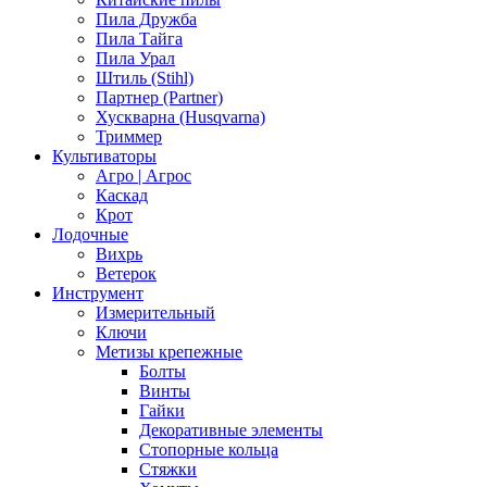
Пила Дружба
Пила Тайга
Пила Урал
Штиль (Stihl)
Партнер (Partner)
Хускварна (Husqvarna)
Триммер
Культиваторы
Агро | Агрос
Каскад
Крот
Лодочные
Вихрь
Ветерок
Инструмент
Измерительный
Ключи
Метизы крепежные
Болты
Винты
Гайки
Декоративные элементы
Стопорные кольца
Стяжки