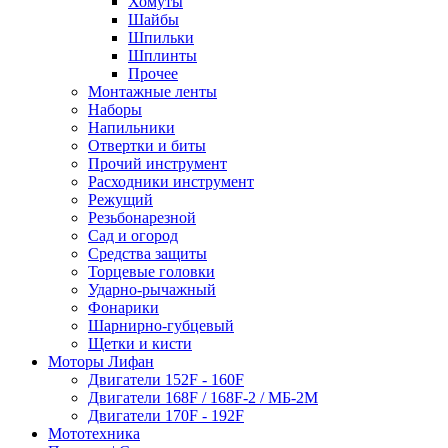
Хомуты
Шайбы
Шпильки
Шплинты
Прочее
Монтажные ленты
Наборы
Напильники
Отвертки и биты
Прочий инструмент
Расходники инструмент
Режущий
Резьбонарезной
Сад и огород
Средства защиты
Торцевые головки
Ударно-рычажный
Фонарики
Шарнирно-губцевый
Щетки и кисти
Моторы Лифан
Двигатели 152F - 160F
Двигатели 168F / 168F-2 / МБ-2М
Двигатели 170F - 192F
Мототехника