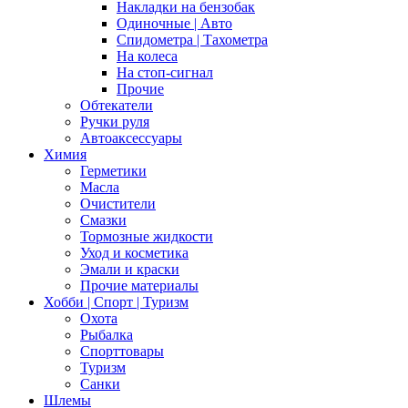
Накладки на бензобак
Одиночные | Авто
Спидометра | Тахометра
На колеса
На стоп-сигнал
Прочие
Обтекатели
Ручки руля
Автоаксессуары
Химия
Герметики
Масла
Очистители
Смазки
Тормозные жидкости
Уход и косметика
Эмали и краски
Прочие материалы
Хобби | Cпорт | Туризм
Охота
Рыбалка
Спорттовары
Туризм
Санки
Шлемы