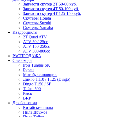
Запчасти скутер 2Т 50-60 куб.
Запчасти скутер 4Т 50-100 куб.
Запчасти скутер 4Т 125-150 куб.
Скутеры Honda
Скутеры Suzuki
Скутеры Yamaha
Квадроциклы
2T Quad ATV
ATV 50-125cc
ATV 150-250cc
ATV 300-800cc
РАСПРОДАЖА
Снегоходы
Irbis Tungus SK
Буран
Мотобуксировщик
Динго T110 / T125 (Dingo)
Dingo T150 / SF
Тайга 500
Рысь
BRP
Для бензопил
Китайские пилы
Пила Дружба
Пила Тайга