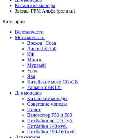
Китайские мопеды
Звезды ГРМ Альфа (ролики)
Категории
Велозапчасти
Мотозапчасти
Восход | Сова
Днепр | К-750
Иж
Минск
Муравей
Урал
Ява
Китайские мото CG-CB
Yamaha YBR125
Для мопедов
Китайские мопеды
Советские мопеды
Пилот
Веломотор F50 и F80
Питбайки до 125 куб.
Питбайки 140 куб.
Питбайки 150-160 куб.
Для скутера