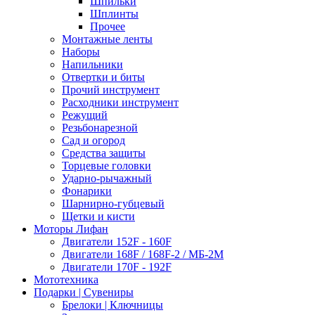
Шпильки
Шплинты
Прочее
Монтажные ленты
Наборы
Напильники
Отвертки и биты
Прочий инструмент
Расходники инструмент
Режущий
Резьбонарезной
Сад и огород
Средства защиты
Торцевые головки
Ударно-рычажный
Фонарики
Шарнирно-губцевый
Щетки и кисти
Моторы Лифан
Двигатели 152F - 160F
Двигатели 168F / 168F-2 / МБ-2М
Двигатели 170F - 192F
Мототехника
Подарки | Сувениры
Брелоки | Ключницы