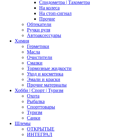
Спидометра | Тахометра
На колеса
На стоп-сигнал
Прочие
Обтекатели
Ручки руля
Автоаксессуары
Химия
Герметики
Масла
Очистители
Смазки
Тормозные жидкости
Уход и косметика
Эмали и краски
Прочие материалы
Хобби | Cпорт | Туризм
Охота
Рыбалка
Спорттовары
Туризм
Санки
Шлемы
ОТКРЫТЫЕ
ИНТЕГРАЛ