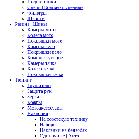
Подшипники
Свечи | Колпачки свечные
Фильтры
Шланги
Резина | Шины
Камеры мото
Колеса мото
Покрышки мото
Камеры вело
Покрышки вело
Комплектующие
Камеры тачка
Колеса тачка
Покрышки тачка
Тюнинг
Глушители
Защита рук
Зеркала
Кофры
Мотоаксессуары
Наклейки
На советскую технику
Наборы
Накладки на бензобак
Одиночные | Авто