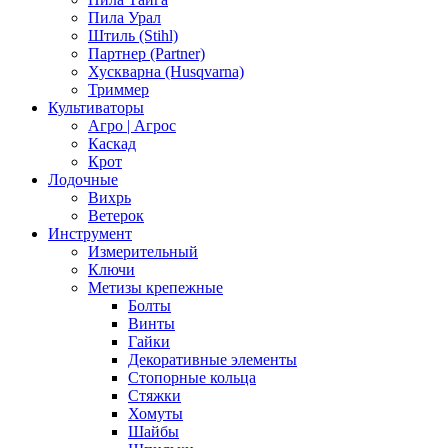
Пила Урал
Штиль (Stihl)
Партнер (Partner)
Хускварна (Husqvarna)
Триммер
Культиваторы
Агро | Агрос
Каскад
Крот
Лодочные
Вихрь
Ветерок
Инструмент
Измерительный
Ключи
Метизы крепежные
Болты
Винты
Гайки
Декоративные элементы
Стопорные кольца
Стяжки
Хомуты
Шайбы