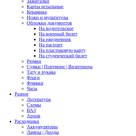
Зажигалки
Карты игральные
Керамика
Ножи и мультитулы
Обложки документов
На водительское
На военный билет
На ежедневник
На паспорт
На пластиковую карту
На студенческий билет
Рюмки
Сумки | Портмоне | Визитницы
Тату и рукава
Флаги
Фляжки
Часы
Разное
Литература
Схемы
ВАЗ
Архив
Расходники
Аккумуляторы
Лампы | Диоды