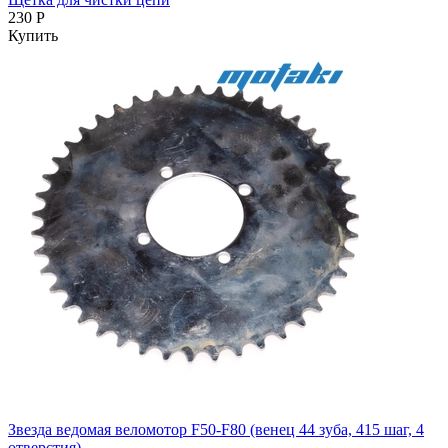
230 Р
Купить
Звезда ведомая веломотор F50-F80 (венец 44 зуба, 415 шаг, 4
отверстия)