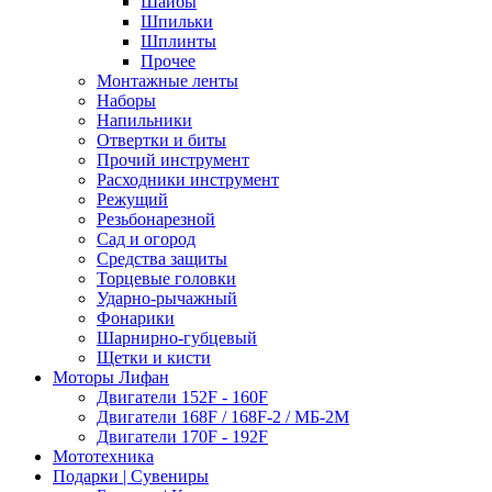
Шайбы
Шпильки
Шплинты
Прочее
Монтажные ленты
Наборы
Напильники
Отвертки и биты
Прочий инструмент
Расходники инструмент
Режущий
Резьбонарезной
Сад и огород
Средства защиты
Торцевые головки
Ударно-рычажный
Фонарики
Шарнирно-губцевый
Щетки и кисти
Моторы Лифан
Двигатели 152F - 160F
Двигатели 168F / 168F-2 / МБ-2М
Двигатели 170F - 192F
Мототехника
Подарки | Сувениры