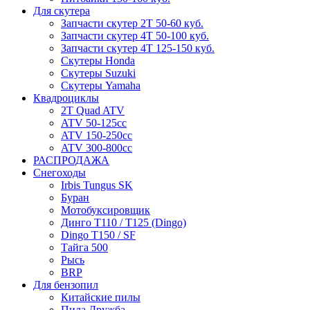
Для скутера
Запчасти скутер 2Т 50-60 куб.
Запчасти скутер 4Т 50-100 куб.
Запчасти скутер 4Т 125-150 куб.
Скутеры Honda
Скутеры Suzuki
Скутеры Yamaha
Квадроциклы
2T Quad ATV
ATV 50-125cc
ATV 150-250cc
ATV 300-800cc
РАСПРОДАЖА
Снегоходы
Irbis Tungus SK
Буран
Мотобуксировщик
Динго T110 / T125 (Dingo)
Dingo T150 / SF
Тайга 500
Рысь
BRP
Для бензопил
Китайские пилы
Пила Дружба