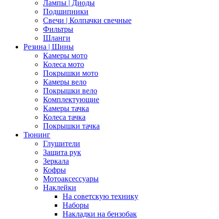
Лампы | Диоды
Подшипники
Свечи | Колпачки свечные
Фильтры
Шланги
Резина | Шины
Камеры мото
Колеса мото
Покрышки мото
Камеры вело
Покрышки вело
Комплектующие
Камеры тачка
Колеса тачка
Покрышки тачка
Тюнинг
Глушители
Защита рук
Зеркала
Кофры
Мотоаксессуары
Наклейки
На советскую технику
Наборы
Накладки на бензобак