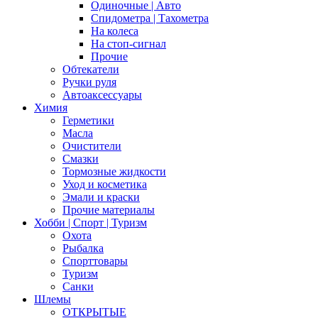
Одиночные | Авто
Спидометра | Тахометра
На колеса
На стоп-сигнал
Прочие
Обтекатели
Ручки руля
Автоаксессуары
Химия
Герметики
Масла
Очистители
Смазки
Тормозные жидкости
Уход и косметика
Эмали и краски
Прочие материалы
Хобби | Cпорт | Туризм
Охота
Рыбалка
Спорттовары
Туризм
Санки
Шлемы
ОТКРЫТЫЕ