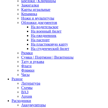
Брелоки | Ключницы
Зажигалки
Карты игральные
Керамика
Ножи и мультитулы
Обложки документов
На водительское
На военный билет
На ежедневник
На паспорт
На пластиковую карту
На студенческий билет
Рюмки
Сумки | Портмоне | Визитницы
Тату и рукава
Флаги
Фляжки
Часы
Разное
Литература
Схемы
ВАЗ
Архив
Расходники
Аккумуляторы