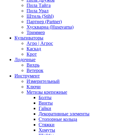
Пила Тайга
Пила Урал
Штиль (Stihl)
Партнер (Partner)
Хускварна (Husqvarna)
Триммер
Культиваторы
Агро | Агрос
Каскад
Крот
Лодочные
Вихрь
Ветерок
Инструмент
Измерительный
Ключи
Метизы крепежные
Болты
Винты
Гайки
Декоративные элементы
Стопорные кольца
Стяжки
Хомуты