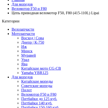
Для мопедов
Веломотор F50 и F80
Цепь приводная веломотор F50, F80 (415-110L) Lipai
Категории
Велозапчасти
Мотозапчасти
Восход | Сова
Днепр | К-750
Иж
Минск
Муравей
Урал
Ява
Китайские мото CG-CB
Yamaha YBR125
Для мопедов
Китайские мопеды
Советские мопеды
Пилот
Веломотор F50 и F80
Питбайки до 125 куб.
Питбайки 140 куб.
Питбайки 150-160 куб.