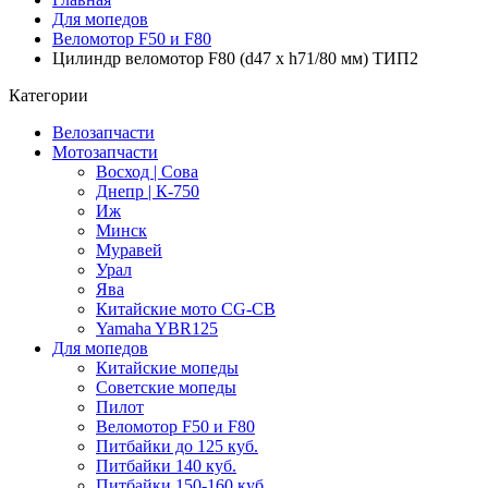
Для мопедов
Веломотор F50 и F80
Цилиндр веломотор F80 (d47 x h71/80 мм) ТИП2
Категории
Велозапчасти
Мотозапчасти
Восход | Сова
Днепр | К-750
Иж
Минск
Муравей
Урал
Ява
Китайские мото CG-CB
Yamaha YBR125
Для мопедов
Китайские мопеды
Советские мопеды
Пилот
Веломотор F50 и F80
Питбайки до 125 куб.
Питбайки 140 куб.
Питбайки 150-160 куб.