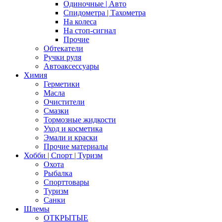
Одиночные | Авто
Спидометра | Тахометра
На колеса
На стоп-сигнал
Прочие
Обтекатели
Ручки руля
Автоаксессуары
Химия
Герметики
Масла
Очистители
Смазки
Тормозные жидкости
Уход и косметика
Эмали и краски
Прочие материалы
Хобби | Cпорт | Туризм
Охота
Рыбалка
Спорттовары
Туризм
Санки
Шлемы
ОТКРЫТЫЕ