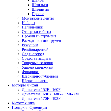
Шайбы
Шпильки
Шплинты
Прочее
Монтажные ленты
Наборы
Напильники
Отвертки и биты
Прочий инструмент
Расходники инструмент
Режущий
Резьбонарезной
Сад и огород
Средства защиты
Торцевые головки
Ударно-рычажный
Фонарики
Шарнирно-губцевый
Щетки и кисти
Моторы Лифан
Двигатели 152F - 160F
Двигатели 168F / 168F-2 / МБ-2М
Двигатели 170F - 192F
Мототехника
Подарки | Сувениры