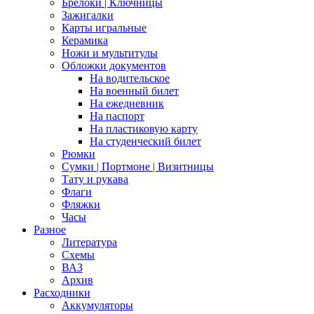
Брелоки | Ключницы
Зажигалки
Карты игральные
Керамика
Ножи и мультитулы
Обложки документов
На водительское
На военный билет
На ежедневник
На паспорт
На пластиковую карту
На студенческий билет
Рюмки
Сумки | Портмоне | Визитницы
Тату и рукава
Флаги
Фляжки
Часы
Разное
Литература
Схемы
ВАЗ
Архив
Расходники
Аккумуляторы