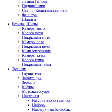
Лампы | Диоды
Подшипники
Свечи | Колпачки свечные
Фильтры
Шланги
Резина | Шины
Камеры мото
Колеса мото
Покрышки мото
Камеры вело
Покрышки вело
Комплектующие
Камеры тачка
Колеса тачка
Покрышки тачка
Тюнинг
Глушители
Защита рук
Зеркала
Кофры
Мотоаксессуары
Наклейки
На советскую технику
Наборы
Накладки на бензобак