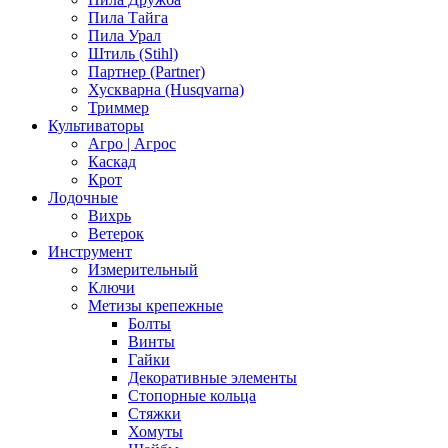
Пила Тайга
Пила Урал
Штиль (Stihl)
Партнер (Partner)
Хускварна (Husqvarna)
Триммер
Культиваторы
Агро | Агрос
Каскад
Крот
Лодочные
Вихрь
Ветерок
Инструмент
Измерительный
Ключи
Метизы крепежные
Болты
Винты
Гайки
Декоративные элементы
Стопорные кольца
Стяжки
Хомуты