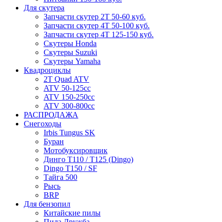
Для скутера
Запчасти скутер 2Т 50-60 куб.
Запчасти скутер 4Т 50-100 куб.
Запчасти скутер 4Т 125-150 куб.
Скутеры Honda
Скутеры Suzuki
Скутеры Yamaha
Квадроциклы
2T Quad ATV
ATV 50-125cc
ATV 150-250cc
ATV 300-800cc
РАСПРОДАЖА
Снегоходы
Irbis Tungus SK
Буран
Мотобуксировщик
Динго T110 / T125 (Dingo)
Dingo T150 / SF
Тайга 500
Рысь
BRP
Для бензопил
Китайские пилы
Пила Дружба