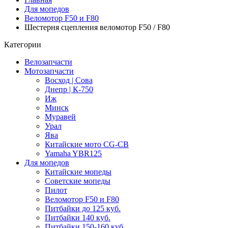
Для мопедов
Веломотор F50 и F80
Шестерня сцепления веломотор F50 / F80
Категории
Велозапчасти
Мотозапчасти
Восход | Сова
Днепр | К-750
Иж
Минск
Муравей
Урал
Ява
Китайские мото CG-CB
Yamaha YBR125
Для мопедов
Китайские мопеды
Советские мопеды
Пилот
Веломотор F50 и F80
Питбайки до 125 куб.
Питбайки 140 куб.
Питбайки 150-160 куб.