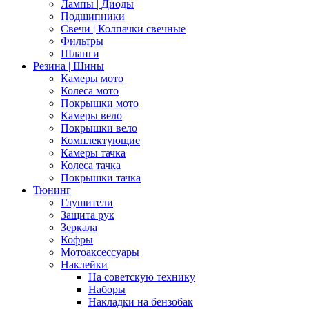
Лампы | Диоды
Подшипники
Свечи | Колпачки свечные
Фильтры
Шланги
Резина | Шины
Камеры мото
Колеса мото
Покрышки мото
Камеры вело
Покрышки вело
Комплектующие
Камеры тачка
Колеса тачка
Покрышки тачка
Тюнинг
Глушители
Защита рук
Зеркала
Кофры
Мотоаксессуары
Наклейки
На советскую технику
Наборы
Накладки на бензобак