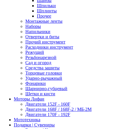
Шайбы
Шпильки
Шплинты
Прочее
Монтажные ленты
Наборы
Напильники
Отвертки и биты
Прочий инструмент
Расходники инструмент
Режущий
Резьбонарезной
Сад и огород
Средства защиты
Торцевые головки
Ударно-рычажный
Фонарики
Шарнирно-губцевый
Щетки и кисти
Моторы Лифан
Двигатели 152F - 160F
Двигатели 168F / 168F-2 / МБ-2М
Двигатели 170F - 192F
Мототехника
Подарки | Сувениры