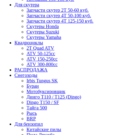
Для скутера
Запчасти скутер 2Т 50-60 куб.
Запчасти скутер 4Т 50-100 куб.
Запчасти скутер 4Т 125-150 куб.
Скутеры Honda
Скутеры Suzuki
Скутеры Yamaha
Квадроциклы
2T Quad ATV
ATV 50-125cc
ATV 150-250cc
ATV 300-800cc
РАСПРОДАЖА
Снегоходы
Irbis Tungus SK
Буран
Мотобуксировщик
Динго T110 / T125 (Dingo)
Dingo T150 / SF
Тайга 500
Рысь
BRP
Для бензопил
Китайские пилы
Пила Дружба