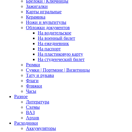
Брелоки | Ключницы
Зажигалки
Карты игральные
Керамика
Ножи и мультитулы
Обложки документов
На водительское
На военный билет
На ежедневник
На паспорт
На пластиковую карту
На студенческий билет
Рюмки
Сумки | Портмоне | Визитницы
Тату и рукава
Флаги
Фляжки
Часы
Разное
Литература
Схемы
ВАЗ
Архив
Расходники
Аккумуляторы