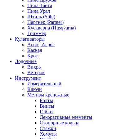
Пила Тайга
Пила Урал
Штиль (Stihl)
Партнер (Partner)
Хускварна (Husqvarna)
Триммер
Культиваторы
Агро | Агрос
Каскад
Крот
Лодочные
Вихрь
Ветерок
Инструмент
Измерительный
Ключи
Метизы крепежные
Болты
Винты
Гайки
Декоративные элементы
Стопорные кольца
Стяжки
Хомуты