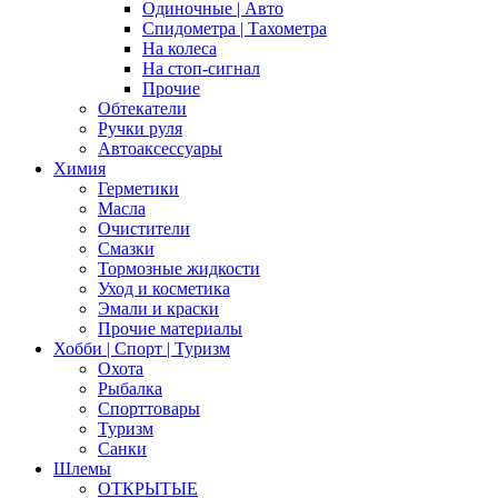
Одиночные | Авто
Спидометра | Тахометра
На колеса
На стоп-сигнал
Прочие
Обтекатели
Ручки руля
Автоаксессуары
Химия
Герметики
Масла
Очистители
Смазки
Тормозные жидкости
Уход и косметика
Эмали и краски
Прочие материалы
Хобби | Cпорт | Туризм
Охота
Рыбалка
Спорттовары
Туризм
Санки
Шлемы
ОТКРЫТЫЕ