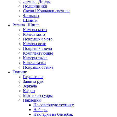
Лампы | Диоды
Подшипники
Свечи | Колпачки свечные
Фильтры
Шланги
Резина | Шины
Камеры мото
Колеса мото
Покрышки мото
Камеры вело
Покрышки вело
Комплектующие
Камеры тачка
Колеса тачка
Покрышки тачка
Тюнинг
Глушители
Защита рук
Зеркала
Кофры
Мотоаксессуары
Наклейки
На советскую технику
Наборы
Накладки на бензобак