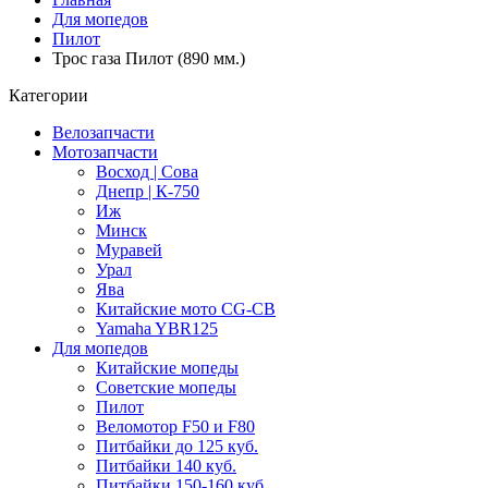
Для мопедов
Пилот
Трос газа Пилот (890 мм.)
Категории
Велозапчасти
Мотозапчасти
Восход | Сова
Днепр | К-750
Иж
Минск
Муравей
Урал
Ява
Китайские мото CG-CB
Yamaha YBR125
Для мопедов
Китайские мопеды
Советские мопеды
Пилот
Веломотор F50 и F80
Питбайки до 125 куб.
Питбайки 140 куб.
Питбайки 150-160 куб.