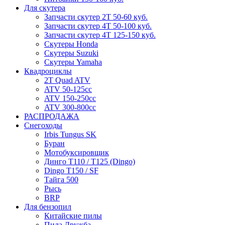
Для скутера
Запчасти скутер 2Т 50-60 куб.
Запчасти скутер 4Т 50-100 куб.
Запчасти скутер 4Т 125-150 куб.
Скутеры Honda
Скутеры Suzuki
Скутеры Yamaha
Квадроциклы
2T Quad ATV
ATV 50-125cc
ATV 150-250cc
ATV 300-800cc
РАСПРОДАЖА
Снегоходы
Irbis Tungus SK
Буран
Мотобуксировщик
Динго T110 / T125 (Dingo)
Dingo T150 / SF
Тайга 500
Рысь
BRP
Для бензопил
Китайские пилы
Пила Дружба