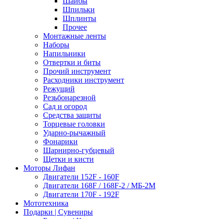
Шайбы
Шпильки
Шплинты
Прочее
Монтажные ленты
Наборы
Напильники
Отвертки и биты
Прочий инструмент
Расходники инструмент
Режущий
Резьбонарезной
Сад и огород
Средства защиты
Торцевые головки
Ударно-рычажный
Фонарики
Шарнирно-губцевый
Щетки и кисти
Моторы Лифан
Двигатели 152F - 160F
Двигатели 168F / 168F-2 / МБ-2М
Двигатели 170F - 192F
Мототехника
Подарки | Сувениры