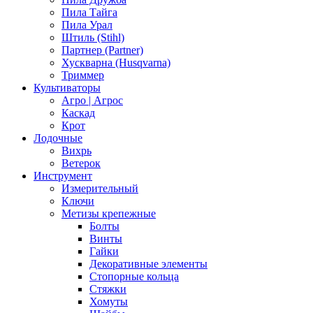
Пила Тайга
Пила Урал
Штиль (Stihl)
Партнер (Partner)
Хускварна (Husqvarna)
Триммер
Культиваторы
Агро | Агрос
Каскад
Крот
Лодочные
Вихрь
Ветерок
Инструмент
Измерительный
Ключи
Метизы крепежные
Болты
Винты
Гайки
Декоративные элементы
Стопорные кольца
Стяжки
Хомуты