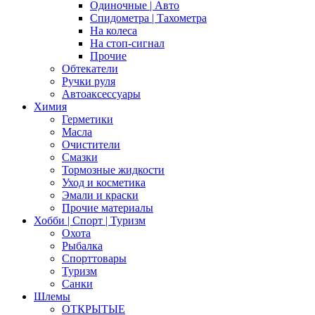
Одиночные | Авто
Спидометра | Тахометра
На колеса
На стоп-сигнал
Прочие
Обтекатели
Ручки руля
Автоаксессуары
Химия
Герметики
Масла
Очистители
Смазки
Тормозные жидкости
Уход и косметика
Эмали и краски
Прочие материалы
Хобби | Cпорт | Туризм
Охота
Рыбалка
Спорттовары
Туризм
Санки
Шлемы
ОТКРЫТЫЕ