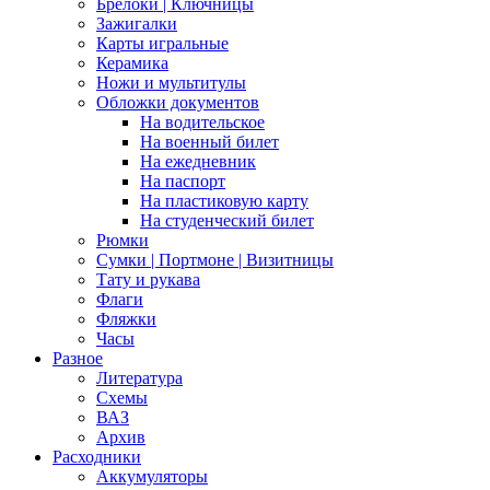
Брелоки | Ключницы
Зажигалки
Карты игральные
Керамика
Ножи и мультитулы
Обложки документов
На водительское
На военный билет
На ежедневник
На паспорт
На пластиковую карту
На студенческий билет
Рюмки
Сумки | Портмоне | Визитницы
Тату и рукава
Флаги
Фляжки
Часы
Разное
Литература
Схемы
ВАЗ
Архив
Расходники
Аккумуляторы