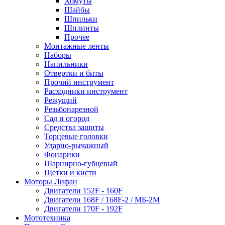
Хомуты
Шайбы
Шпильки
Шплинты
Прочее
Монтажные ленты
Наборы
Напильники
Отвертки и биты
Прочий инструмент
Расходники инструмент
Режущий
Резьбонарезной
Сад и огород
Средства защиты
Торцевые головки
Ударно-рычажный
Фонарики
Шарнирно-губцевый
Щетки и кисти
Моторы Лифан
Двигатели 152F - 160F
Двигатели 168F / 168F-2 / МБ-2М
Двигатели 170F - 192F
Мототехника