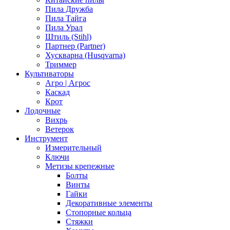
Пила Дружба
Пила Тайга
Пила Урал
Штиль (Stihl)
Партнер (Partner)
Хускварна (Husqvarna)
Триммер
Культиваторы
Агро | Агрос
Каскад
Крот
Лодочные
Вихрь
Ветерок
Инструмент
Измерительный
Ключи
Метизы крепежные
Болты
Винты
Гайки
Декоративные элементы
Стопорные кольца
Стяжки