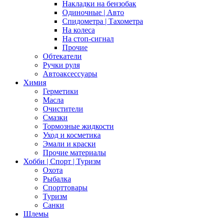
Накладки на бензобак
Одиночные | Авто
Спидометра | Тахометра
На колеса
На стоп-сигнал
Прочие
Обтекатели
Ручки руля
Автоаксессуары
Химия
Герметики
Масла
Очистители
Смазки
Тормозные жидкости
Уход и косметика
Эмали и краски
Прочие материалы
Хобби | Cпорт | Туризм
Охота
Рыбалка
Спорттовары
Туризм
Санки
Шлемы