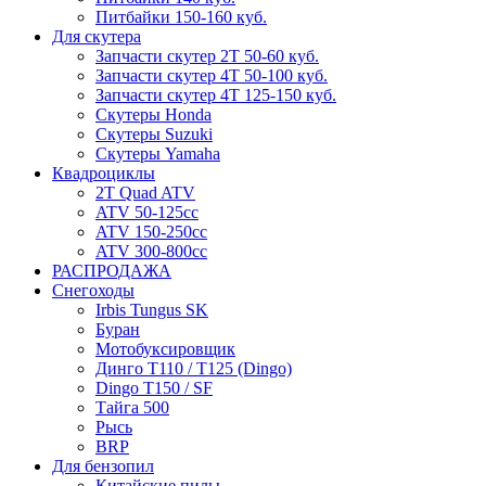
Питбайки 150-160 куб.
Для скутера
Запчасти скутер 2Т 50-60 куб.
Запчасти скутер 4Т 50-100 куб.
Запчасти скутер 4Т 125-150 куб.
Скутеры Honda
Скутеры Suzuki
Скутеры Yamaha
Квадроциклы
2T Quad ATV
ATV 50-125cc
ATV 150-250cc
ATV 300-800cc
РАСПРОДАЖА
Снегоходы
Irbis Tungus SK
Буран
Мотобуксировщик
Динго T110 / T125 (Dingo)
Dingo T150 / SF
Тайга 500
Рысь
BRP
Для бензопил
Китайские пилы