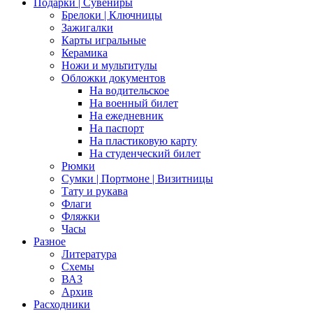
Подарки | Сувениры
Брелоки | Ключницы
Зажигалки
Карты игральные
Керамика
Ножи и мультитулы
Обложки документов
На водительское
На военный билет
На ежедневник
На паспорт
На пластиковую карту
На студенческий билет
Рюмки
Сумки | Портмоне | Визитницы
Тату и рукава
Флаги
Фляжки
Часы
Разное
Литература
Схемы
ВАЗ
Архив
Расходники