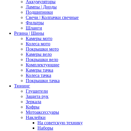
Аккумуляторы
Лампы | Диоды
Подшипники
Свечи | Колпачки свечные
Фильтры
Шланги
Резина | Шины
Камеры мото
Колеса мото
Покрышки мото
Камеры вело
Покрышки вело
Комплектующие
Камеры тачка
Колеса тачка
Покрышки тачка
Тюнинг
Глушители
Защита рук
Зеркала
Кофры
Мотоаксессуары
Наклейки
На советскую технику
Наборы