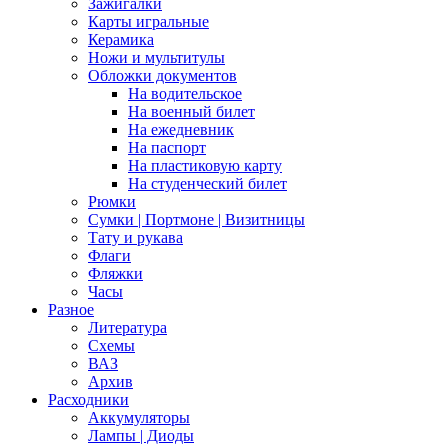
Зажигалки
Карты игральные
Керамика
Ножи и мультитулы
Обложки документов
На водительское
На военный билет
На ежедневник
На паспорт
На пластиковую карту
На студенческий билет
Рюмки
Сумки | Портмоне | Визитницы
Тату и рукава
Флаги
Фляжки
Часы
Разное
Литература
Схемы
ВАЗ
Архив
Расходники
Аккумуляторы
Лампы | Диоды