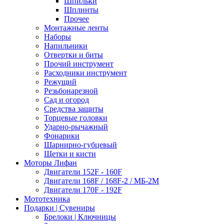
Шпильки
Шплинты
Прочее
Монтажные ленты
Наборы
Напильники
Отвертки и биты
Прочий инструмент
Расходники инструмент
Режущий
Резьбонарезной
Сад и огород
Средства защиты
Торцевые головки
Ударно-рычажный
Фонарики
Шарнирно-губцевый
Щетки и кисти
Моторы Лифан
Двигатели 152F - 160F
Двигатели 168F / 168F-2 / МБ-2М
Двигатели 170F - 192F
Мототехника
Подарки | Сувениры
Брелоки | Ключницы