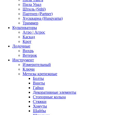
Пила Урал
Штиль (Stihl)
Партнер (Partner)
Хускварна (Husqvarna)
Триммер
Культиваторы
Агро | Агрос
Каскад
Крот
Лодочные
Вихрь
Ветерок
Инструмент
Измерительный
Ключи
Метизы крепежные
Болты
Винты
Гайки
Декоративные элементы
Стопорные кольца
Стяжки
Хомуты
Шайбы