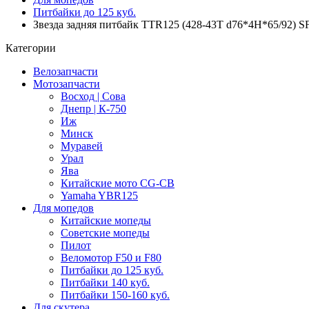
Питбайки до 125 куб.
Звезда задняя питбайк TTR125 (428-43T d76*4H*65/92)
Категории
Велозапчасти
Мотозапчасти
Восход | Сова
Днепр | К-750
Иж
Минск
Муравей
Урал
Ява
Китайские мото CG-CB
Yamaha YBR125
Для мопедов
Китайские мопеды
Советские мопеды
Пилот
Веломотор F50 и F80
Питбайки до 125 куб.
Питбайки 140 куб.
Питбайки 150-160 куб.
Для скутера