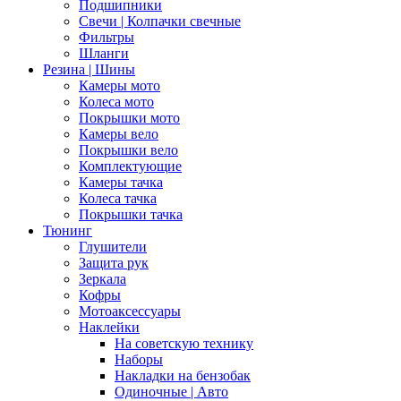
Подшипники
Свечи | Колпачки свечные
Фильтры
Шланги
Резина | Шины
Камеры мото
Колеса мото
Покрышки мото
Камеры вело
Покрышки вело
Комплектующие
Камеры тачка
Колеса тачка
Покрышки тачка
Тюнинг
Глушители
Защита рук
Зеркала
Кофры
Мотоаксессуары
Наклейки
На советскую технику
Наборы
Накладки на бензобак
Одиночные | Авто