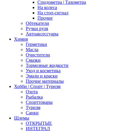
Спидометра | Тахометра
На колеса
На стоп-сигнал
Прочие
Обтекатели
Ручки руля
Автоаксессуары
Химия
Герметики
Масла
Очистители
Смазки
Тормозные жидкости
Уход и косметика
Эмали и краски
Прочие материалы
Хобби | Cпорт | Туризм
Охота
Рыбалка
Спорттовары
Туризм
Санки
Шлемы
ОТКРЫТЫЕ
ИНТЕГРАЛ