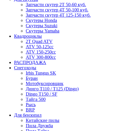
Запчасти скутер 2Т 50-60 куб.
Запчасти скутер 4Т 50-100 куб.
Запчасти скутер 4Т 125-150 куб.
Скутеры Honda
Скутеры Suzuki
Скутеры Yamaha
Квадроциклы
2T Quad ATV
ATV 50-125cc
ATV 150-250cc
ATV 300-800cc
РАСПРОДАЖА
Снегоходы
Irbis Tungus SK
Буран
Мотобуксировщик
Динго T110 / T125 (Dingo)
Dingo T150 / SF
Тайга 500
Рысь
BRP
Для бензопил
Китайские пилы
Пила Дружба
Пила Тайга