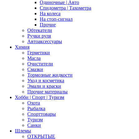
Одиночные | Авто
Спидометра | Тахометра
На колеса
На стоп-сигнал
Прочие
Обтекатели
Ручки руля
Автоаксессуары
Химия
Герметики
Масла
Очистители
Смазки
Тормозные жидкости
Уход и косметика
Эмали и краски
Прочие материалы
Хобби | Cпорт | Туризм
Охота
Рыбалка
Спорттовары
Туризм
Санки
Шлемы
ОТКРЫТЫЕ