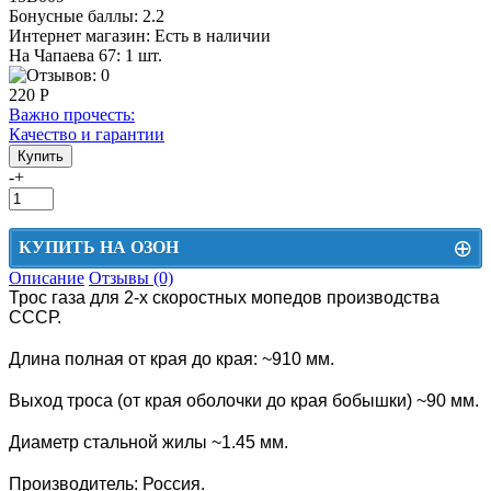
Бонусные баллы:
2.2
Интернет магазин:
Есть в наличии
На Чапаева 67: 1 шт.
220 Р
Важно прочесть:
Качество и гарантии
-
+
⊕
КУПИТЬ НА ОЗОН
Описание
Отзывы (0)
Цена на Озон включает доставку, упаковку и комиссии маркетплейса
Трос газа для 2-х скоростных мопедов производства
СССР.
Этот товар можно приобрести на Озон. Для перехода в маркетплейс
перейдите по ссылке ниже.
Длина полная от края до края: ~910 мм.
КУПИТЬ НА ОЗОН
Выход троса (от края оболочки до края бобышки) ~90 мм.
Диаметр стальной жилы ~1.45 мм.
Производитель: Россия.