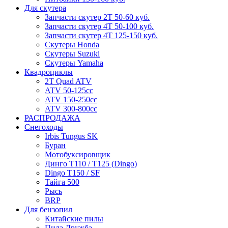
Для скутера
Запчасти скутер 2Т 50-60 куб.
Запчасти скутер 4Т 50-100 куб.
Запчасти скутер 4Т 125-150 куб.
Скутеры Honda
Скутеры Suzuki
Скутеры Yamaha
Квадроциклы
2T Quad ATV
ATV 50-125cc
ATV 150-250cc
ATV 300-800cc
РАСПРОДАЖА
Снегоходы
Irbis Tungus SK
Буран
Мотобуксировщик
Динго T110 / T125 (Dingo)
Dingo T150 / SF
Тайга 500
Рысь
BRP
Для бензопил
Китайские пилы
Пила Дружба