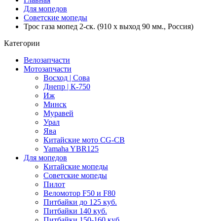
Для мопедов
Советские мопеды
Трос газа мопед 2-ск. (910 x выход 90 мм., Россия)
Категории
Велозапчасти
Мотозапчасти
Восход | Сова
Днепр | К-750
Иж
Минск
Муравей
Урал
Ява
Китайские мото CG-CB
Yamaha YBR125
Для мопедов
Китайские мопеды
Советские мопеды
Пилот
Веломотор F50 и F80
Питбайки до 125 куб.
Питбайки 140 куб.
Питбайки 150-160 куб.