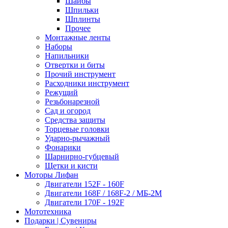
Шайбы
Шпильки
Шплинты
Прочее
Монтажные ленты
Наборы
Напильники
Отвертки и биты
Прочий инструмент
Расходники инструмент
Режущий
Резьбонарезной
Сад и огород
Средства защиты
Торцевые головки
Ударно-рычажный
Фонарики
Шарнирно-губцевый
Щетки и кисти
Моторы Лифан
Двигатели 152F - 160F
Двигатели 168F / 168F-2 / МБ-2М
Двигатели 170F - 192F
Мототехника
Подарки | Сувениры