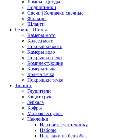
Лампы | Диоды
Подшипники
Свечи | Колпачки свечные
Фильтры
Шланги
Резина | Шины
Камеры мото
Колеса мото
Покрышки мото
Камеры вело
Покрышки вело
Комплектующие
Камеры тачка
Колеса тачка
Покрышки тачка
Тюнинг
Глушители
Защита рук
Зеркала
Кофры
Мотоаксессуары
Наклейки
На советскую технику
Наборы
Накладки на бензобак