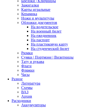
Брелоки | Ключницы
Зажигалки
Карты игральные
Керамика
Ножи и мультитулы
Обложки документов
На водительское
На военный билет
На ежедневник
На паспорт
На пластиковую карту
На студенческий билет
Рюмки
Сумки | Портмоне | Визитницы
Тату и рукава
Флаги
Фляжки
Часы
Разное
Литература
Схемы
ВАЗ
Архив
Расходники
Аккумуляторы