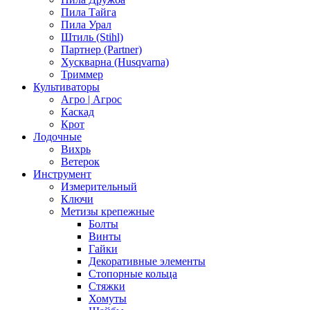
Пила Тайга
Пила Урал
Штиль (Stihl)
Партнер (Partner)
Хускварна (Husqvarna)
Триммер
Культиваторы
Агро | Агрос
Каскад
Крот
Лодочные
Вихрь
Ветерок
Инструмент
Измерительный
Ключи
Метизы крепежные
Болты
Винты
Гайки
Декоративные элементы
Стопорные кольца
Стяжки
Хомуты