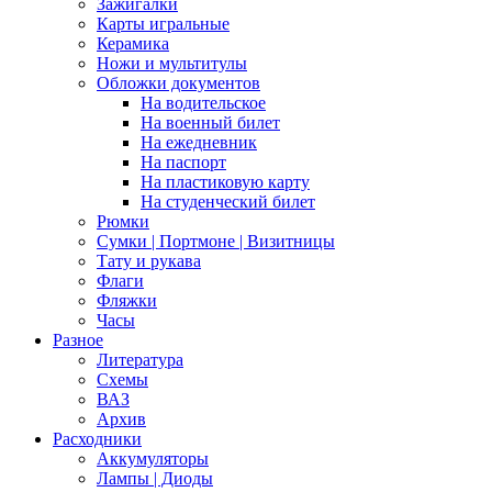
Зажигалки
Карты игральные
Керамика
Ножи и мультитулы
Обложки документов
На водительское
На военный билет
На ежедневник
На паспорт
На пластиковую карту
На студенческий билет
Рюмки
Сумки | Портмоне | Визитницы
Тату и рукава
Флаги
Фляжки
Часы
Разное
Литература
Схемы
ВАЗ
Архив
Расходники
Аккумуляторы
Лампы | Диоды