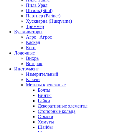
Пила Урал
Штиль (Stihl)
Партнер (Partner)
Хускварна (Husqvarna)
Триммер
Культиваторы
Агро | Агрос
Каскад
Крот
Лодочные
Вихрь
Ветерок
Инструмент
Измерительный
Ключи
Метизы крепежные
Болты
Винты
Гайки
Декоративные элементы
Стопорные кольца
Стяжки
Хомуты
Шайбы