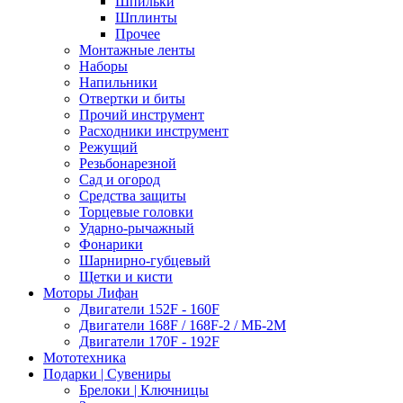
Шпильки
Шплинты
Прочее
Монтажные ленты
Наборы
Напильники
Отвертки и биты
Прочий инструмент
Расходники инструмент
Режущий
Резьбонарезной
Сад и огород
Средства защиты
Торцевые головки
Ударно-рычажный
Фонарики
Шарнирно-губцевый
Щетки и кисти
Моторы Лифан
Двигатели 152F - 160F
Двигатели 168F / 168F-2 / МБ-2М
Двигатели 170F - 192F
Мототехника
Подарки | Сувениры
Брелоки | Ключницы