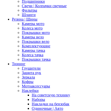
Подшипники
Свечи | Колпачки свечные
Фильтры
Шланги
Резина | Шины
Камеры мото
Колеса мото
Покрышки мото
Камеры вело
Покрышки вело
Комплектующие
Камеры тачка
Колеса тачка
Покрышки тачка
Тюнинг
Глушители
Защита рук
Зеркала
Кофры
Мотоаксессуары
Наклейки
На советскую технику
Наборы
Накладки на бензобак
Одиночные | Авто