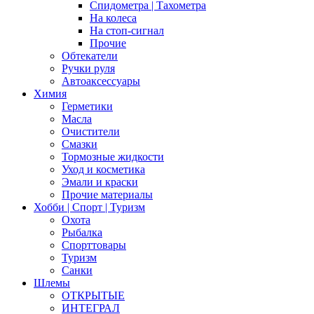
Спидометра | Тахометра
На колеса
На стоп-сигнал
Прочие
Обтекатели
Ручки руля
Автоаксессуары
Химия
Герметики
Масла
Очистители
Смазки
Тормозные жидкости
Уход и косметика
Эмали и краски
Прочие материалы
Хобби | Cпорт | Туризм
Охота
Рыбалка
Спорттовары
Туризм
Санки
Шлемы
ОТКРЫТЫЕ
ИНТЕГРАЛ