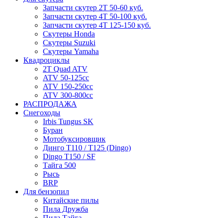
Запчасти скутер 2Т 50-60 куб.
Запчасти скутер 4Т 50-100 куб.
Запчасти скутер 4Т 125-150 куб.
Скутеры Honda
Скутеры Suzuki
Скутеры Yamaha
Квадроциклы
2T Quad ATV
ATV 50-125cc
ATV 150-250cc
ATV 300-800cc
РАСПРОДАЖА
Снегоходы
Irbis Tungus SK
Буран
Мотобуксировщик
Динго T110 / T125 (Dingo)
Dingo T150 / SF
Тайга 500
Рысь
BRP
Для бензопил
Китайские пилы
Пила Дружба
Пила Тайга