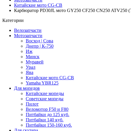
Китайские мото CG-CB
Карбюратор PD30JL мото GY250 CF250 CN250 ATV250 (
Категории
Велозапчасти
Мотозапчасти
Восход | Сова
Днепр | К-750
Иж
Минск
Муравей
Урал
Ява
Китайские мото CG-CB
Yamaha YBR125
Для мопедов
Китайские мопеды
Советские мопеды
Пилот
Веломотор F50 и F80
Питбайки до 125 куб.
Питбайки 140 куб.
Питбайки 150-160 куб.
Для скутера